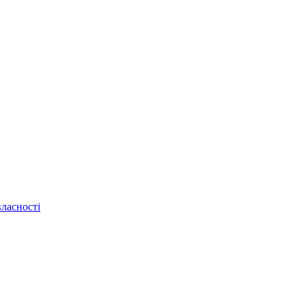
ласності