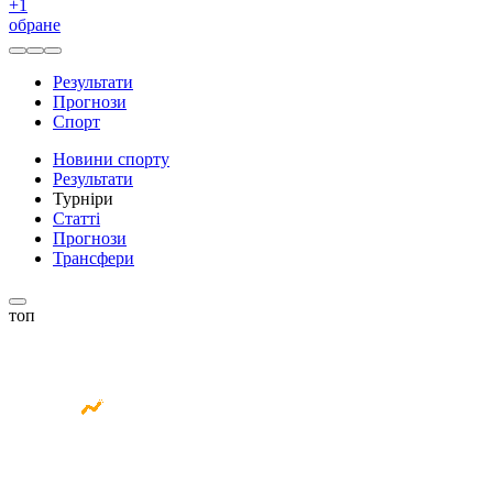
+
1
обране
Результати
Прогнози
Спорт
Новини спорту
Результати
Турніри
Статті
Прогнози
Трансфери
топ