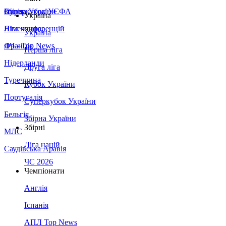
Збірна України
Італія
Суперкубок УЄФА
Україна
Німеччина
Ліга конференцій
Україна
Франція
ЛЧ - Top News
Перша ліга
Нідерланди
Друга ліга
Туреччина
Кубок України
Португалія
Суперкубок України
Бельгія
Збірна України
Збірні
МЛС
Ліга націй
Саудівська Аравія
ЧС 2026
Чемпіонати
Англія
Іспанія
АПЛ Top News