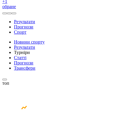
+
1
обране
Результати
Прогнози
Спорт
Новини спорту
Результати
Турніри
Статті
Прогнози
Трансфери
топ