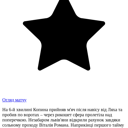
Огляд матчу
На 6-й хвилині Копина прийняв м'яч після навісу від Ляха та
пробив по воротах – через рикошет сфера пролетіла над
поперечкою. Незабаром львів'яни відкрили рахунок завдяки
сольному проходу Віталія Романа. Наприкінці першого тайму