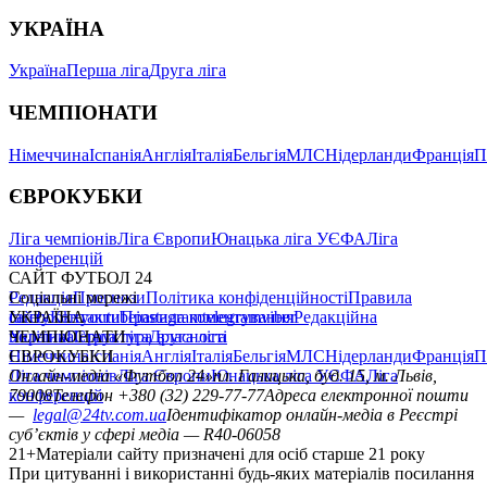
УКРАЇНА
Україна
Перша ліга
Друга ліга
ЧЕМПІОНАТИ
Німеччина
Іспанія
Англія
Італія
Бельгія
МЛС
Нідерланди
Франція
П
ЄВРОКУБКИ
Ліга чемпіонів
Ліга Європи
Юнацька ліга УЄФА
Ліга
конференцій
САЙТ ФУТБОЛ 24
Редакція
Соціальні мережі
Прогнози
Політика конфіденційності
Правила
сайту
facebook
УКРАЇНА
Контакти
x
youtube
Правила коментування
instagram
telegram
viber
Редакційна
політика
Україна
ЧЕМПІОНАТИ
Перша ліга
Структура власності
Друга ліга
Німеччина
ЄВРОКУБКИ
Іспанія
Англія
Італія
Бельгія
МЛС
Нідерланди
Франція
П
Ліга чемпіонів
Онлайн-медіа «Футбол 24»
Ліга Європи
Юнацька ліга УЄФА
пл. Галицька, буд. 15, м. Львів,
Ліга
конференцій
79008
Телефон +380 (32) 229-77-77
Адреса електронної пошти
—
legal@24tv.com.ua
Ідентифікатор онлайн-медіа в Реєстрі
суб’єктів у сфері медіа — R40-06058
21+
Матеріали сайту призначені для осіб старше 21 року
При цитуванні і використанні будь-яких матеріалів посилання