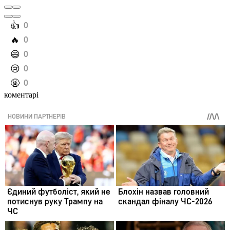
️👍
0
️🔥
0
️😄
0
️😢
0
️🤬
0
коментарі