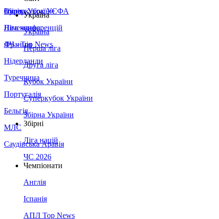
Збірна України
Італія
Суперкубок УЄФА
Україна
Німеччина
Ліга конференцій
Україна
Франція
ЛЧ - Top News
Перша ліга
Нідерланди
Друга ліга
Туреччина
Кубок України
Португалія
Суперкубок України
Бельгія
Збірна України
Збірні
МЛС
Ліга націй
Саудівська Аравія
ЧС 2026
Чемпіонати
Англія
Іспанія
АПЛ Top News