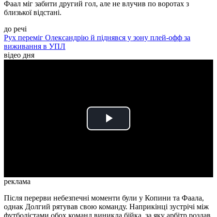
Фаал міг забити другий гол, але не влучив по воротах з
близької відстані.
до речі
Рух переміг Олександрію й піднявся у зону плей-офф за
виживання в УПЛ
відео дня
Play
Video
реклама
Після перерви небезпечні моменти були у Копини та Фаала,
однак Долгий рятував свою команду. Наприкінці зустрічі між
футболістами обох команд виникла бійка, за яку арбітр роздав