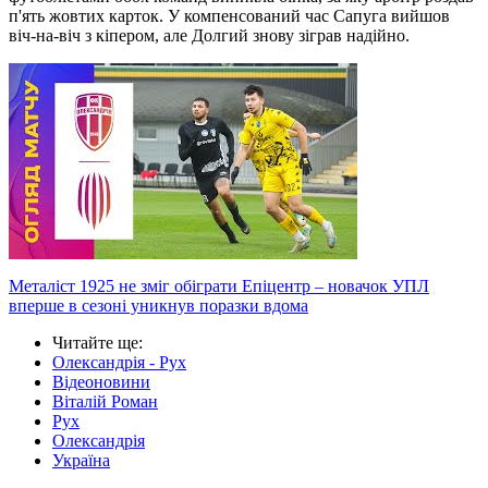
п'ять жовтих карток. У компенсований час Сапуга вийшов
віч-на-віч з кіпером, але Долгий знову зіграв надійно.
Металіст 1925 не зміг обіграти Епіцентр – новачок УПЛ
вперше в сезоні уникнув поразки вдома
Читайте ще
:
Олександрія - Рух
Відеоновини
Віталій Роман
Рух
Олександрія
Україна