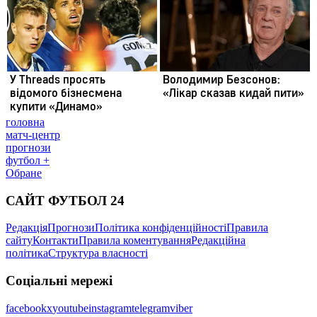
головна
матч-центр
прогнози
футбол +
Обране
САЙТ ФУТБОЛ 24
Редакція
Прогнози
Політика конфіденційності
Правила
сайту
Контакти
Правила коментування
Редакційна
політика
Структура власності
Соціальні мережі
facebook
x
youtube
instagram
telegram
viber