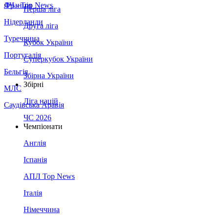
Франція
ЛЧ - Top News
Перша ліга
Нідерланди
Друга ліга
Туреччина
Кубок України
Португалія
Суперкубок України
Бельгія
Збірна України
Збірні
МЛС
Ліга націй
Саудівська Аравія
ЧС 2026
Чемпіонати
Англія
Іспанія
АПЛ Top News
Італія
Німеччина