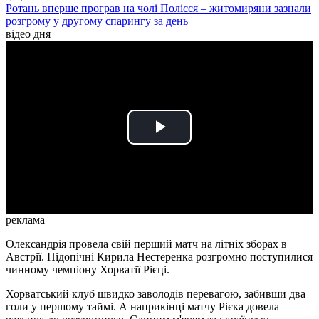
Ротань вперше програв на чолі Полісся – житомиряни зазнали
розгрому у другому спарингу за день
відео дня
Play
Video
реклама
Олександрія провела свій перший матч на літніх зборах в
Австрії. Підопічні Кирила Нестеренка розгромно поступилися
чинному чемпіону Хорватії Рієці.
Хорватський клуб швидко заволодів перевагою, забивши два
голи у першому таймі. А наприкінці матчу Рієка довела