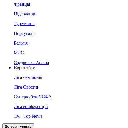
Франція
Нідерланди
Туреччина
Португалія
Бельгія
МЛС
Саудівська Аравія
Єврокубки
Ліга чемпіонів
Ліга Європи
Суперкубок УЄФА
Ліга конференцій
ЛЧ - Top News
До всіх турнірів