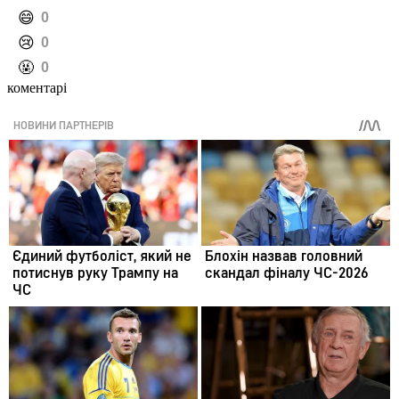
️😄
0
️😢
0
️🤬
0
коментарі