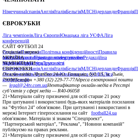
Німеччина
Іспанія
Англія
Італія
Бельгія
МЛС
Нідерланди
Франція
П
ЄВРОКУБКИ
Ліга чемпіонів
Ліга Європи
Юнацька ліга УЄФА
Ліга
конференцій
САЙТ ФУТБОЛ 24
Редакція
Соціальні мережі
Прогнози
Політика конфіденційності
Правила
сайту
facebook
УКРАЇНА
Контакти
x
youtube
Правила коментування
instagram
telegram
viber
Редакційна
політика
Україна
ЧЕМПІОНАТИ
Перша ліга
Структура власності
Друга ліга
Німеччина
ЄВРОКУБКИ
Іспанія
Англія
Італія
Бельгія
МЛС
Нідерланди
Франція
П
Ліга чемпіонів
Онлайн-медіа «Футбол 24»
Ліга Європи
Юнацька ліга УЄФА
пл. Галицька, буд. 15, м. Львів,
Ліга
конференцій
79008
Телефон +380 (32) 229-77-77
Адреса електронної пошти
—
legal@24tv.com.ua
Ідентифікатор онлайн-медіа в Реєстрі
суб’єктів у сфері медіа — R40-06058
21+
Матеріали сайту призначені для осіб старше 21 року
При цитуванні і використанні будь-яких матеріалів посилання
на "Футбол 24" обов'язкове. При цитуванні і використанні в
мережі Інтернет гіперпосилання на сайт
football24.ua
обов'язкове. Матеріали зі знаком "Спецпроект",
"Партнерський матеріал", "Реклама", "Новини компаній"
публікуємо на правах реклами.
21+
Матеріали сайту призначені для осіб старше 21 року