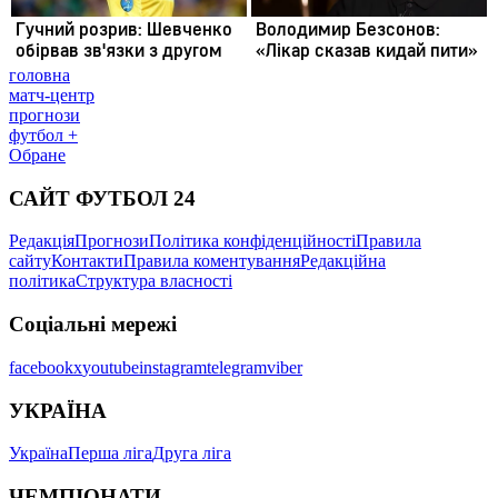
головна
матч-центр
прогнози
футбол +
Обране
САЙТ ФУТБОЛ 24
Редакція
Прогнози
Політика конфіденційності
Правила
сайту
Контакти
Правила коментування
Редакційна
політика
Структура власності
Соціальні мережі
facebook
x
youtube
instagram
telegram
viber
УКРАЇНА
Україна
Перша ліга
Друга ліга
ЧЕМПІОНАТИ