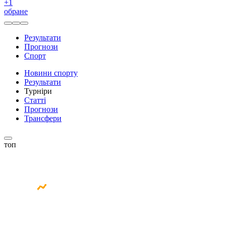
+
1
обране
Результати
Прогнози
Спорт
Новини спорту
Результати
Турніри
Статті
Прогнози
Трансфери
топ