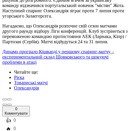
рахунок до розгромного. Єдиним м'ячем за українську
команду відзначився португальський новачок "містян" Жота.
Наступний спаринг Олександрія зіграє проти 7 липня проти
угорського Залаегерсега.
Нагадаємо, що Олександрія розпочне свій сезон матчами
другого раунду відбору Ліги конференцій. Клуб зустрінеться з
переможеною командою протистояння АЕК (Ларнака, Кіпр) /
Партизан (Сербія). Матчі відбудуться 24 та 31 липня.
Динамо програло Кішварді у першому спаринг-матчу –
експериментальний склад Шовковського та шокуючі
проблеми в атаці
Читайте ще
:
Рієка
Товариські матчі
Олександрія
0
Коментувати
️👍
0
️🔥
0