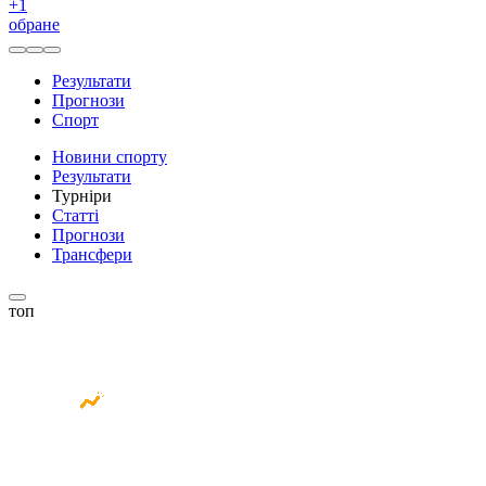
+
1
обране
Результати
Прогнози
Спорт
Новини спорту
Результати
Турніри
Статті
Прогнози
Трансфери
топ