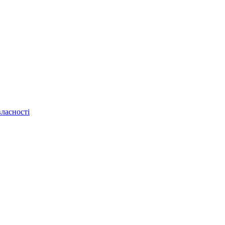
ласності