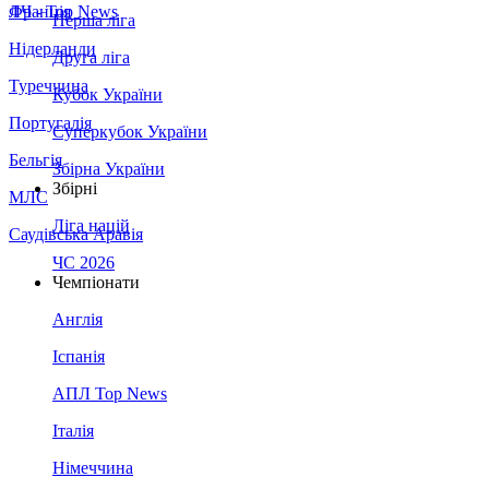
Франція
ЛЧ - Top News
Перша ліга
Нідерланди
Друга ліга
Туреччина
Кубок України
Португалія
Суперкубок України
Бельгія
Збірна України
Збірні
МЛС
Ліга націй
Саудівська Аравія
ЧС 2026
Чемпіонати
Англія
Іспанія
АПЛ Top News
Італія
Німеччина