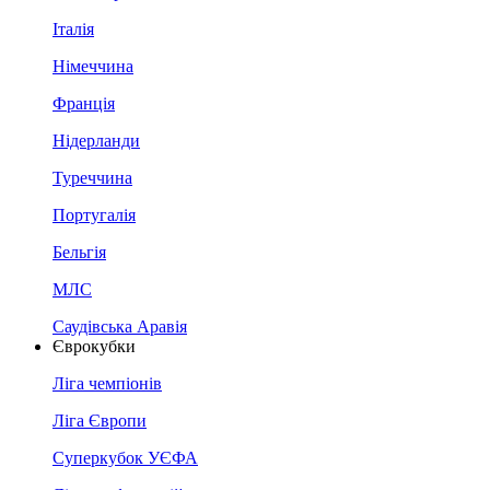
Італія
Німеччина
Франція
Нідерланди
Туреччина
Португалія
Бельгія
МЛС
Саудівська Аравія
Єврокубки
Ліга чемпіонів
Ліга Європи
Суперкубок УЄФА