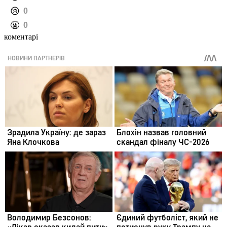
️😢
0
️🤬
0
коментарі