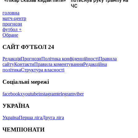
головна
матч-центр
прогнози
футбол +
Обране
САЙТ ФУТБОЛ 24
Редакція
Прогнози
Політика конфіденційності
Правила
сайту
Контакти
Правила коментування
Редакційна
політика
Структура власності
Соціальні мережі
facebook
x
youtube
instagram
telegram
viber
УКРАЇНА
Україна
Перша ліга
Друга ліга
ЧЕМПІОНАТИ