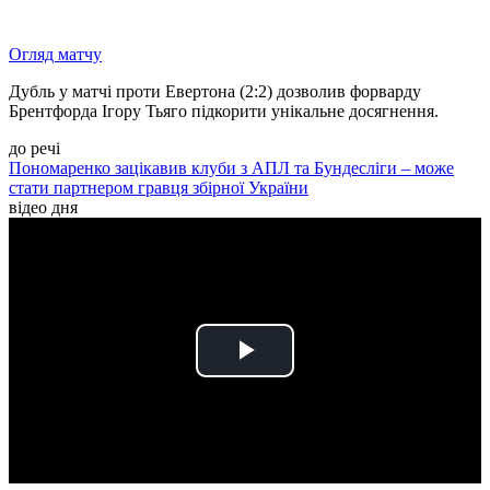
Огляд матчу
Дубль у матчі проти Евертона (2:2) дозволив форварду
Брентфорда Ігору Тьяго підкорити унікальне досягнення.
до речі
Пономаренко зацікавив клуби з АПЛ та Бундесліги – може
стати партнером гравця збірної України
відео дня
Play
Video