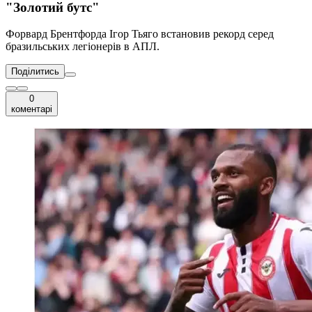
"Золотий бутс"
Форвард Брентфорда Ігор Тьяго встановив рекорд серед
бразильських легіонерів в АПЛ.
Поділитись
0
коментарі