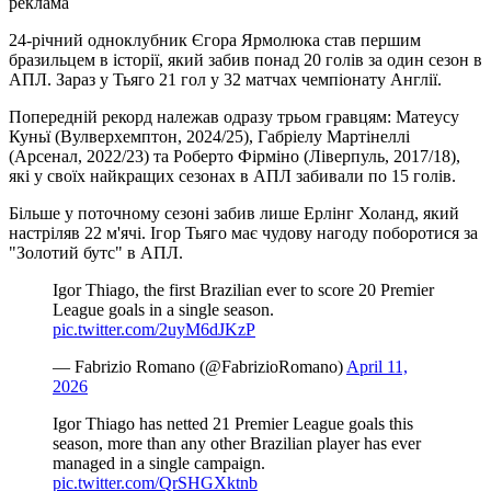
реклама
24-річний одноклубник Єгора Ярмолюка став першим
бразильцем в історії, який забив понад 20 голів за один сезон в
АПЛ. Зараз у Тьяго 21 гол у 32 матчах чемпіонату Англії.
Попередній рекорд належав одразу трьом гравцям: Матеусу
Куньї (Вулверхемптон, 2024/25), Габріелу Мартінеллі
(Арсенал, 2022/23) та Роберто Фірміно (Ліверпуль, 2017/18),
які у своїх найкращих сезонах в АПЛ забивали по 15 голів.
Більше у поточному сезоні забив лише Ерлінг Холанд, який
настріляв 22 м'ячі. Ігор Тьяго має чудову нагоду поборотися за
"Золотий бутс" в АПЛ.
Igor Thiago, the first Brazilian ever to score 20 Premier
League goals in a single season.
pic.twitter.com/2uyM6dJKzP
— Fabrizio Romano (@FabrizioRomano)
April 11,
2026
Igor Thiago has netted 21 Premier League goals this
season, more than any other Brazilian player has ever
managed in a single campaign.
pic.twitter.com/QrSHGXktnb