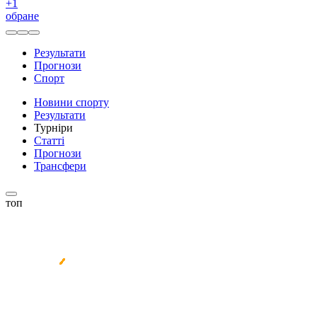
+
1
обране
Результати
Прогнози
Спорт
Новини спорту
Результати
Турніри
Статті
Прогнози
Трансфери
топ