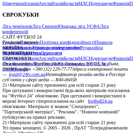
Німеччина
Іспанія
Англія
Італія
Бельгія
МЛС
Нідерланди
Франція
П
ЄВРОКУБКИ
Ліга чемпіонів
Ліга Європи
Юнацька ліга УЄФА
Ліга
конференцій
САЙТ ФУТБОЛ 24
Редакція
Соціальні мережі
Прогнози
Політика конфіденційності
Правила
сайту
facebook
УКРАЇНА
Контакти
x
youtube
Правила коментування
instagram
telegram
viber
Редакційна
політика
Україна
ЧЕМПІОНАТИ
Перша ліга
Структура власності
Друга ліга
Німеччина
ЄВРОКУБКИ
Іспанія
Англія
Італія
Бельгія
МЛС
Нідерланди
Франція
П
Ліга чемпіонів
Онлайн-медіа «Футбол 24»
Ліга Європи
Юнацька ліга УЄФА
пл. Галицька, буд. 15, м. Львів,
Ліга
конференцій
79008
Телефон +380 (32) 229-77-77
Адреса електронної пошти
—
legal@24tv.com.ua
Ідентифікатор онлайн-медіа в Реєстрі
суб’єктів у сфері медіа — R40-06058
21+
Матеріали сайту призначені для осіб старше 21 року
При цитуванні і використанні будь-яких матеріалів посилання
на "Футбол 24" обов'язкове. При цитуванні і використанні в
мережі Інтернет гіперпосилання на сайт
football24.ua
обов'язкове. Матеріали зі знаком "Спецпроект",
"Партнерський матеріал", "Реклама", "Новини компаній"
публікуємо на правах реклами.
21+
Матеріали сайту призначені для осіб старше 21 року
Усi права захищенi. © 2005 -
2026
, ПрАТ "Телерадіокомпанія