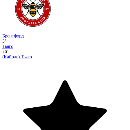
Брентфорд
3’
Тьяго
76’
(Кайоде)
Тьяго