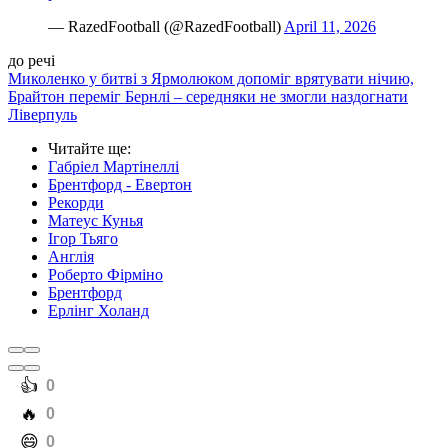
— RazedFootball (@RazedFootball)
April 11, 2026
до речі
Миколенко у битві з Ярмолюком допоміг врятувати нічию,
Брайтон переміг Бернлі – середняки не змогли наздогнати
Ліверпуль
Читайте ще
:
Габріел Мартінеллі
Брентфорд - Евертон
Рекорди
Матеус Кунья
Ігор Тьяго
Англія
Роберто Фірміно
Брентфорд
Ерлінг Холанд
️👍
0
️🔥
0
️😄
0