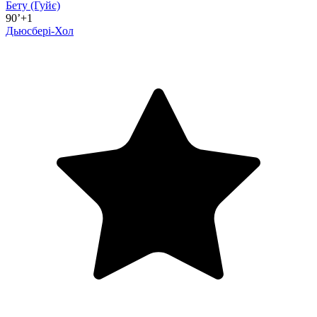
Бету
(Гуйє)
90’+1
Дьюсбері-Хол