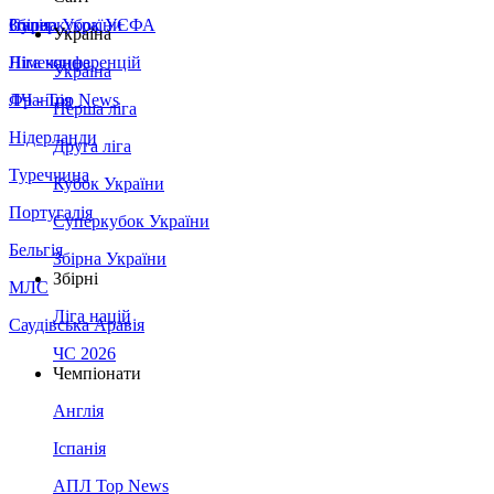
Збірна України
Італія
Суперкубок УЄФА
Україна
Німеччина
Ліга конференцій
Україна
Франція
ЛЧ - Top News
Перша ліга
Нідерланди
Друга ліга
Туреччина
Кубок України
Португалія
Суперкубок України
Бельгія
Збірна України
Збірні
МЛС
Ліга націй
Саудівська Аравія
ЧС 2026
Чемпіонати
Англія
Іспанія
АПЛ Top News