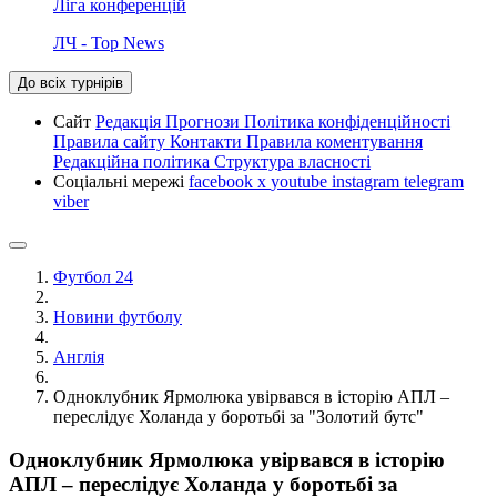
Ліга конференцій
ЛЧ - Top News
До всіх турнірів
Сайт
Редакція
Прогнози
Політика конфіденційності
Правила сайту
Контакти
Правила коментування
Редакційна політика
Структура власності
Соціальні мережі
facebook
x
youtube
instagram
telegram
viber
Футбол 24
Новини футболу
Англія
Одноклубник Ярмолюка увірвався в історію АПЛ –
переслідує Холанда у боротьбі за "Золотий бутс"
Одноклубник Ярмолюка увірвався в історію
АПЛ – переслідує Холанда у боротьбі за