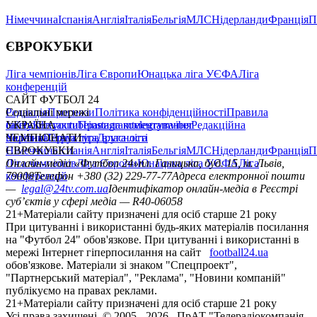
Німеччина
Іспанія
Англія
Італія
Бельгія
МЛС
Нідерланди
Франція
П
ЄВРОКУБКИ
Ліга чемпіонів
Ліга Європи
Юнацька ліга УЄФА
Ліга
конференцій
САЙТ ФУТБОЛ 24
Редакція
Соціальні мережі
Прогнози
Політика конфіденційності
Правила
сайту
facebook
УКРАЇНА
Контакти
x
youtube
Правила коментування
instagram
telegram
viber
Редакційна
політика
Україна
ЧЕМПІОНАТИ
Перша ліга
Структура власності
Друга ліга
Німеччина
ЄВРОКУБКИ
Іспанія
Англія
Італія
Бельгія
МЛС
Нідерланди
Франція
П
Ліга чемпіонів
Онлайн-медіа «Футбол 24»
Ліга Європи
Юнацька ліга УЄФА
пл. Галицька, буд. 15, м. Львів,
Ліга
конференцій
79008
Телефон +380 (32) 229-77-77
Адреса електронної пошти
—
legal@24tv.com.ua
Ідентифікатор онлайн-медіа в Реєстрі
суб’єктів у сфері медіа — R40-06058
21+
Матеріали сайту призначені для осіб старше 21 року
При цитуванні і використанні будь-яких матеріалів посилання
на "Футбол 24" обов'язкове. При цитуванні і використанні в
мережі Інтернет гіперпосилання на сайт
football24.ua
обов'язкове. Матеріали зі знаком "Спецпроект",
"Партнерський матеріал", "Реклама", "Новини компаній"
публікуємо на правах реклами.
21+
Матеріали сайту призначені для осіб старше 21 року
Усi права захищенi. © 2005 -
2026
, ПрАТ "Телерадіокомпанія