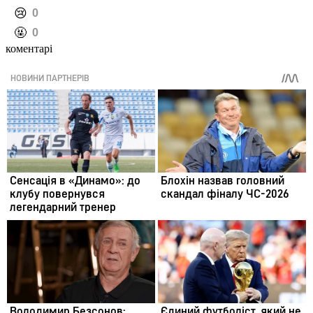
️😢
0
️🤬
0
коментарі