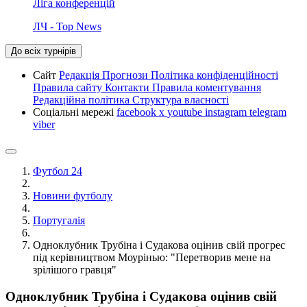
Ліга конференцій
ЛЧ - Top News
До всіх турнірів
Сайт
Редакція
Прогнози
Політика конфіденційності
Правила сайту
Контакти
Правила коментування
Редакційна політика
Структура власності
Соціальні мережі
facebook
x
youtube
instagram
telegram
viber
Футбол 24
Новини футболу
Португалія
Одноклубник Трубіна і Судакова оцінив свій прогрес
під керівництвом Моурінью: "Перетворив мене на
зрілішого гравця"
Одноклубник Трубіна і Судакова оцінив свій