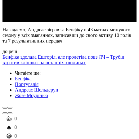
Video
Нагадаємо, Андреас зіграв за Бенфіку в 43 матчах минулого
сезону у всіх змаганнях, записавши до свого активу 10 голів
та 7 результативних передач.
до речі
Бенфіка здолала Ешторіл, але пролетіла повз ЛЧ – Трубін
втратив кліншит на останніх хвилинах
Читайте ще
:
Бенфіка
Португалія
Андреас Шельдеруп
Жозе Моурінью
️👍
0
️🔥
0
️😄
0