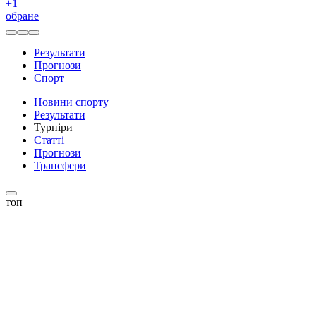
+
1
обране
Результати
Прогнози
Спорт
Новини спорту
Результати
Турніри
Статті
Прогнози
Трансфери
топ