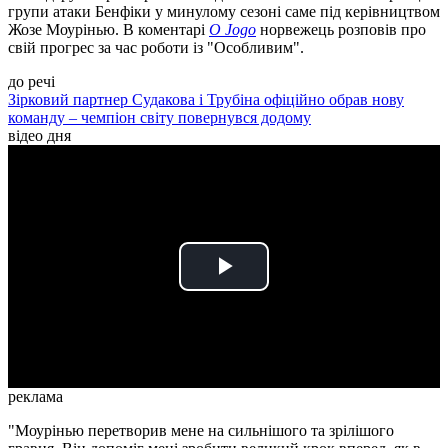
групи атаки Бенфіки у минулому сезоні саме під керівництвом
Жозе Моурінью. В коментарі
O Jogo
норвежець розповів про
свій прогрес за час роботи із "Особливим".
до речі
Зірковий партнер Судакова і Трубіна офіційно обрав нову
команду – чемпіон світу повернувся додому
відео дня
Play
Video
реклама
"Моурінью перетворив мене на сильнішого та зрілішого