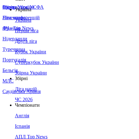
Збірна України
Італія
Суперкубок УЄФА
Україна
Німеччина
Ліга конференцій
Україна
Франція
ЛЧ - Top News
Перша ліга
Нідерланди
Друга ліга
Туреччина
Кубок України
Португалія
Суперкубок України
Бельгія
Збірна України
Збірні
МЛС
Ліга націй
Саудівська Аравія
ЧС 2026
Чемпіонати
Англія
Іспанія
АПЛ Top News