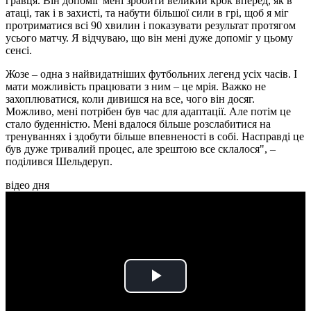
гравця. Він допоміг мені зробити великий крок вперед, як в
атаці, так і в захисті, та набути більшої сили в грі, щоб я міг
протриматися всі 90 хвилин і показувати результат протягом
усього матчу. Я відчуваю, що він мені дуже допоміг у цьому
сенсі.
Жозе – одна з найвидатніших футбольних легенд усіх часів. І
мати можливість працювати з ним – це мрія. Важко не
захоплюватися, коли дивишся на все, чого він досяг.
Можливо, мені потрібен був час для адаптації. Але потім це
стало буденністю. Мені вдалося більше розслабитися на
тренуваннях і здобути більше впевненості в собі. Насправді це
був дуже тривалий процес, але зрештою все склалося", –
поділився Шельдеруп.
відео дня
Play