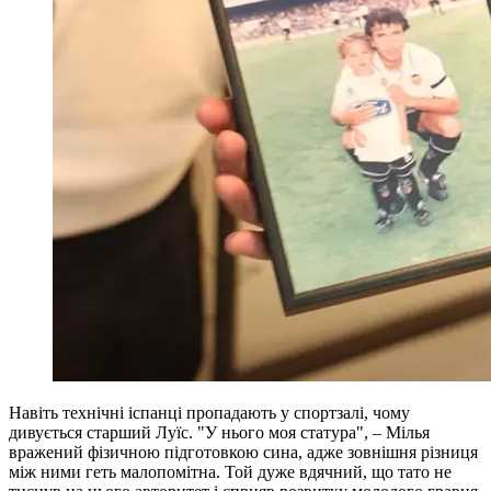
Навіть технічні іспанці пропадають у спортзалі, чому
дивується старший Луїс. "У нього моя статура", – Мілья
вражений фізичною підготовкою сина, адже зовнішня різниця
між ними геть малопомітна. Той дуже вдячний, що тато не