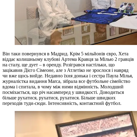
Він таки повернувся в Мадрид. Крім 5 мільйонів євро, Хета
віддає колишньому клубові Артема Кравця за Мілью 2 гравців
на сталу, ще дует – в оренду. Розігрався настільки, що
зацікавив Дієго Сімеоне, але з Атлетіко не зрослося і навряд
чи вже щось вийде. Недавно їхня донька і сестра Паула Мілья,
журналістка видання Marca, зібрала все футбольне сімейство
вдома і спитала, в чому між ними відмінність. Молодший
посміхається, що річ насамперед у швидкості. Доводиться
більше рухатися, рухатися, рухатися. Більше швидких
переходів туди-сюди. Інтенсивність, контактний футбол.