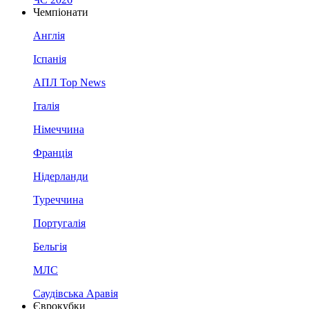
Чемпіонати
Англія
Іспанія
АПЛ Top News
Італія
Німеччина
Франція
Нідерланди
Туреччина
Португалія
Бельгія
МЛС
Саудівська Аравія
Єврокубки