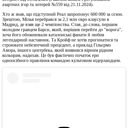
азартних ігор та лотерей №559 від 21.11.2024).
Хто ж знав, що підступний Реал запропонує 600 000 за сезон.
Зрештою, Мілья перебрався за 2,1 млн євро клаусули в
Мадрид, де взяв ще 2 чемпіонства. Cтав, до слова, першим
молодим гравцем Барси, який, вирішив перейти до "ворога",
хоча його обожнювали каталонські фанати й любив
легендарний наставник. Та Кройф не хотів прогинатися та
строювати небезпечний прецедент, а приклад Гільєрмо
Амора, іншого центрбека, який виявився вірним рідним
кольорам, надихав. Це був фактично початок ери
одноосібного правління командою культовим нідерландцем.