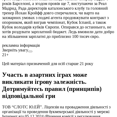
років Барселоні, а згодом провів ще 7, виступаючи за Реал
Мадрид. Рада директорів каталонського клубу та головний
тренер Йохан Кройфф довго сперечалися, чи варто на
захмарних умовах з подачі агента продовжувати контракт з
опорником, який виграв чемпіонат, Кубок Іспанії, а також
Кубок володарів кубків Європи. Опирався до останнього, не
хотів роздувати зарплатний бюджет. Ледь вмовили дати добро
на збільшення зарплатні до приблизно 100 тисяч євро.
рекламна інформація
Зверніть увагу
21+
Цей матеріал призначений для осіб старше 21 року
Участь в азартних іграх може
викликати ігрову залежність.
Дотримуйтесь правил (принципів)
відповідальної гри
ТОВ “СЛОТС Ю.ЕЙ”. Ліцензія на провадження діяльності з
організації та проведення букмекерської діяльності у мережі
Інтернет від 05.12.2024 (Рішення комісії з регулювання