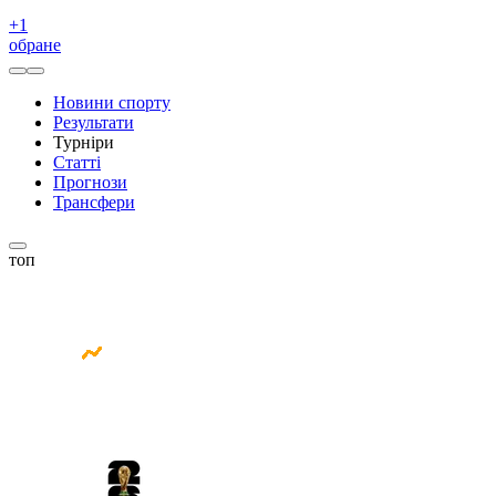
+
1
обране
Новини спорту
Результати
Турніри
Статті
Прогнози
Трансфери
топ