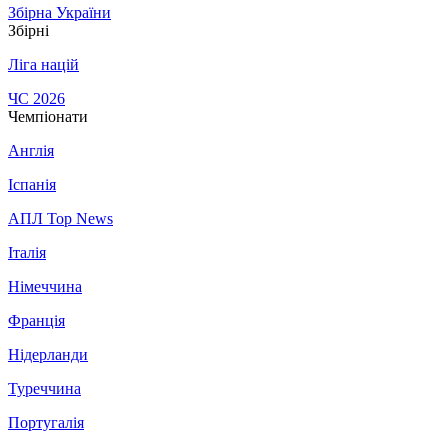
Збірна України
Збірні
Ліга націй
ЧС 2026
Чемпіонати
Англія
Іспанія
АПЛ Top News
Італія
Німеччина
Франція
Нідерланди
Туреччина
Португалія