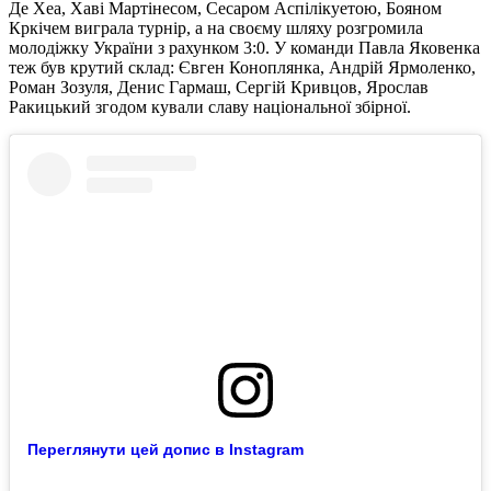
Де Хеа, Хаві Мартінесом, Сесаром Аспілікуетою, Бояном
Кркічем виграла турнір, а на своєму шляху розгромила
молодіжку України з рахунком 3:0. У команди Павла Яковенка
теж був крутий склад: Євген Коноплянка, Андрій Ярмоленко,
Роман Зозуля, Денис Гармаш, Сергій Кривцов, Ярослав
Ракицький згодом кували славу національної збірної.
Переглянути цей допис в Instagram