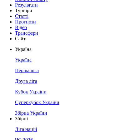
Результати
Турніри
Статті
Прогнози
Відео
Трансфери
Сайт
Україна
Україна
Перша ліга
Друга ліга
Кубок України
Суперкубок України
Збірна України
Збірні
Ліга націй
ЧС 2026