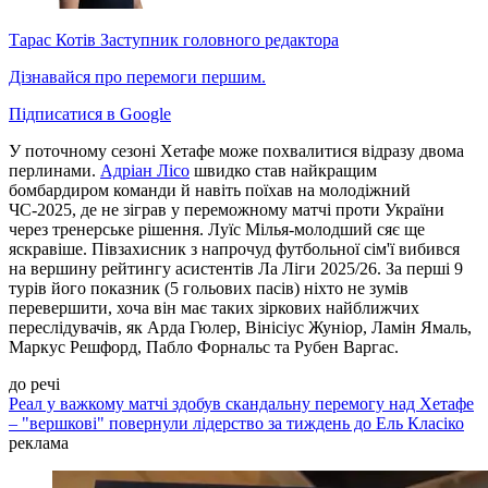
Тарас Котів
Заступник головного редактора
Дізнавайся про перемоги першим.
Підписатися в Google
У поточному сезоні Хетафе може похвалитися відразу двома
перлинами.
Адріан Лісо
швидко став найкращим
бомбардиром команди й навіть поїхав на молодіжний
ЧС-2025, де не зіграв у переможному матчі проти України
через тренерське рішення. Луїс Мілья-молодший сяє ще
яскравіше. Півзахисник з напрочуд футбольної сім'ї вибився
на вершину рейтингу асистентів Ла Ліги 2025/26. За перші 9
турів його показник (5 гольових пасів) ніхто не зумів
перевершити, хоча він має таких зіркових найближчих
переслідувачів, як Арда Гюлер, Вінісіус Жуніор, Ламін Ямаль,
Маркус Решфорд, Пабло Форнальс та Рубен Варгас.
до речі
Реал у важкому матчі здобув скандальну перемогу над Хетафе
– "вершкові" повернули лідерство за тиждень до Ель Класіко
реклама