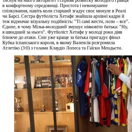
тиснув на нього авторитет і сприяв розвитку молодого гравця
в комфортному середовищі. Простота і невимушене
спілкування, навіть коли старший згадує своє минуле в Реалі
чи Барсі. Сестра футболіста Хетафе знайшла архівні кадри й
теж відзначає візуальну подібність: "Ті самі жести, пози – все".
Єдине, в чому Мілья-молодший змушує ніяковіти батька: "Ну,
я швидший за нього". Футболіст Хетафе у молоді роки діяв
ближче до атаки. Син уже краще за батька пригадує фінал
Кубка іспанського короля, в якому Валенсія розгромила
Атлетіко (3:0) з голами Клаудіо Лопеса та Гаїски Мендьєти.