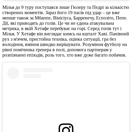
Мілья до 9 туру поступався лише Гюлеру та Педрі за кількістю
створених моментів. Зараз його 19 пасів під удар – це вже
менше також за Мбаппе, Вінісіуса, Барренечу, Еспозіто, Пепе.
Дії, які приводять до голів. Це чи не єдина атакувальна
метрика, в якій Хетафе перебуває на горі. Серед топів тут і
Мілья. У Хетафе він виглядає кимсь на кшталт Хаві. Панівний
рух з м'ячем, пристойна техніка, оцінка ситуації, гра без
володіння, вміння швидко вирішувати. Розуміння футболу на
рівні помічника тренера в полі, допомога партнерам у
розпізнанні епізодів, роль того, хто вже дуже багато побачив.