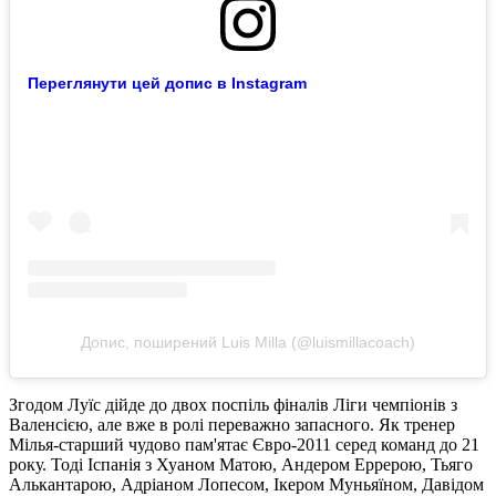
Переглянути цей допис в Instagram
Допис, поширений Luis Milla (@luismillacoach)
Згодом Луїс дійде до двох поспіль фіналів Ліги чемпіонів з
Валенсією, але вже в ролі переважно запасного. Як тренер
Мілья-старший чудово пам'ятає Євро-2011 серед команд до 21
року. Тоді Іспанія з Хуаном Матою, Андером Еррерою, Тьяго
Алькантарою, Адріаном Лопесом, Ікером Муньяїном, Давідом