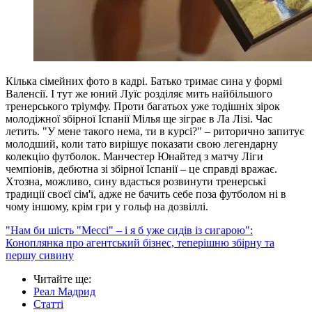
Кілька сімейних фото в кадрі. Батько тримає сина у формі
Валенсії. І тут же юний Луїс розділяє мить найбільшого
тренерського тріумфу. Проти багатьох уже тодішніх зірок
молодіжної збірної Іспанії Мілья ще зіграє в Ла Лізі. Час
летить. "У мене такого нема, ти в курсі?" – риторично запитує
молодший, коли тато вирішує показати свою легендарну
колекцію футболок. Манчестер Юнайтед з матчу Ліги
чемпіонів, дебютна зі збірної Іспанії – це справді вражає.
Хтозна, можливо, сину вдасться розвинути тренерські
традиції своєї сім'ї, адже не бачить себе поза футболом ні в
чому іншому, крім гри у гольф на дозвіллі.
"Нам би шість "Мессі" – і я б уже сидів із сигарою":
Коноплянка про агентський бізнес, теперішню збірну та
першу сивину
Читайте ще
:
Реал Мадрид
Статті