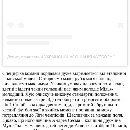
Допис, поширений УКРАЇНСЬКА АСОЦІАЦІЯ ФУТБОЛУ (@uafukraine)
Специфіка команд Бордаласа дуже відрізняється від еталонної
іспанської моделі. Створюємо мало, рубаємося сильно,
вичавлюємо максимум. У таких умовах на вагу золота люди,
здатні віддати такий гольовий пас, яким володіє Мілья-
молодший. Луїс блискуче виконує стандартні положення,
відмінно подає і з гри. Здатен обіграти й розрізати оборонні
лінії. Скарб і знахідка для команди, скромний і брутально
чесний футбол якої в якийсь момент поставив на межу
потрапляння до Ліги чемпіонів. Щасливчик за межами поля.
Цікаво, що його дівчина Андреа Сесма – колишня дружина
Муньяїна і мама двох дітей легенди Атлетіка та збірної Іспанії,