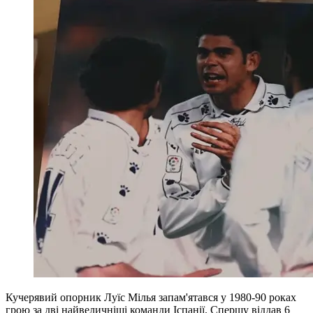
Кучерявий опорник Луїс Мілья запам'ятався у 1980-90 роках
грою за дві найвеличніші команди Іспанії. Спершу віддав 6