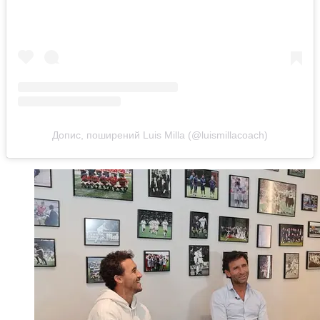
Допис, поширений Luis Milla (@luismillacoach)