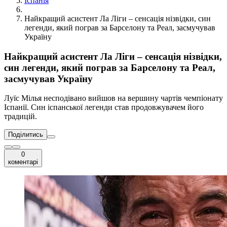
Іспанія
Найкращий асистент Ла Ліги – сенсація нізвідки, син
легенди, який пограв за Барселону та Реал, засмучував
Україну
Найкращий асистент Ла Ліги – сенсація нізвідки,
син легенди, який пограв за Барселону та Реал,
засмучував Україну
Луїс Мілья несподівано вийшов на вершину чартів чемпіонату
Іспанії. Син іспанської легенди став продовжувачем його
традицій.
Поділитись
0
коментарі