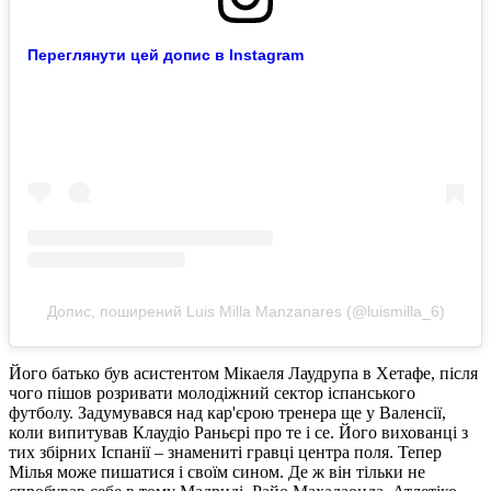
Переглянути цей допис в Instagram
Допис, поширений Luis Milla Manzanares (@luismilla_6)
Його батько був асистентом Мікаеля Лаудрупа в Хетафе, після
чого пішов розривати молодіжний сектор іспанського
футболу. Задумувався над кар'єрою тренера ще у Валенсії,
коли випитував Клаудіо Раньєрі про те і се. Його вихованці з
тих збірних Іспанії – знамениті гравці центра поля. Тепер
Мілья може пишатися і своїм сином. Де ж він тільки не