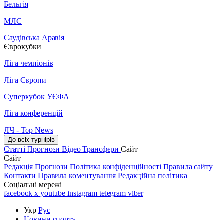
Бельгія
МЛС
Саудівська Аравія
Єврокубки
Ліга чемпіонів
Ліга Європи
Суперкубок УЄФА
Ліга конференцій
ЛЧ - Top News
До всіх турнірів
Статті
Прогнози
Відео
Трансфери
Сайт
Сайт
Редакція
Прогнози
Політика конфіденційності
Правила сайту
Контакти
Правила коментування
Редакційна політика
Соціальні мережі
facebook
x
youtube
instagram
telegram
viber
Укр
Рус
Новини спорту