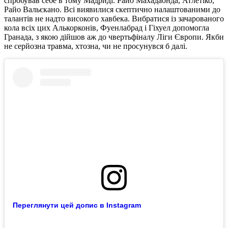
спробував себе в тому Мадриді. Райо Махадаонда, Атлетіко,
Райо Вальєкано. Всі виявилися скептично налаштованими до
талантів не надто високого хавбека. Вибратися із зачарованого
кола всіх цих Алькорконів, Фуенлабрад і Гіхуел допомогла
Гранада, з якою дійшов аж до чвертьфіналу Ліги Європи. Якби
не серйозна травма, хтозна, чи не просунувся б далі.
Переглянути цей допис в Instagram