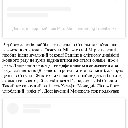
Допис, поширений Luis Milla Manzanares (@luismilla_6)
Від його асистів найбільше перепало Севільї та Ов'єдо, ще
разочок постраждала Осасуна. Мілья у свій 31 рік нарешті
пробив індивідуальний рекорд! Раніше в елітному дивізіоні
жодного разу не зумів відзначитися асистами більше, ніж 4
рази. Лише один сезон у Тенеріфе виявився аномальним за
результативністю (8 голів та 6 результативних пасів), але було
це ще в Сегунді. Жовтих та червоних заробив десь стільки ж,
скільки гольових дій. Засвітився з Гранадою в Лізі Європи.
Такий же скромний, як і весь Хетафе. Молодий Лісо – його
улюблений "клієнт". Досвідчений Майораль теж подякував.