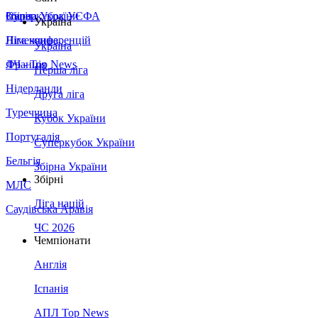
Збірна України
Італія
Суперкубок УЄФА
Україна
Німеччина
Ліга конференцій
Україна
Франція
ЛЧ - Top News
Перша ліга
Нідерланди
Друга ліга
Туреччина
Кубок України
Португалія
Суперкубок України
Бельгія
Збірна України
Збірні
МЛС
Ліга націй
Саудівська Аравія
ЧС 2026
Чемпіонати
Англія
Іспанія
АПЛ Top News