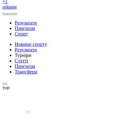
+
1
обране
Результати
Прогнози
Спорт
Новини спорту
Результати
Турніри
Статті
Прогнози
Трансфери
топ