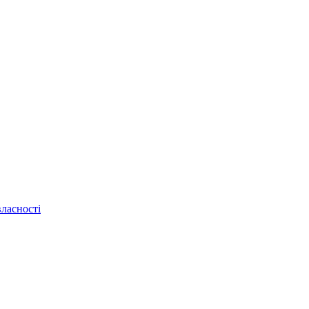
ласності