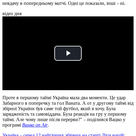
невдачу в попередньому матчі. Одні це показали, інші – ні.
відео дня
Play
Video
Проте в першому таймі Україна мала два моменти. Це удар
Забарного в поперечку та гол Ваната. А от у другому таймі від
збірної України був саме той футбол, який я хочу. Була
зарядженість та самовіддача. Була реакція на гру у першому
таймі. Але чому лише після перерви?" – поділився Вацко у
програмі
Вацко on Air
.
Україна – серед 12 найгірших збірних на старті Ліги націй: