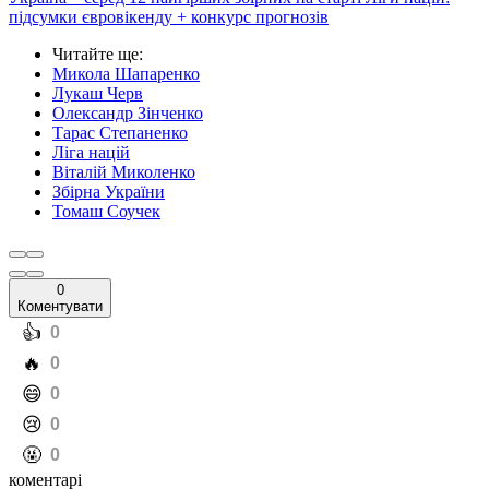
підсумки євровікенду + конкурс прогнозів
Читайте ще
:
Микола Шапаренко
Лукаш Черв
Олександр Зінченко
Тарас Степаненко
Ліга націй
Віталій Миколенко
Збірна України
Томаш Соучек
0
Коментувати
️👍
0
️🔥
0
️😄
0
️😢
0
️🤬
0
коментарі