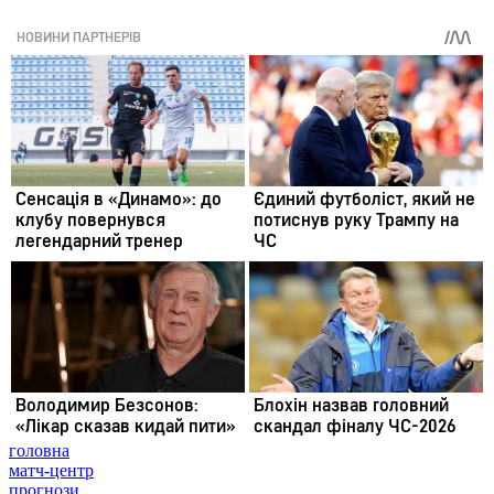
головна
матч-центр
прогнози