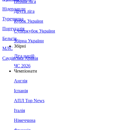
Перша ліга
Нідерланди
Друга ліга
Туреччина
Кубок України
Португалія
Суперкубок України
Бельгія
Збірна України
Збірні
МЛС
Ліга націй
Саудівська Аравія
ЧС 2026
Чемпіонати
Англія
Іспанія
АПЛ Top News
Італія
Німеччина