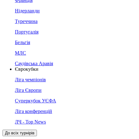
Франція
Нідерланди
Туреччина
Португалія
Бельгія
МЛС
Саудівська Аравія
Єврокубки
Ліга чемпіонів
Ліга Європи
Суперкубок УЄФА
Ліга конференцій
ЛЧ - Top News
До всіх турнірів