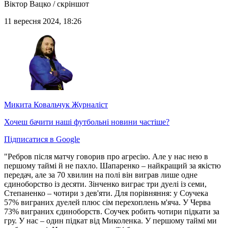
Віктор Вацко / скріншот
11 вересня 2024, 18:26
Микита Ковальчук
Журналіст
Хочеш бачити наші футбольні новини частіше?
Підписатися в Google
"Ребров після матчу говорив про агресію. Але у нас нею в
першому таймі й не пахло. Шапаренко – найкращий за якістю
передач, але за 70 хвилин на полі він виграв лише одне
єдиноборство із десяти. Зінченко виграє три дуелі із семи,
Степаненко – чотири з дев'яти. Для порівняння: у Соучека
57% виграних дуелей плюс сім перехоплень м'яча. У Черва
73% виграних єдиноборств. Соучек робить чотири підкати за
гру. У нас – один підкат від Миколенка. У першому таймі ми