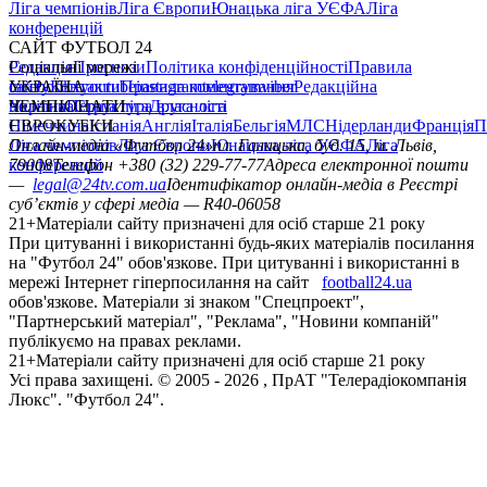
Ліга чемпіонів
Ліга Європи
Юнацька ліга УЄФА
Ліга
конференцій
САЙТ ФУТБОЛ 24
Редакція
Соціальні мережі
Прогнози
Політика конфіденційності
Правила
сайту
facebook
УКРАЇНА
Контакти
x
youtube
Правила коментування
instagram
telegram
viber
Редакційна
політика
Україна
ЧЕМПІОНАТИ
Перша ліга
Структура власності
Друга ліга
Німеччина
ЄВРОКУБКИ
Іспанія
Англія
Італія
Бельгія
МЛС
Нідерланди
Франція
П
Ліга чемпіонів
Онлайн-медіа «Футбол 24»
Ліга Європи
Юнацька ліга УЄФА
пл. Галицька, буд. 15, м. Львів,
Ліга
конференцій
79008
Телефон +380 (32) 229-77-77
Адреса електронної пошти
—
legal@24tv.com.ua
Ідентифікатор онлайн-медіа в Реєстрі
суб’єктів у сфері медіа — R40-06058
21+
Матеріали сайту призначені для осіб старше 21 року
При цитуванні і використанні будь-яких матеріалів посилання
на "Футбол 24" обов'язкове. При цитуванні і використанні в
мережі Інтернет гіперпосилання на сайт
football24.ua
обов'язкове. Матеріали зі знаком "Спецпроект",
"Партнерський матеріал", "Реклама", "Новини компаній"
публікуємо на правах реклами.
21+
Матеріали сайту призначені для осіб старше 21 року
Усi права захищенi. © 2005 -
2026
, ПрАТ "Телерадіокомпанія
Люкс". "Футбол 24".