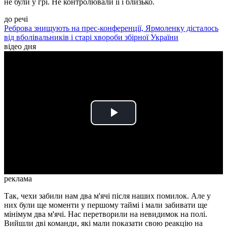
не були у грі. Не контролювали її і близько.
до речі
Реброва знищують на прес-конференції, Ярмоленку дісталось
від вболівальників і старі хвороби збірної України
відео дня
Play
Video
реклама
Так, чехи забили нам два м'ячі після наших помилок. Але у
них були ще моменти у першому таймі і мали забивати ще
мінімум два м'ячі. Нас перетворили на невидимок на полі.
Вийшли дві команди, які мали показати свою реакцію на