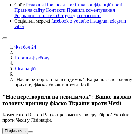
Сайт
Редакція
Прогнози
Політика конфіденційності
Правила сайту
Контакти
Правила коментування
Редакційна політика
Структура власності
Соціальні мережі
facebook
x
youtube
instagram
telegram
viber
Футбол 24
Новини футболу
Ліга націй
"Нас перетворили на невидимок": Вацко назвав головну
причину фіаско України проти Чехії
"Нас перетворили на невидимок": Вацко назвав
головну причину фіаско України проти Чехії
Коментатор Віктор Вацко прокоментував гру збірної України
проти Чехії у Лізі націй.
Поділитись