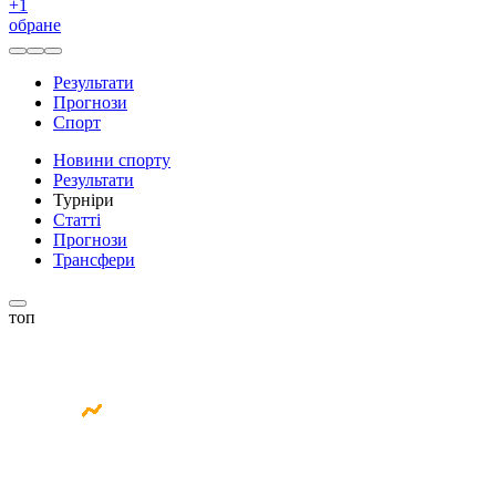
+
1
обране
Результати
Прогнози
Спорт
Новини спорту
Результати
Турніри
Статті
Прогнози
Трансфери
топ