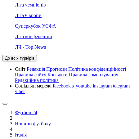
Ліга чемпіонів
Ліга Європи
Суперкубок УЄФА
Ліга конференцій
ЛЧ - Top News
До всіх турнірів
Сайт
Редакція
Прогнози
Політика конфіденційності
Правила сайту
Контакти
Правила коментування
Редакційна політика
Соціальні мережі
facebook
x
youtube
instagram
telegram
viber
Футбол 24
Новини футболу
Італія