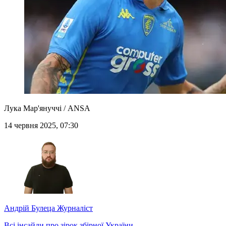
Лука Мар'януччі / ANSA
14 червня 2025, 07:30
Андрій Булеца
Журналіст
Всі інсайди про зірок збірної України.