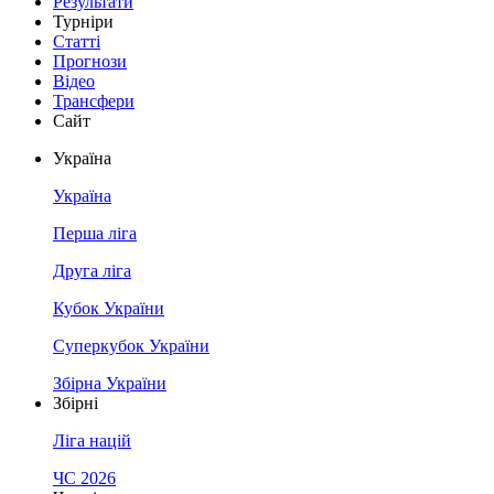
Результати
Турніри
Статті
Прогнози
Відео
Трансфери
Сайт
Україна
Україна
Перша ліга
Друга ліга
Кубок України
Суперкубок України
Збірна України
Збірні
Ліга націй
ЧС 2026