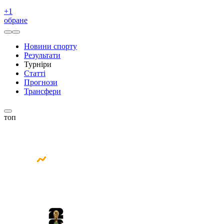
+
1
обране
Новини спорту
Результати
Турніри
Статті
Прогнози
Трансфери
топ