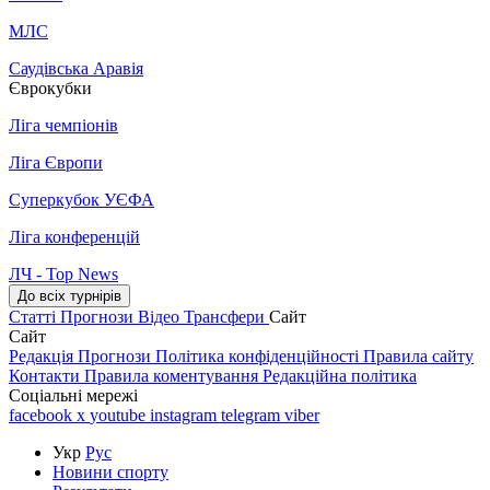
МЛС
Саудівська Аравія
Єврокубки
Ліга чемпіонів
Ліга Європи
Суперкубок УЄФА
Ліга конференцій
ЛЧ - Top News
До всіх турнірів
Статті
Прогнози
Відео
Трансфери
Сайт
Сайт
Редакція
Прогнози
Політика конфіденційності
Правила сайту
Контакти
Правила коментування
Редакційна політика
Соціальні мережі
facebook
x
youtube
instagram
telegram
viber
Укр
Рус
Новини спорту