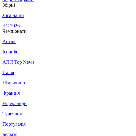
Збірні
Ліга націй
ЧС 2026
Чемпіонати
Англія
Іспанія
АПЛ Top News
Італія
Німеччина
Франція
Нідерланди
Туреччина
Португалія
Бельгія