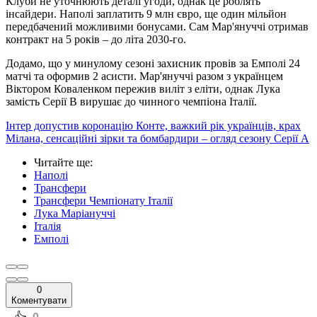
Клуби не уточнюють деталі угоди, однак це роблять
інсайдери. Наполі заплатить 9 млн євро, ще один мільйон
передбачений можливими бонусами. Сам Мар'януччі отримав
контракт на 5 років – до літа 2030-го.
Додамо, що у минулому сезоні захисник провів за Емполі 24
матчі та оформив 2 асисти. Мар'януччі разом з українцем
Віктором Коваленком пережив виліт з еліти, однак Лука
замість Серії В вирушає до чинного чемпіона Італії.
Інтер допустив коронацію Конте, важкий рік українців, крах
Мілана, сенсаційні зірки та бомбардири – огляд сезону Серії А
Читайте ще
:
Наполі
Трансфери
Трансфери Чемпіонату Італії
Лука Маріануччі
Італія
Емполі
0
Коментувати