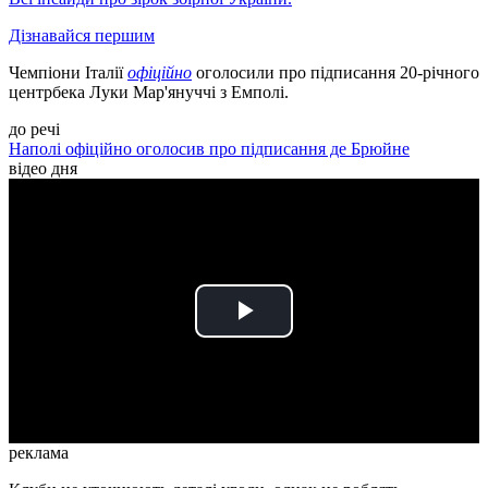
Дізнавайся першим
Чемпіони Італії
офіційно
оголосили про підписання 20-річного
центрбека Луки Мар'януччі з Емполі.
до речі
Наполі офіційно оголосив про підписання де Брюйне
відео дня
Play
Video
реклама