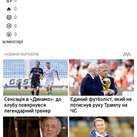
️👍
0
️🔥
0
️😄
0
️😢
0
️🤬
0
коментарі