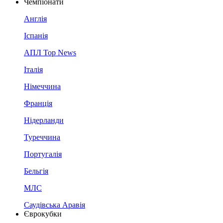
Чемпіонати
Англія
Іспанія
АПЛ Top News
Італія
Німеччина
Франція
Нідерланди
Туреччина
Португалія
Бельгія
МЛС
Саудівська Аравія
Єврокубки