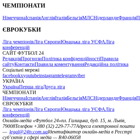
ЧЕМПІОНАТИ
Німеччина
Іспанія
Англія
Італія
Бельгія
МЛС
Нідерланди
Франція
П
ЄВРОКУБКИ
Ліга чемпіонів
Ліга Європи
Юнацька ліга УЄФА
Ліга
конференцій
САЙТ ФУТБОЛ 24
Редакція
Прогнози
Політика конфіденційності
Правила
сайту
Контакти
Правила коментування
Редакційна політика
Соціальні мережі
facebook
x
youtube
instagram
telegram
viber
УКРАЇНА
Україна
Перша ліга
Друга ліга
ЧЕМПІОНАТИ
Німеччина
Іспанія
Англія
Італія
Бельгія
МЛС
Нідерланди
Франція
П
ЄВРОКУБКИ
Ліга чемпіонів
Ліга Європи
Юнацька ліга УЄФА
Ліга
конференцій
Онлайн-медіа «Футбол 24»
пл. Галицька, буд. 15, м. Львів,
79008
Телефон +380 (32) 229-77-77
Адреса електронної пошти
—
legal@24tv.com.ua
Ідентифікатор онлайн-медіа в Реєстрі
суб’єктів у сфері медіа — R40-06058