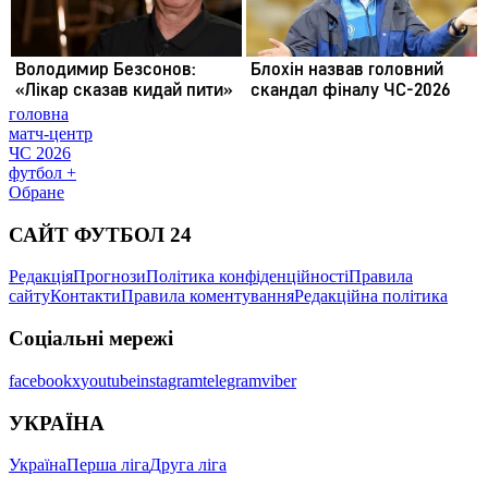
головна
матч-центр
ЧС 2026
футбол +
Обране
САЙТ ФУТБОЛ 24
Редакція
Прогнози
Політика конфіденційності
Правила
сайту
Контакти
Правила коментування
Редакційна політика
Соціальні мережі
facebook
x
youtube
instagram
telegram
viber
УКРАЇНА
Україна
Перша ліга
Друга ліга