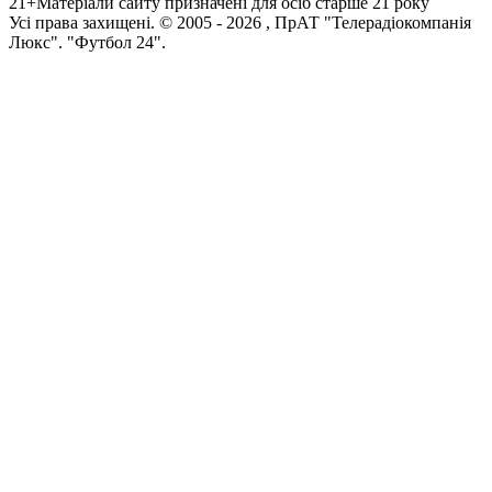
21+
Матеріали сайту призначені для осіб старше 21 року
Усi права захищенi. © 2005 -
2026
, ПрАТ "Телерадіокомпанія
Люкс". "Футбол 24".