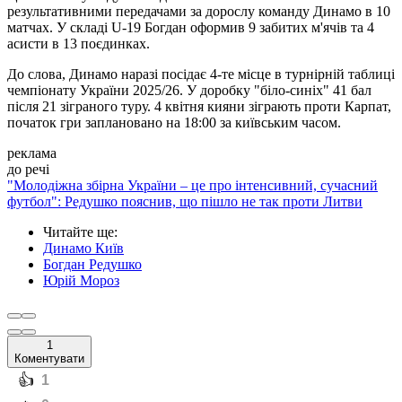
результативними передачами за дорослу команду Динамо в 10
матчах. У складі U-19 Богдан оформив 9 забитих м'ячів та 4
асисти в 13 поєдинках.
До слова, Динамо наразі посідає 4-те місце в турнірній таблиці
чемпіонату України 2025/26. У доробку "біло-синіх" 41 бал
після 21 зіграного туру. 4 квітня кияни зіграють проти Карпат,
початок гри заплановано на 18:00 за київським часом.
реклама
до речі
"Молодіжна збірна України – це про інтенсивний, сучасний
футбол": Редушко пояснив, що пішло не так проти Литви
Читайте ще
:
Динамо Київ
Богдан Редушко
Юрій Мороз
1
Коментувати
️👍
1