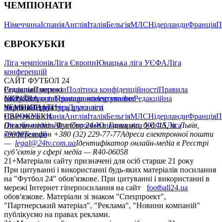
ЧЕМПІОНАТИ
Німеччина
Іспанія
Англія
Італія
Бельгія
МЛС
Нідерланди
Франція
П
ЄВРОКУБКИ
Ліга чемпіонів
Ліга Європи
Юнацька ліга УЄФА
Ліга
конференцій
САЙТ ФУТБОЛ 24
Редакція
Соціальні мережі
Прогнози
Політика конфіденційності
Правила
сайту
facebook
УКРАЇНА
Контакти
x
youtube
Правила коментування
instagram
telegram
viber
Редакційна
політика
Україна
ЧЕМПІОНАТИ
Перша ліга
Структура власності
Друга ліга
Німеччина
ЄВРОКУБКИ
Іспанія
Англія
Італія
Бельгія
МЛС
Нідерланди
Франція
П
Ліга чемпіонів
Онлайн-медіа «Футбол 24»
Ліга Європи
Юнацька ліга УЄФА
пл. Галицька, буд. 15, м. Львів,
Ліга
конференцій
79008
Телефон +380 (32) 229-77-77
Адреса електронної пошти
—
legal@24tv.com.ua
Ідентифікатор онлайн-медіа в Реєстрі
суб’єктів у сфері медіа — R40-06058
21+
Матеріали сайту призначені для осіб старше 21 року
При цитуванні і використанні будь-яких матеріалів посилання
на "Футбол 24" обов'язкове. При цитуванні і використанні в
мережі Інтернет гіперпосилання на сайт
football24.ua
обов'язкове. Матеріали зі знаком "Спецпроект",
"Партнерський матеріал", "Реклама", "Новини компаній"
публікуємо на правах реклами.