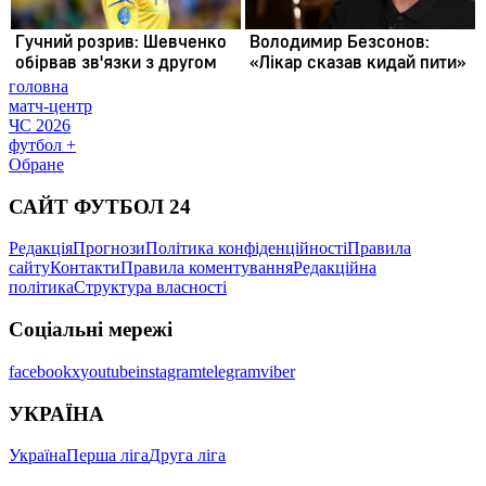
головна
матч-центр
ЧС 2026
футбол +
Обране
САЙТ ФУТБОЛ 24
Редакція
Прогнози
Політика конфіденційності
Правила
сайту
Контакти
Правила коментування
Редакційна
політика
Структура власності
Соціальні мережі
facebook
x
youtube
instagram
telegram
viber
УКРАЇНА
Україна
Перша ліга
Друга ліга