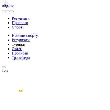
+
1
обране
Результати
Прогнози
Спорт
Новини спорту
Результати
Турніри
Статті
Прогнози
Трансфери
топ