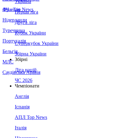
Україна
Франція
ЛЧ - Top News
Перша ліга
Нідерланди
Друга ліга
Туреччина
Кубок України
Португалія
Суперкубок України
Бельгія
Збірна України
Збірні
МЛС
Ліга націй
Саудівська Аравія
ЧС 2026
Чемпіонати
Англія
Іспанія
АПЛ Top News
Італія