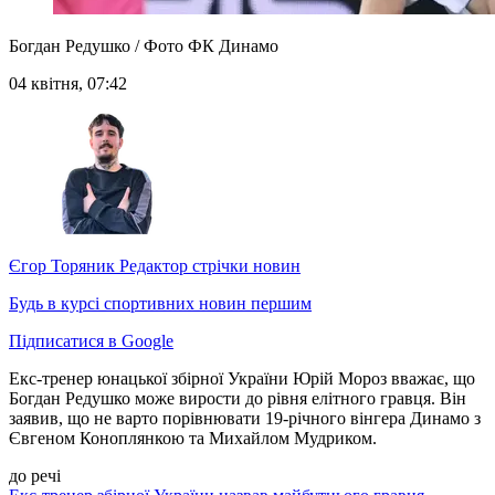
Богдан Редушко / Фото ФК Динамо
04 квітня, 07:42
Єгор Торяник
Редактор стрічки новин
Будь в курсі спортивних новин першим
Підписатися в Google
Екс-тренер юнацької збірної України Юрій Мороз вважає, що
Богдан Редушко може вирости до рівня елітного гравця. Він
заявив, що не варто порівнювати 19-річного вінгера Динамо з
Євгеном Коноплянкою та Михайлом Мудриком.
до речі