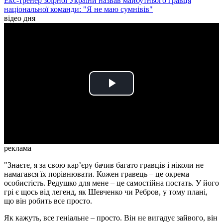
Екс-тренер збірної України назвав майбутнього гравця
національної команди: "Я не маю сумнівів"
відео дня
Play
Video
реклама
"Знаєте, я за свою кар’єру бачив багато гравців і ніколи не
намагався їх порівнювати. Кожен гравець – це окрема
особистість. Редушко для мене – це самостійна постать. У його
грі є щось від легенд, як Шевченко чи Ребров, у тому плані,
що він робить все просто.
Як кажуть, все геніальне – просто. Він не вигадує зайвого, він