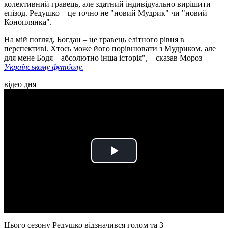
колективний гравець, але здатний індивідуально вирішити
епізод. Редушко – це точно не "новий Мудрик" чи "новий
Коноплянка".
На мій погляд, Богдан – це гравець елітного рівня в
перспективі. Хтось може його порівнювати з Мудриком, але
для мене Бодя – абсолютно інша історія", – сказав Мороз
Українському футболу.
відео дня
Play
Video
Цього сезону Редушко відзначився голом та 3