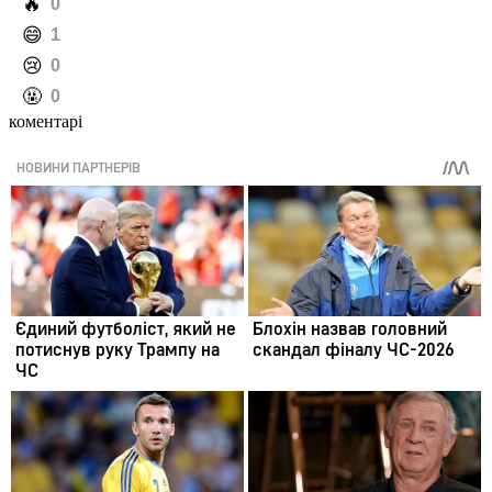
️🔥
0
️😄
1
️😢
0
️🤬
0
коментарі