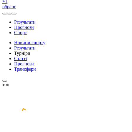
+
1
обране
Результати
Прогнози
Спорт
Новини спорту
Результати
Турніри
Статті
Прогнози
Трансфери
топ