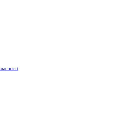
ласності