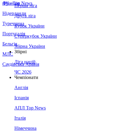
Франція
ЛЧ - Top News
Перша ліга
Нідерланди
Друга ліга
Туреччина
Кубок України
Португалія
Суперкубок України
Бельгія
Збірна України
Збірні
МЛС
Ліга націй
Саудівська Аравія
ЧС 2026
Чемпіонати
Англія
Іспанія
АПЛ Top News
Італія
Німеччина