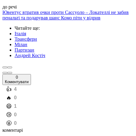
до речі
Ювентус втратив очки проти Сассуоло – Локателлі не забив
пенальті та подарував шанс Комо піти у відрив
Читайте ще
:
Італія
Трансфери
Мілан
Партизан
Андрей Костіч
0
Коментувати
️👍
4
️🔥
0
️😄
1
️😢
0
️🤬
0
коментарі