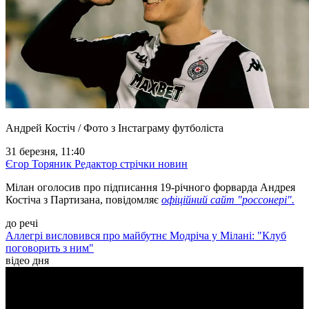
Андрей Костіч / Фото з Інстаграму футболіста
31 березня, 11:40
Єгор Торяник
Редактор стрічки новин
Мілан оголосив про підписання 19-річного форварда Андрея
Костіча з Партизана, повідомляє
офіційний сайт "россонері".
до речі
Аллегрі висловився про майбутнє Модріча у Мілані: "Клуб
поговорить з ним"
відео дня