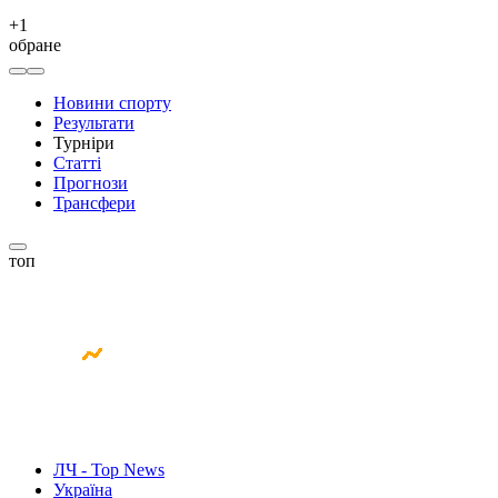
+
1
обране
Новини спорту
Результати
Турніри
Статті
Прогнози
Трансфери
топ
ЛЧ - Top News
Україна