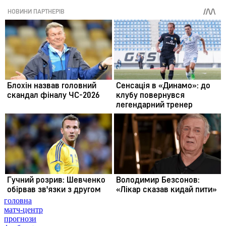
головна
матч-центр
прогнози