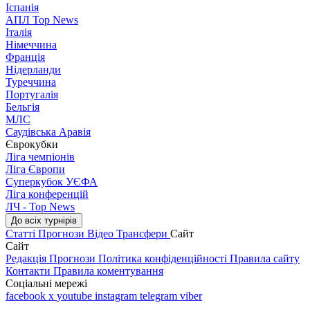
Іспанія
АПЛ Top News
Італія
Німеччина
Франція
Нідерланди
Туреччина
Португалія
Бельгія
МЛС
Саудівська Аравія
Єврокубки
Ліга чемпіонів
Ліга Європи
Суперкубок УЄФА
Ліга конференцій
ЛЧ - Top News
До всіх турнірів
Статті
Прогнози
Відео
Трансфери
Сайт
Сайт
Редакція
Прогнози
Політика конфіденційності
Правила сайту
Контакти
Правила коментування
Соціальні мережі
facebook
x
youtube
instagram
telegram
viber