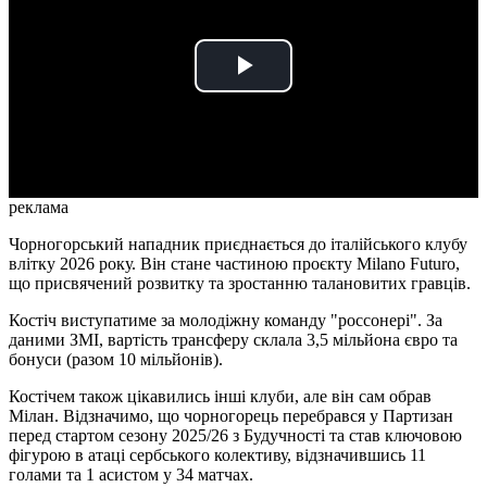
Play
Video
реклама
Чорногорський нападник приєднається до італійського клубу
влітку 2026 року. Він стане частиною проєкту Milano Futuro,
що присвячений розвитку та зростанню талановитих гравців.
Костіч виступатиме за молодіжну команду "россонері". За
даними ЗМІ, вартість трансферу склала 3,5 мільйона євро та
бонуси (разом 10 мільйонів).
Костічем також цікавились інші клуби, але він сам обрав
Мілан. Відзначимо, що чорногорець перебрався у Партизан
перед стартом сезону 2025/26 з Будучності та став ключовою
фігурою в атаці сербського колективу, відзначившись 11
голами та 1 асистом у 34 матчах.