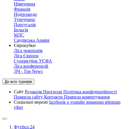
Німеччина
Франція
Нідерланди
Туреччина
Португалія
Бельгія
МЛС
Саудівська Аравія
Єврокубки
Ліга чемпіонів
Ліга Європи
Суперкубок УЄФА
Ліга конференцій
ЛЧ - Top News
До всіх турнірів
Сайт
Редакція
Прогнози
Політика конфіденційності
Правила сайту
Контакти
Правила коментування
Соціальні мережі
facebook
x
youtube
instagram
telegram
viber
Футбол 24