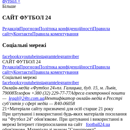
футбол +
Більше
САЙТ ФУТБОЛ 24
Редакція
Прогнози
Політика конфіденційності
Правила
сайту
Контакти
Правила коментування
Соціальні мережі
facebook
x
youtube
instagram
telegram
viber
САЙТ ФУТБОЛ 24
Редакція
Прогнози
Політика конфіденційності
Правила
сайту
Контакти
Правила коментування
Соціальні мережі
facebook
x
youtube
instagram
telegram
viber
Онлайн-медіа «Футбол 24»
пл. Галицька, буд. 15, м. Львів,
79008
Телефон +380 (32) 229-77-77
Адреса електронної пошти
—
legal@24tv.com.ua
Ідентифікатор онлайн-медіа в Реєстрі
суб’єктів у сфері медіа — R40-06058
21+
Матеріали сайту призначені для осіб старше 21 року
При цитуванні і використанні будь-яких матеріалів посилання
на "Футбол 24" обов'язкове. При цитуванні і використанні в
мережі Інтернет гіперпосилання на сайт
football24.ua
обов'язкове. Матеріали зі знаком "Спецпроект",