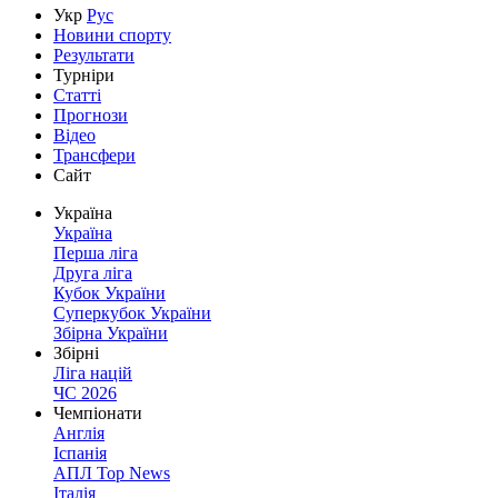
Укр
Рус
Новини спорту
Результати
Турніри
Статті
Прогнози
Відео
Трансфери
Сайт
Україна
Україна
Перша ліга
Друга ліга
Кубок України
Суперкубок України
Збірна України
Збірні
Ліга націй
ЧС 2026
Чемпіонати
Англія
Іспанія
АПЛ Top News
Італія