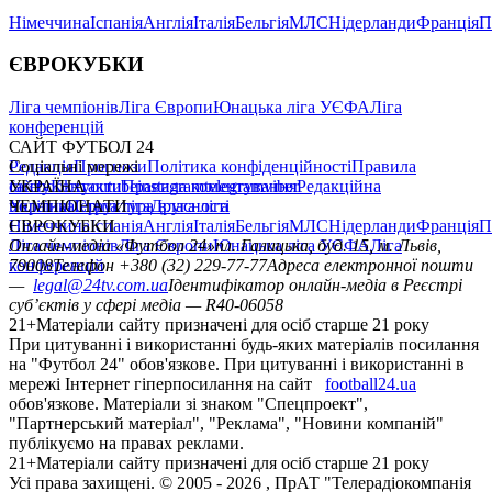
Німеччина
Іспанія
Англія
Італія
Бельгія
МЛС
Нідерланди
Франція
П
ЄВРОКУБКИ
Ліга чемпіонів
Ліга Європи
Юнацька ліга УЄФА
Ліга
конференцій
САЙТ ФУТБОЛ 24
Редакція
Соціальні мережі
Прогнози
Політика конфіденційності
Правила
сайту
facebook
УКРАЇНА
Контакти
x
youtube
Правила коментування
instagram
telegram
viber
Редакційна
політика
Україна
ЧЕМПІОНАТИ
Перша ліга
Структура власності
Друга ліга
Німеччина
ЄВРОКУБКИ
Іспанія
Англія
Італія
Бельгія
МЛС
Нідерланди
Франція
П
Ліга чемпіонів
Онлайн-медіа «Футбол 24»
Ліга Європи
Юнацька ліга УЄФА
пл. Галицька, буд. 15, м. Львів,
Ліга
конференцій
79008
Телефон +380 (32) 229-77-77
Адреса електронної пошти
—
legal@24tv.com.ua
Ідентифікатор онлайн-медіа в Реєстрі
суб’єктів у сфері медіа — R40-06058
21+
Матеріали сайту призначені для осіб старше 21 року
При цитуванні і використанні будь-яких матеріалів посилання
на "Футбол 24" обов'язкове. При цитуванні і використанні в
мережі Інтернет гіперпосилання на сайт
football24.ua
обов'язкове. Матеріали зі знаком "Спецпроект",
"Партнерський матеріал", "Реклама", "Новини компаній"
публікуємо на правах реклами.
21+
Матеріали сайту призначені для осіб старше 21 року
Усi права захищенi. © 2005 -
2026
, ПрАТ "Телерадіокомпанія