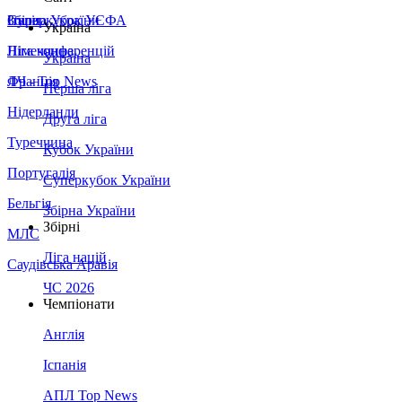
Збірна України
Італія
Суперкубок УЄФА
Україна
Німеччина
Ліга конференцій
Україна
Франція
ЛЧ - Top News
Перша ліга
Нідерланди
Друга ліга
Туреччина
Кубок України
Португалія
Суперкубок України
Бельгія
Збірна України
Збірні
МЛС
Ліга націй
Саудівська Аравія
ЧС 2026
Чемпіонати
Англія
Іспанія
АПЛ Top News