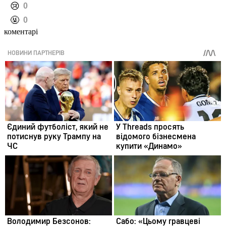
️😢
0
️🤬
0
коментарі