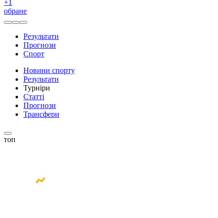
+
1
обране
Результати
Прогнози
Спорт
Новини спорту
Результати
Турніри
Статті
Прогнози
Трансфери
топ