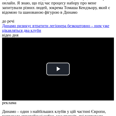
онлайн. Я знаю, що під час процесу набору про мене
запитували різних людей, зокрема Томаша Кендзьору, який є
відомою та шанованою фігурою в Динамо
до речі
Динамо ризикує втратити легіонера безкоштовно – ним уже
цікавляться два клуби
відео дня
Play
Video
реклама
Динамо – один з найбільших клубів у цій частині Європи,