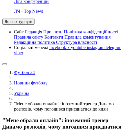
Ліга конференцій
ЛЧ - Top News
До всіх турнірів
Сайт
Редакція
Прогнози
Політика конфіденційності
Правила сайту
Контакти
Правила коментування
Редакційна політика
Структура власності
Соціальні мережі
facebook
x
youtube
instagram
telegram
viber
Футбол 24
Новини футболу
Україна
"Мене обрали онлайн": іноземний тренер Динамо
розповів, чому погодився приєднатися до киян
"Мене обрали онлайн": іноземний тренер
Динамо розповів, чому погодився приєднатися