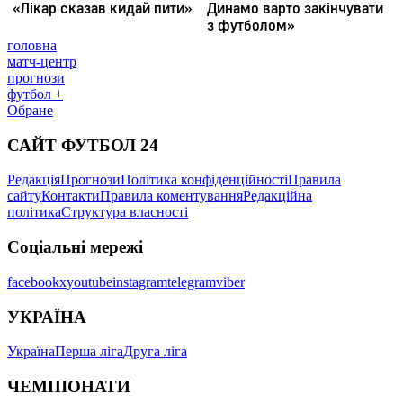
головна
матч-центр
прогнози
футбол +
Обране
САЙТ ФУТБОЛ 24
Редакція
Прогнози
Політика конфіденційності
Правила
сайту
Контакти
Правила коментування
Редакційна
політика
Структура власності
Соціальні мережі
facebook
x
youtube
instagram
telegram
viber
УКРАЇНА
Україна
Перша ліга
Друга ліга
ЧЕМПІОНАТИ