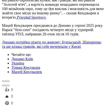
вигравало європейські кубки, має гравців, які вигравали
"Золотий м'яч", а вартість команди нещодавно перевищила
100 мільйонів євро, тому це був виклик і можливість для мене
знайти своє місце на іншому ринку", – сказав Кендзьорек в
інтерв'ю
Рrzeglad Sportowy.
Мацей Кендзьорек приєднався до Динамо у серпні 2025 року.
Наразі "біло-сині" посідають четверте місце у турнірній
таблиці УПЛ, набравши 26 очок після 16 турів.
Динамо потрібно різати по живому: Буяльський, Шапаренко
та ще кілька гравців, які себе вичерпали у Києві
Читайте ще
:
Динамо Київ
Україна
Томаш Кендзьора
Мацей Кендзьорек
️👍
0
️🔥
0
️😄
0