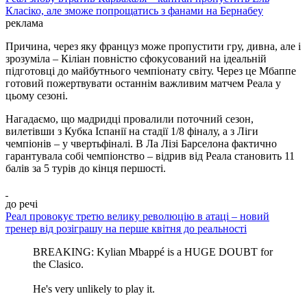
Класіко, але зможе попрощатись з фанами на Бернабеу
реклама
Причина, через яку француз може пропустити гру, дивна, але і
зрозуміла – Кіліан повністю сфокусований на ідеальній
підготовці до майбутнього чемпіонату світу. Через це Мбаппе
готовий пожертвувати останнім важливим матчем Реала у
цьому сезоні.
Нагадаємо, що мадридці провалили поточний сезон,
вилетівши з Кубка Іспанії на стадії 1/8 фіналу, а з Ліги
чемпіонів – у чвертьфіналі. В Ла Лізі Барселона фактично
гарантувала собі чемпіонство – відрив від Реала становить 11
балів за 5 турів до кінця першості.
до речі
Реал провокує третю велику революцію в атаці – новий
тренер від розіграшу на перше квітня до реальності
BREAKING: Kylian Mbappé is a HUGE DOUBT for
the Clasico.
He's very unlikely to play it.