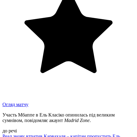
Огляд матчу
Участь Мбаппе в Ель Класіко опинилась під великим
сумнівом, повідомляє акаунт
Madrid Zone
.
до речі
Реал знову втратив Карвахаля – капітан пропустить Ель