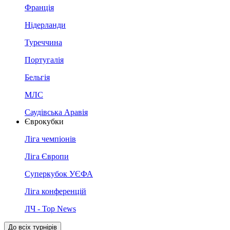
Франція
Нідерланди
Туреччина
Португалія
Бельгія
МЛС
Саудівська Аравія
Єврокубки
Ліга чемпіонів
Ліга Європи
Суперкубок УЄФА
Ліга конференцій
ЛЧ - Top News
До всіх турнірів