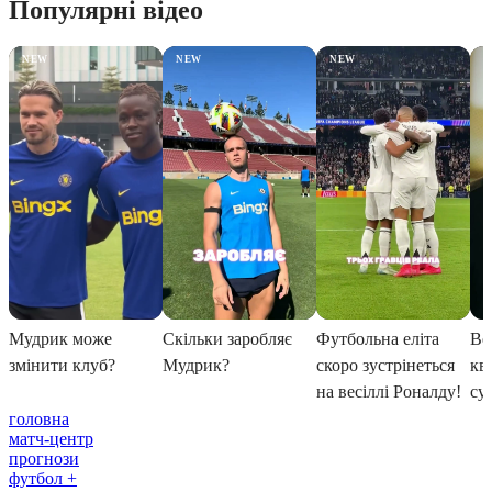
головна
матч-центр
прогнози
футбол +