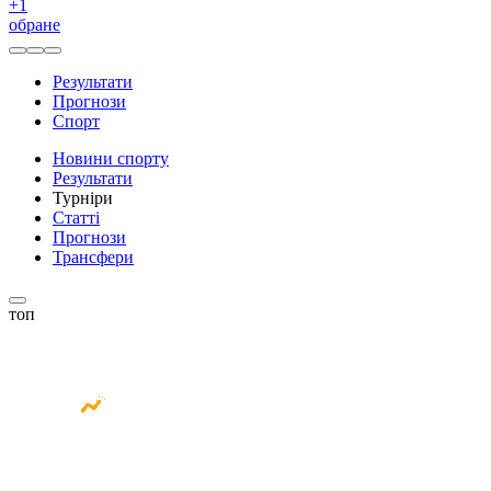
+
1
обране
Результати
Прогнози
Спорт
Новини спорту
Результати
Турніри
Статті
Прогнози
Трансфери
топ