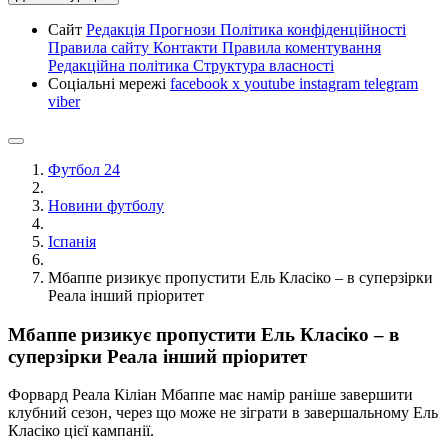
Сайт
Редакція
Прогнози
Політика конфіденційності
Правила сайту
Контакти
Правила коментування
Редакційна політика
Структура власності
Соціальні мережі
facebook
x
youtube
instagram
telegram
viber
Футбол 24
Новини футболу
Іспанія
Мбаппе ризикує пропустити Ель Класіко – в суперзірки
Реала інший пріоритет
Мбаппе ризикує пропустити Ель Класіко – в
суперзірки Реала інший пріоритет
Форвард Реала Кіліан Мбаппе має намір раніше завершити
клубний сезон, через що може не зіграти в завершальному Ель
Класіко цієї кампанії.