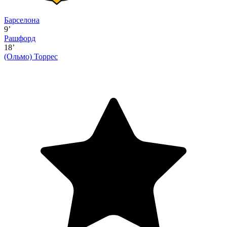
Барселона
9’
Рашфорд
18’
(Ольмо)
Торрес