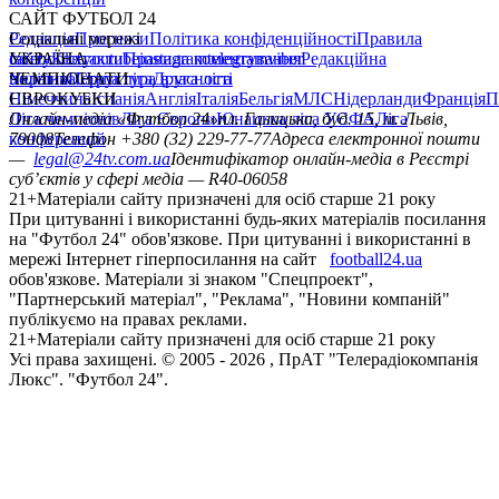
САЙТ ФУТБОЛ 24
Редакція
Соціальні мережі
Прогнози
Політика конфіденційності
Правила
сайту
facebook
УКРАЇНА
Контакти
x
youtube
Правила коментування
instagram
telegram
viber
Редакційна
політика
Україна
ЧЕМПІОНАТИ
Перша ліга
Структура власності
Друга ліга
Німеччина
ЄВРОКУБКИ
Іспанія
Англія
Італія
Бельгія
МЛС
Нідерланди
Франція
П
Ліга чемпіонів
Онлайн-медіа «Футбол 24»
Ліга Європи
Юнацька ліга УЄФА
пл. Галицька, буд. 15, м. Львів,
Ліга
конференцій
79008
Телефон +380 (32) 229-77-77
Адреса електронної пошти
—
legal@24tv.com.ua
Ідентифікатор онлайн-медіа в Реєстрі
суб’єктів у сфері медіа — R40-06058
21+
Матеріали сайту призначені для осіб старше 21 року
При цитуванні і використанні будь-яких матеріалів посилання
на "Футбол 24" обов'язкове. При цитуванні і використанні в
мережі Інтернет гіперпосилання на сайт
football24.ua
обов'язкове. Матеріали зі знаком "Спецпроект",
"Партнерський матеріал", "Реклама", "Новини компаній"
публікуємо на правах реклами.
21+
Матеріали сайту призначені для осіб старше 21 року
Усi права захищенi. © 2005 -
2026
, ПрАТ "Телерадіокомпанія
Люкс". "Футбол 24".