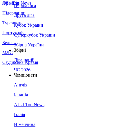
Франція
ЛЧ - Top News
Перша ліга
Нідерланди
Друга ліга
Туреччина
Кубок України
Португалія
Суперкубок України
Бельгія
Збірна України
Збірні
МЛС
Ліга націй
Саудівська Аравія
ЧС 2026
Чемпіонати
Англія
Іспанія
АПЛ Top News
Італія
Німеччина