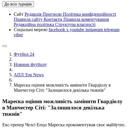
До всіх турнірів
Сайт
Редакція
Прогнози
Політика конфіденційності
Правила сайту
Контакти
Правила коментування
Редакційна політика
Структура власності
Соціальні мережі
facebook
x
youtube
instagram
telegram
viber
Футбол 24
Новини футболу
АПЛ Top News
Мареска оцінив можливість замінити Гвардіолу в
Манчестер Сіті: "Залишилося декілька тижнів"
Мареска оцінив можливість замінити Гвардіолу
в Манчестер Сіті: "Залишилося декілька
тижнів"
Екс-тренер Челсі Енцо Мареска прокоментував своє майбутнє.