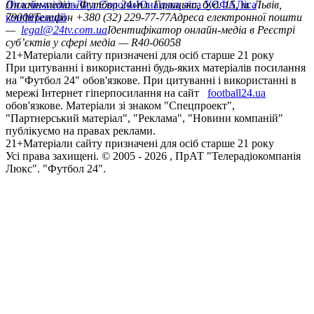
Ліга чемпіонів
Онлайн-медіа «Футбол 24»
Ліга Європи
Юнацька ліга УЄФА
пл. Галицька, буд. 15, м. Львів,
Ліга
конференцій
79008
Телефон +380 (32) 229-77-77
Адреса електронної пошти
—
legal@24tv.com.ua
Ідентифікатор онлайн-медіа в Реєстрі
суб’єктів у сфері медіа — R40-06058
21+
Матеріали сайту призначені для осіб старше 21 року
При цитуванні і використанні будь-яких матеріалів посилання
на "Футбол 24" обов'язкове. При цитуванні і використанні в
мережі Інтернет гіперпосилання на сайт
football24.ua
обов'язкове. Матеріали зі знаком "Спецпроект",
"Партнерський матеріал", "Реклама", "Новини компаній"
публікуємо на правах реклами.
21+
Матеріали сайту призначені для осіб старше 21 року
Усi права захищенi. © 2005 -
2026
, ПрАТ "Телерадіокомпанія
Люкс". "Футбол 24".