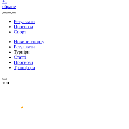
+
1
обране
Результати
Прогнози
Спорт
Новини спорту
Результати
Турніри
Статті
Прогнози
Трансфери
топ