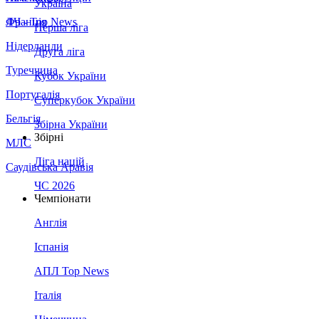
Україна
Франція
ЛЧ - Top News
Перша ліга
Нідерланди
Друга ліга
Туреччина
Кубок України
Португалія
Суперкубок України
Бельгія
Збірна України
Збірні
МЛС
Ліга націй
Саудівська Аравія
ЧС 2026
Чемпіонати
Англія
Іспанія
АПЛ Top News
Італія