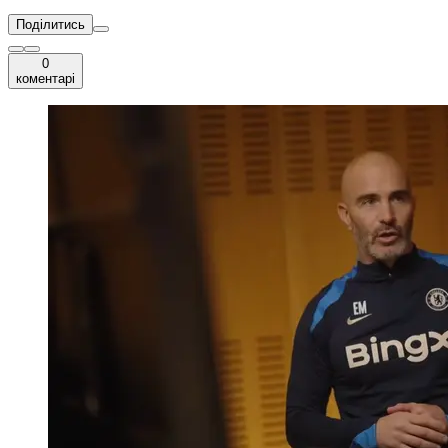
Поділитись
0
коментарі