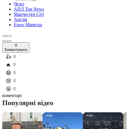
Челсі
АПЛ Top News
Манчестер Сіті
Англія
Енцо Мареска
0
Коментувати
️👍
0
️🔥
0
️😄
0
️😢
0
️🤬
0
коментарі