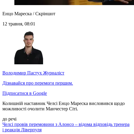
Енцо Мареска / Скріншот
12 травня, 08:01
Володимир Пастух
Журналіст
Дізнавайся про перемоги першим.
Підписатися в Google
Колишній наставник Челсі Енцо Мареска висловився щодо
можливості очолити Манчестер Сіті.
до речі
Челсі провів перемовини з Алонсо – відома відповідь тренера
і реакція Ліверпуля