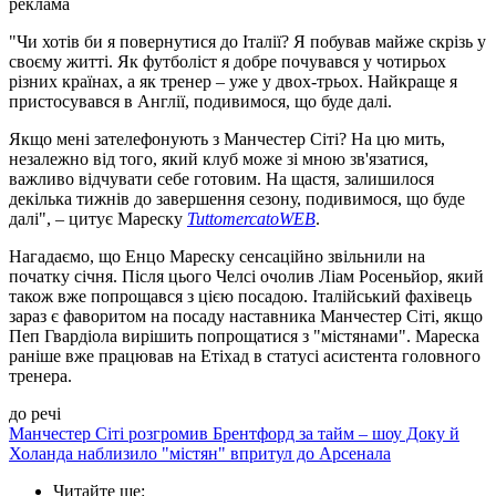
реклама
"Чи хотів би я повернутися до Італії? Я побував майже скрізь у
своєму житті. Як футболіст я добре почувався у чотирьох
різних країнах, а як тренер – уже у двох-трьох. Найкраще я
пристосувався в Англії, подивимося, що буде далі.
Якщо мені зателефонують з Манчестер Сіті? На цю мить,
незалежно від того, який клуб може зі мною зв'язатися,
важливо відчувати себе готовим. На щастя, залишилося
декілька тижнів до завершення сезону, подивимося, що буде
далі", – цитує Мареску
TuttomercatoWEB
.
Нагадаємо, що Енцо Мареску сенсаційно звільнили на
початку січня. Після цього Челсі очолив Ліам Росеньйор, який
також вже попрощався з цією посадою. Італійський фахівець
зараз є фаворитом на посаду наставника Манчестер Сіті, якщо
Пеп Гвардіола вирішить попрощатися з "містянами". Мареска
раніше вже працював на Етіхад в статусі асистента головного
тренера.
до речі
Манчестер Сіті розгромив Брентфорд за тайм – шоу Доку й
Холанда наблизило "містян" впритул до Арсенала
Читайте ще
: