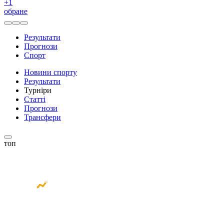
+
1
обране
Результати
Прогнози
Спорт
Новини спорту
Результати
Турніри
Статті
Прогнози
Трансфери
топ