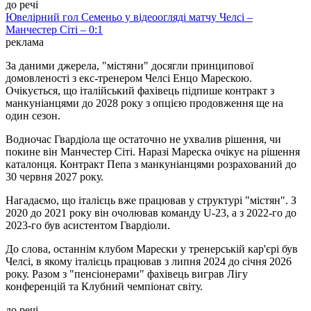
до речі
Ювелірний гол Семеньо у відеоогляді матчу Челсі –
Манчестер Сіті – 0:1
реклама
За даними джерела, "містяни" досягли принципової
домовленості з екс-тренером Челсі Енцо Марескою.
Очікується, що італійський фахівець підпише контракт з
манкуніанцями до 2028 року з опцією продовження ще на
один сезон.
Водночас Гвардіола ще остаточно не ухвалив рішення, чи
покине він Манчестер Сіті. Наразі Мареска очікує на рішення
каталонця. Контракт Пепа з манкуніанцями розрахований до
30 червня 2027 року.
Нагадаємо, що італієць вже працював у структурі "містян". З
2020 до 2021 року він очолював команду U-23, а з 2022-го до
2023-го був асистентом Гвардіоли.
До слова, останнім клубом Марески у тренерській кар'єрі був
Челсі, в якому італієць працював з липня 2024 до січня 2026
року. Разом з "пенсіонерами" фахівець виграв Лігу
конференцій та Клубний чемпіонат світу.
до речі