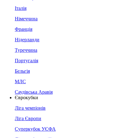
Італія
Німеччина
Франція
Нідерланди
Туреччина
Португалія
Бельгія
МЛС
Саудівська Аравія
Єврокубки
Ліга чемпіонів
Ліга Європи
Суперкубок УЄФА