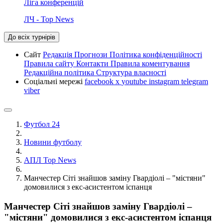
Ліга конференцій
ЛЧ - Top News
До всіх турнірів
Сайт
Редакція
Прогнози
Політика конфіденційності
Правила сайту
Контакти
Правила коментування
Редакційна політика
Структура власності
Соціальні мережі
facebook
x
youtube
instagram
telegram
viber
Футбол 24
Новини футболу
АПЛ Top News
Манчестер Сіті знайшов заміну Гвардіолі – "містяни"
домовилися з екс-асистентом іспанця
Манчестер Сіті знайшов заміну Гвардіолі –
"містяни" домовилися з екс-асистентом іспанця