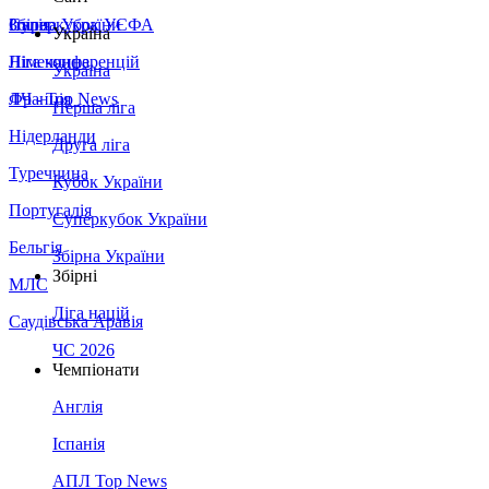
Збірна України
Італія
Суперкубок УЄФА
Україна
Німеччина
Ліга конференцій
Україна
Франція
ЛЧ - Top News
Перша ліга
Нідерланди
Друга ліга
Туреччина
Кубок України
Португалія
Суперкубок України
Бельгія
Збірна України
Збірні
МЛС
Ліга націй
Саудівська Аравія
ЧС 2026
Чемпіонати
Англія
Іспанія
АПЛ Top News