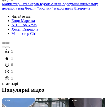
Манчестер Сіті виграв Кубок Англії, здобувши мінімальну
перемогу над Челсі – "містяни" наздогнали Ліверпуль
Читайте ще
:
Енцо Мареска
АПЛ Top News
Хосеп Гвардіола
Манчестер Сіті
️👍
1
️🔥
1
️😄
0
️😢
1
️🤬
1
коментарі