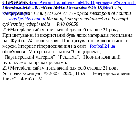
Німеччина
ЄВРОКУБКИ
Іспанія
Англія
Італія
Бельгія
МЛС
Нідерланди
Франція
П
Ліга чемпіонів
Онлайн-медіа «Футбол 24»
Ліга Європи
Юнацька ліга УЄФА
пл. Галицька, буд. 15, м. Львів,
Ліга
конференцій
79008
Телефон +380 (32) 229-77-77
Адреса електронної пошти
—
legal@24tv.com.ua
Ідентифікатор онлайн-медіа в Реєстрі
суб’єктів у сфері медіа — R40-06058
21+
Матеріали сайту призначені для осіб старше 21 року
При цитуванні і використанні будь-яких матеріалів посилання
на "Футбол 24" обов'язкове. При цитуванні і використанні в
мережі Інтернет гіперпосилання на сайт
football24.ua
обов'язкове. Матеріали зі знаком "Спецпроект",
"Партнерський матеріал", "Реклама", "Новини компаній"
публікуємо на правах реклами.
21+
Матеріали сайту призначені для осіб старше 21 року
Усi права захищенi. © 2005 -
2026
, ПрАТ "Телерадіокомпанія
Люкс". "Футбол 24".