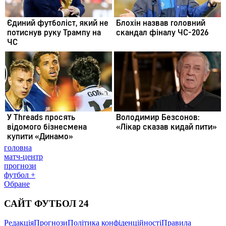
головна
матч-центр
прогнози
футбол +
Обране
САЙТ ФУТБОЛ 24
Редакція
Прогнози
Політика конфіденційності
Правила