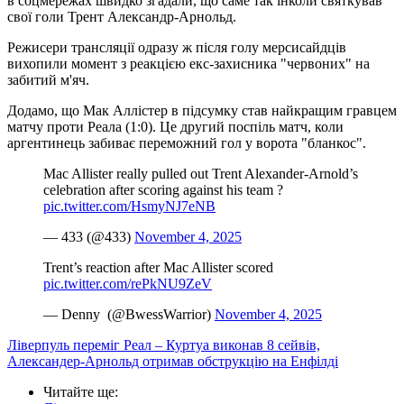
в соцмережах швидко згадали, що саме так інколи святкував
свої голи Трент Александр-Арнольд.
Режисери трансляції одразу ж після голу мерсисайдців
вихопили момент з реакцією екс-захисника "червоних" на
забитий м'яч.
Додамо, що Мак Аллістер в підсумку став найкращим гравцем
матчу проти Реала (1:0). Це другий поспіль матч, коли
аргентинець забиває переможний гол у ворота "бланкос".
Mac Allister really pulled out Trent Alexander-Arnold’s
celebration after scoring against his team ?
pic.twitter.com/HsmyNJ7eNB
— 433 (@433)
November 4, 2025
Trent’s reaction after Mac Allister scored
pic.twitter.com/rePkNU9ZeV
— Denny ️️ (@BwessWarrior)
November 4, 2025
Ліверпуль переміг Реал – Куртуа виконав 8 сейвів,
Александер-Арнольд отримав обструкцію на Енфілді
Читайте ще
: