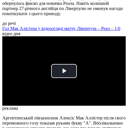
обернулось фіаско для новачка Реала. Навіть колишній
партнер 27-річного англійця по Ліверпулю не оминув нагоди
покепкувати з цього приводу.
до речі
Гол Мак Алістера у відеоогляді матчу Ліверпуль – Реал – 1:0
відео дня
Play
Video
реклама
Аргентинський півзахисник Алексіс Мак Аллістер після свого
переможного голу показав руками букву "A". Вболівальники