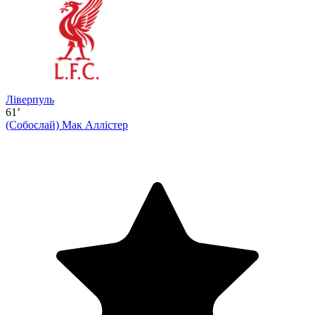
Ліверпуль
61’
(Собослай)
Мак Аллістер