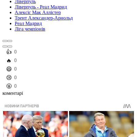
Ліверпуль
Ліверпуль - Реал Мадрид
Алексіс Мак Аллістер
Трент Александер-Арнольд
Реал Мадрид
Ліга чемпіонів
️👍
0
️🔥
0
️😄
0
️😢
0
️🤬
0
коментарі