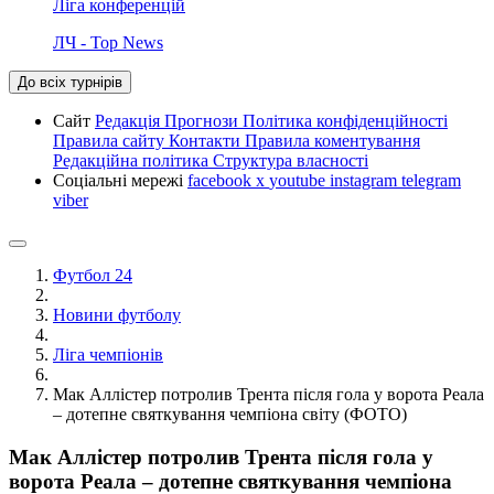
Ліга конференцій
ЛЧ - Top News
До всіх турнірів
Сайт
Редакція
Прогнози
Політика конфіденційності
Правила сайту
Контакти
Правила коментування
Редакційна політика
Структура власності
Соціальні мережі
facebook
x
youtube
instagram
telegram
viber
Футбол 24
Новини футболу
Ліга чемпіонів
Мак Аллістер потролив Трента після гола у ворота Реала
– дотепне святкування чемпіона світу (ФОТО)
Мак Аллістер потролив Трента після гола у
ворота Реала – дотепне святкування чемпіона