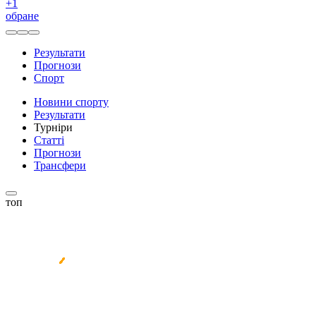
+
1
обране
Результати
Прогнози
Спорт
Новини спорту
Результати
Турніри
Статті
Прогнози
Трансфери
топ