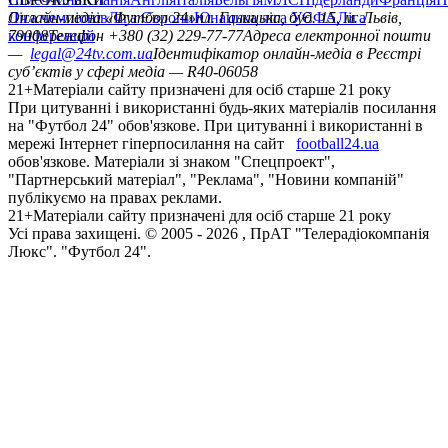
Ліга чемпіонів
Онлайн-медіа «Футбол 24»
Ліга Європи
Юнацька ліга УЄФА
пл. Галицька, буд. 15, м. Львів,
Ліга
конференцій
79008
Телефон +380 (32) 229-77-77
Адреса електронної пошти
—
legal@24tv.com.ua
Ідентифікатор онлайн-медіа в Реєстрі
суб’єктів у сфері медіа — R40-06058
21+
Матеріали сайту призначені для осіб старше 21 року
При цитуванні і використанні будь-яких матеріалів посилання
на "Футбол 24" обов'язкове. При цитуванні і використанні в
мережі Інтернет гіперпосилання на сайт
football24.ua
обов'язкове. Матеріали зі знаком "Спецпроект",
"Партнерський матеріал", "Реклама", "Новини компаній"
публікуємо на правах реклами.
21+
Матеріали сайту призначені для осіб старше 21 року
Усi права захищенi. © 2005 -
2026
, ПрАТ "Телерадіокомпанія
Люкс". "Футбол 24".