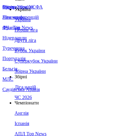
Збірна України
Італія
Суперкубок УЄФА
Україна
Німеччина
Ліга конференцій
Україна
Франція
ЛЧ - Top News
Перша ліга
Нідерланди
Друга ліга
Туреччина
Кубок України
Португалія
Суперкубок України
Бельгія
Збірна України
Збірні
МЛС
Ліга націй
Саудівська Аравія
ЧС 2026
Чемпіонати
Англія
Іспанія
АПЛ Top News