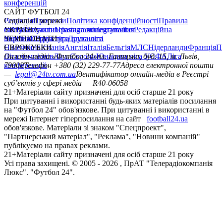
конференцій
САЙТ ФУТБОЛ 24
Редакція
Соціальні мережі
Прогнози
Політика конфіденційності
Правила
сайту
facebook
УКРАЇНА
Контакти
x
youtube
Правила коментування
instagram
telegram
viber
Редакційна
політика
Україна
ЧЕМПІОНАТИ
Перша ліга
Структура власності
Друга ліга
Німеччина
ЄВРОКУБКИ
Іспанія
Англія
Італія
Бельгія
МЛС
Нідерланди
Франція
П
Ліга чемпіонів
Онлайн-медіа «Футбол 24»
Ліга Європи
Юнацька ліга УЄФА
пл. Галицька, буд. 15, м. Львів,
Ліга
конференцій
79008
Телефон +380 (32) 229-77-77
Адреса електронної пошти
—
legal@24tv.com.ua
Ідентифікатор онлайн-медіа в Реєстрі
суб’єктів у сфері медіа — R40-06058
21+
Матеріали сайту призначені для осіб старше 21 року
При цитуванні і використанні будь-яких матеріалів посилання
на "Футбол 24" обов'язкове. При цитуванні і використанні в
мережі Інтернет гіперпосилання на сайт
football24.ua
обов'язкове. Матеріали зі знаком "Спецпроект",
"Партнерський матеріал", "Реклама", "Новини компаній"
публікуємо на правах реклами.
21+
Матеріали сайту призначені для осіб старше 21 року
Усi права захищенi. © 2005 -
2026
, ПрАТ "Телерадіокомпанія
Люкс". "Футбол 24".