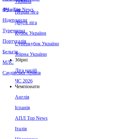
Україна
Франція
ЛЧ - Top News
Перша ліга
Нідерланди
Друга ліга
Туреччина
Кубок України
Португалія
Суперкубок України
Бельгія
Збірна України
Збірні
МЛС
Ліга націй
Саудівська Аравія
ЧС 2026
Чемпіонати
Англія
Іспанія
АПЛ Top News
Італія