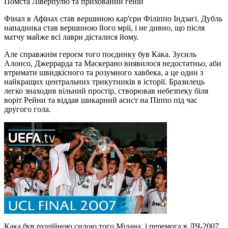
Помста Ліверпулю та прихований геній
Фінал в Афінах став вершиною кар'єри Філіппо Індзагі. Дубль
нападника став вершиною його мрії, і не дивно, що після
матчу майже всі лаври дісталися йому.
Але справжнім героєм того поєдинку був Кака. Зусиль
Алонсо, Джеррарда та Маскерано виявилося недостатньо, аби
втримати швидкісного та розумного хавбека, а це один з
найкращих центральних трикутників в історії. Бразилець
легко знаходив вільний простір, створював небезпеку біля
воріт Рейни та віддав шикарний асист на Піппо під час
другого гола.
Кака був рушійною силою того Мілана, і перемога в ЛЧ-2007