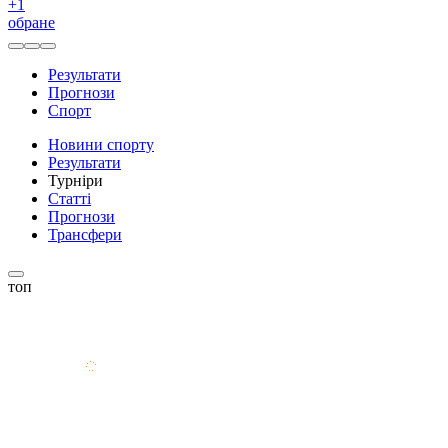
+
1
обране
Результати
Прогнози
Спорт
Новини спорту
Результати
Турніри
Статті
Прогнози
Трансфери
топ