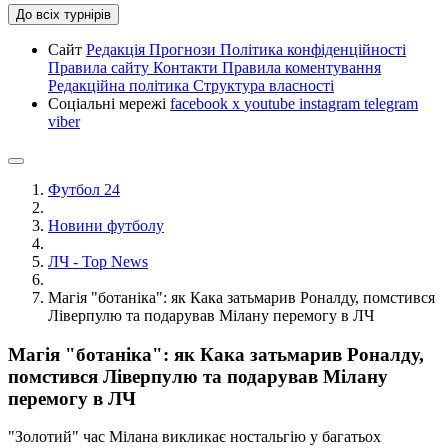
До всіх турнірів
Сайт
Редакція
Прогнози
Політика конфіденційності
Правила сайту
Контакти
Правила коментування
Редакційна політика
Структура власності
Соціальні мережі
facebook
x
youtube
instagram
telegram
viber
Футбол 24
Новини футболу
ЛЧ - Top News
Магія "ботаніка": як Кака затьмарив Роналду, помстився
Ліверпулю та подарував Мілану перемогу в ЛЧ
Магія "ботаніка": як Кака затьмарив Роналду,
помстився Ліверпулю та подарував Мілану
перемогу в ЛЧ
"Золотий" час Мілана викликає ностальгію у багатьох