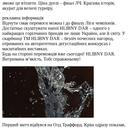
зможе це втілити. Ціна дуелі – фінал ЛЧ. Красива історія,
акурат для величі турніру.
рекламна інформація
Відчути смак перемоги можна і до фіналу Ліги чемпіонів.
Достатньо скуштувати напої HLIBNY DAR – одного з
найкращих горілчаних брендів не лише України, але й світу. У
скарбниці ТМ HLIBNY DAR – безліч почесних нагород,
отриманих на авторитетних дегустаційних конкурсах і
масштабних виставках.
Будь на стороні переможців вже сьогодні! HLIBNY DAR.
Витримана мʼякість. Тобі справжньому!
Перший матч відбувся на Олд Траффорд. Кріш одразу показав,