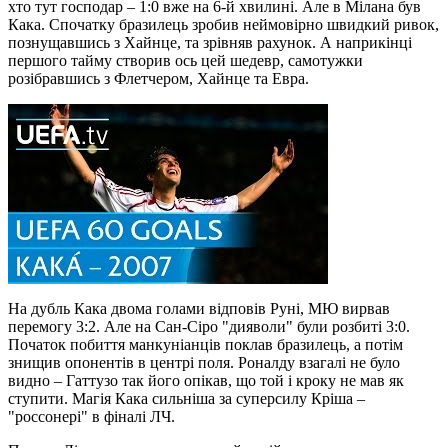
хто тут господар – 1:0 вже на 6-й хвилині. Але в Мілана був
Кака. Спочатку бразилець зробив неймовірно швидкий ривок,
познущавшись з Хайнце, та зрівняв рахунок. А наприкінці
першого тайму створив ось цей шедевр, самотужки
розібравшись з Флетчером, Хайнце та Евра.
На дубль Кака двома голами відповів Руні, МЮ вирвав
перемогу 3:2. Але на Сан-Сіро "дияволи" були розбиті 3:0.
Початок побиття манкуніанців поклав бразилець, а потім
знищив опонентів в центрі поля. Роналду взагалі не було
видно – Гаттузо так його опікав, що той і кроку не мав як
ступити. Магія Кака сильніша за суперсилу Кріша –
"россонері" в фіналі ЛЧ.