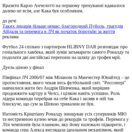
Вразити Карло Анчелотті на першому тренуванні вдавалося
далеко не всім, але Кака був особливим.
до речі
Таких лицарів більше немає: благородний Пуйоль, трагедія
Абідаля та перемога в ЛЧ як початок боротьби за життя
реклама
Футбол 24 спільно з партнером HLIBNY DAR розповідає про
геніального хавбека, який зумів затьмарити самого Роналду та
подолати дві англійські перепони на шляху до трофея мрії.
Дуель ціною у фінал
Півфінал ЛЧ 2006/07 між Міланом та Манчестер Юнайтед – це
протистояння, якого чекав весь футбольний світ. "Россонері"
навчилися жити без Андрія Шевченка, який вирішив
продовжити кар'єру в Челсі, і цілком навіть успішно. Роль
лідера команди перебрав на себе Кака і засяяв в ній так
блискуче, що сум за Шевою тривалим не був.
Натомість Кріштіану Роналду знищував усіх суперників МЮ
та нестримною кулею мчав до рекордів та трофеїв. Перемога у
Лізі чемпіонів була планкою, яку йому належало підкорити, і
команда сера Алекса виглядала ідеальним механізмом, який