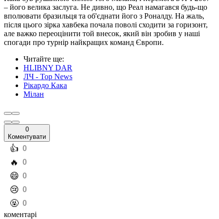
– його велика заслуга. Не дивно, що Реал намагався будь-що
вполювати бразильця та об'єднати його з Роналду. На жаль,
після цього зірка хавбека почала поволі сходити за горизонт,
але важко переоцінити той внесок, який він зробив у наші
спогади про турнір найкращих команд Європи.
Читайте ще
:
HLIBNY DAR
ЛЧ - Top News
Рікардо Кака
Мілан
0
Коментувати
️👍
0
️🔥
0
️😄
0
️😢
0
️🤬
0
коментарі