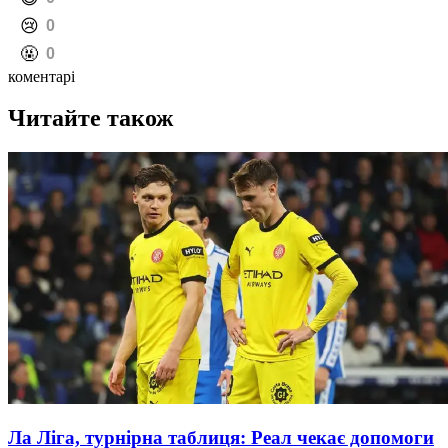
️😢
0
️🤬
0
коментарі
Читайте також
Ла Ліга, турнірна таблиця: Реал чекає допомоги