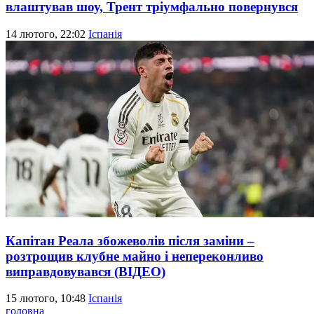
влаштував шоу, Трент тріумфально повернувся
14 лютого, 22:02
Іспанія
Капітан Реала збожеволів після заміни –
розтрощив клубне майно і непереконливо
виправдовувався (ВІДЕО)
15 лютого, 10:48
Іспанія
головна