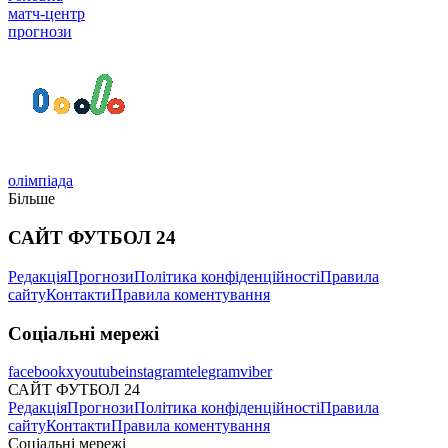
матч-центр
прогнози
олімпіада
Більше
САЙТ ФУТБОЛ 24
Редакція
Прогнози
Політика конфіденційності
Правила
сайту
Контакти
Правила коментування
Соціальні мережі
facebook
x
youtube
instagram
telegram
viber
САЙТ ФУТБОЛ 24
Редакція
Прогнози
Політика конфіденційності
Правила
сайту
Контакти
Правила коментування
Соціальні мережі