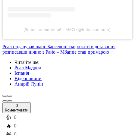
Допис, поширений TEMO (@futbolcontemo)
Реал подарував шанс Барселоні скоротити відставання,
розписавши нічию з Райо – Мбаппе став примарою
Читайте ще
:
Реал Мадрид
Іспанія
Відеоновини
Андрій Лунін
0
Коментувати
️👍
0
️🔥
0
️😄
0