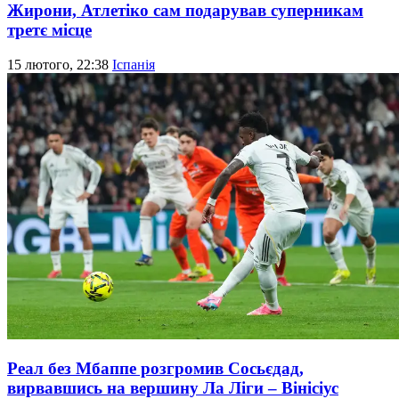
Жирони, Атлетіко сам подарував суперникам
третє місце
15 лютого, 22:38
Іспанія
Реал без Мбаппе розгромив Сосьєдад,
вирвавшись на вершину Ла Ліги – Вінісіус