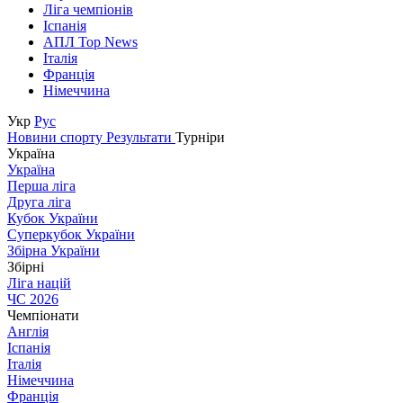
Ліга чемпіонів
Іспанія
АПЛ Top News
Італія
Франція
Німеччина
Укр
Рус
Новини спорту
Результати
Турніри
Україна
Україна
Перша ліга
Друга ліга
Кубок України
Суперкубок України
Збірна України
Збірні
Ліга націй
ЧС 2026
Чемпіонати
Англія
Іспанія
Італія
Німеччина
Франція