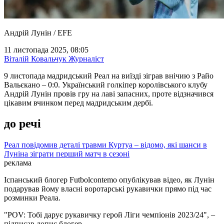
Андрій Лунін / EFE
11 листопада 2025, 08:05
Віталій Ковальчук
Журналіст
9 листопада мадридський Реал на виїзді зіграв внічию з Райо
Вальєкано – 0:0. Український голкіпер королівського клубу
Андрій Лунін провів гру на лаві запасних, проте відзначився
цікавим вчинком перед мадридським дербі.
до речі
Реал повідомив деталі травми Куртуа – відомо, які шанси в
Луніна зіграти перший матч в сезоні
реклама
Іспанський блогер Futbolcontemo опублікував відео, як Лунін
подарував йому власні воротарські рукавички прямо під час
розминки Реала.
"POV: Тобі дарує рукавичку герой Ліги чемпіонів 2023/24", –
підписав допис блогер.