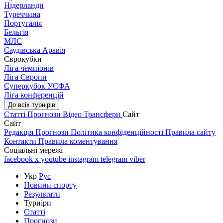
Нідерланди
Туреччина
Португалія
Бельгія
МЛС
Саудівська Аравія
Єврокубки
Ліга чемпіонів
Ліга Європи
Суперкубок УЄФА
Ліга конференцій
До всіх турнірів
Статті
Прогнози
Відео
Трансфери
Сайт
Сайт
Редакція
Прогнози
Політика конфіденційності
Правила сайту
Контакти
Правила коментування
Соціальні мережі
facebook
x
youtube
instagram
telegram
viber
Укр
Рус
Новини спорту
Результати
Турніри
Статті
Прогнози