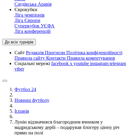
Саудівська Аравія
Єврокубки
Ліга чемпіонів
Ліга Європи
Суперкубок УЄФА
Ліга конференцій
До всіх турнірів
Сайт
Редакція
Прогнози
Політика конфіденційності
Правила сайту
Контакти
Правила коментування
Соціальні мережі
facebook
x
youtube
instagram
telegram
viber
Футбол 24
Новини футболу
Іспанія
Лунін відзначився благородним вчинком у
мадридському дербі – подарував блогеру цінну річ
прямо на полі