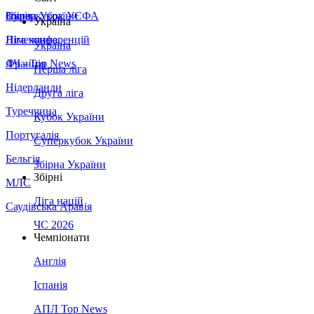
Збірна України
Італія
Суперкубок УЄФА
Україна
Німеччина
Ліга конференцій
Україна
Франція
ЛЧ - Top News
Перша ліга
Нідерланди
Друга ліга
Туреччина
Кубок України
Португалія
Суперкубок України
Бельгія
Збірна України
Збірні
МЛС
Ліга націй
Саудівська Аравія
ЧС 2026
Чемпіонати
Англія
Іспанія
АПЛ Top News