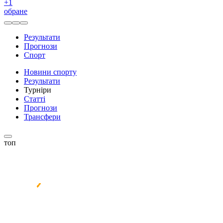
+
1
обране
Результати
Прогнози
Спорт
Новини спорту
Результати
Турніри
Статті
Прогнози
Трансфери
топ