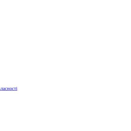
ласності