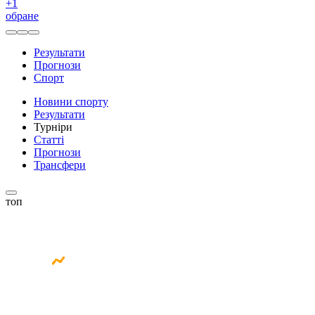
+
1
обране
Результати
Прогнози
Спорт
Новини спорту
Результати
Турніри
Статті
Прогнози
Трансфери
топ