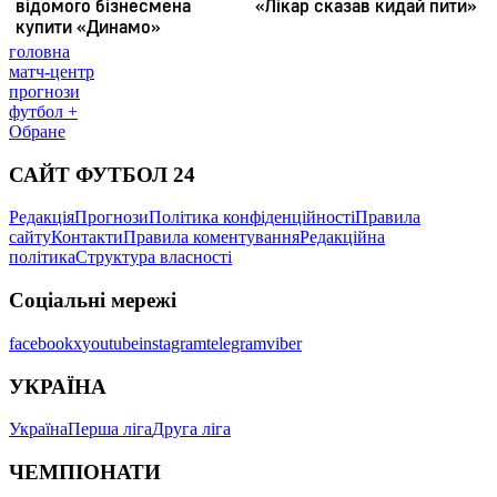
головна
матч-центр
прогнози
футбол +
Обране
САЙТ ФУТБОЛ 24
Редакція
Прогнози
Політика конфіденційності
Правила
сайту
Контакти
Правила коментування
Редакційна
політика
Структура власності
Соціальні мережі
facebook
x
youtube
instagram
telegram
viber
УКРАЇНА
Україна
Перша ліга
Друга ліга
ЧЕМПІОНАТИ