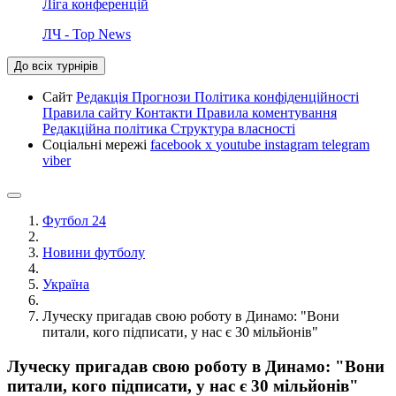
Ліга конференцій
ЛЧ - Top News
До всіх турнірів
Сайт
Редакція
Прогнози
Політика конфіденційності
Правила сайту
Контакти
Правила коментування
Редакційна політика
Структура власності
Соціальні мережі
facebook
x
youtube
instagram
telegram
viber
Футбол 24
Новини футболу
Україна
Луческу пригадав свою роботу в Динамо: "Вони
питали, кого підписати, у нас є 30 мільйонів"
Луческу пригадав свою роботу в Динамо: "Вони
питали, кого підписати, у нас є 30 мільйонів"