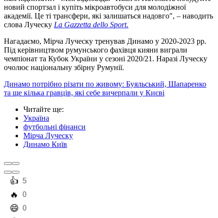
новий спортзал і купіть мікроавтобуси для молодіжної
академії. Це ті трансфери, які залишаться надовго", – наводить
слова Луческу
La Gazzetta dello Sport.
Нагадаємо, Мірча Луческу тренував Динамо у 2020-2023 рр.
Під керівництвом румунського фахівця кияни виграли
чемпіонат та Кубок України у сезоні 2020/21. Наразі Луческу
очолює національну збірну Румунії.
Динамо потрібно різати по живому: Буяльський, Шапаренко
та ще кілька гравців, які себе вичерпали у Києві
Читайте ще
:
Україна
футбольні фінанси
Мірча Луческу
Динамо Київ
️👍
5
️🔥
0
️😄
0