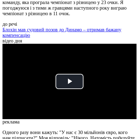
команду, яка програла чемпіонат з різницею у 23 очки. Я
погоджуюся і з тими ж гравцями наступного року виграю
чемпіонат з різницею в 11 очок.
до речі
Блохін мав судовий позов до Динамо – отримав бажану
компенсацію
відео дня
Play
Video
реклама
Одного разу вони кажуть: "У нас є 30 мільйонів євро, кого
нам підписати?" Моя відповідь: "Нікого. Натомість побудуйте