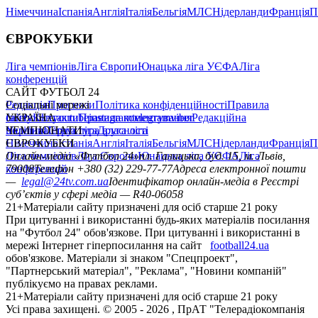
Німеччина
Іспанія
Англія
Італія
Бельгія
МЛС
Нідерланди
Франція
П
ЄВРОКУБКИ
Ліга чемпіонів
Ліга Європи
Юнацька ліга УЄФА
Ліга
конференцій
САЙТ ФУТБОЛ 24
Редакція
Соціальні мережі
Прогнози
Політика конфіденційності
Правила
сайту
facebook
УКРАЇНА
Контакти
x
youtube
Правила коментування
instagram
telegram
viber
Редакційна
політика
Україна
ЧЕМПІОНАТИ
Перша ліга
Структура власності
Друга ліга
Німеччина
ЄВРОКУБКИ
Іспанія
Англія
Італія
Бельгія
МЛС
Нідерланди
Франція
П
Ліга чемпіонів
Онлайн-медіа «Футбол 24»
Ліга Європи
Юнацька ліга УЄФА
пл. Галицька, буд. 15, м. Львів,
Ліга
конференцій
79008
Телефон +380 (32) 229-77-77
Адреса електронної пошти
—
legal@24tv.com.ua
Ідентифікатор онлайн-медіа в Реєстрі
суб’єктів у сфері медіа — R40-06058
21+
Матеріали сайту призначені для осіб старше 21 року
При цитуванні і використанні будь-яких матеріалів посилання
на "Футбол 24" обов'язкове. При цитуванні і використанні в
мережі Інтернет гіперпосилання на сайт
football24.ua
обов'язкове. Матеріали зі знаком "Спецпроект",
"Партнерський матеріал", "Реклама", "Новини компаній"
публікуємо на правах реклами.
21+
Матеріали сайту призначені для осіб старше 21 року
Усi права захищенi. © 2005 -
2026
, ПрАТ "Телерадіокомпанія