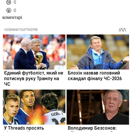
️😢
0
️🤬
0
коментарі