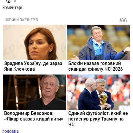
️🤬
0
коментарі
головна