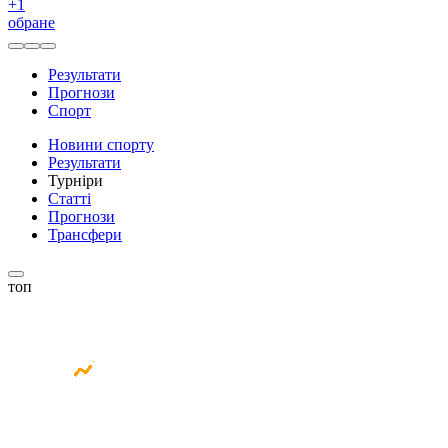
+
1
обране
Результати
Прогнози
Спорт
Новини спорту
Результати
Турніри
Статті
Прогнози
Трансфери
топ