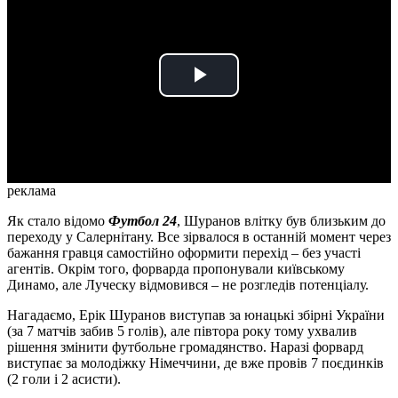
Play
Video
реклама
Як стало відомо
Футбол 24
, Шуранов влітку був близьким до
переходу у Салернітану. Все зірвалося в останній момент через
бажання гравця самостійно оформити перехід – без участі
агентів. Окрім того, форварда пропонували київському
Динамо, але Луческу відмовився – не розгледів потенціалу.
Нагадаємо, Ерік Шуранов виступав за юнацькі збірні України
(за 7 матчів забив 5 голів), але півтора року тому ухвалив
рішення змінити футбольне громадянство. Наразі форвард
виступає за молодіжку Німеччини, де вже провів 7 поєдинків
(2 голи і 2 асисти).