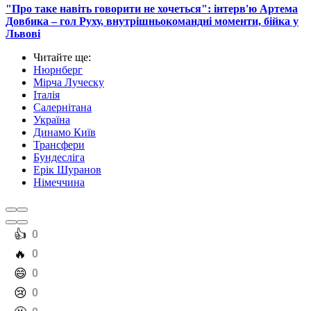
"Про таке навіть говорити не хочеться": інтерв'ю Артема
Довбика – гол Руху, внутрішньокомандні моменти, бійка у
Львові
Читайте ще
:
Нюрнберг
Мірча Луческу
Італія
Салернітана
Україна
Динамо Київ
Трансфери
Бундесліга
Ерік Шуранов
Німеччина
️👍
0
️🔥
0
️😄
0
️😢
0