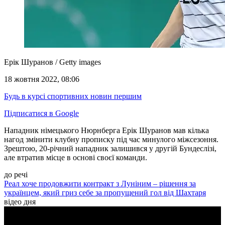
Ерік Шуранов / Getty images
18 жовтня 2022, 08:06
Будь в курсі спортивних новин першим
Підписатися в Google
Нападник німецького Нюрнберга Ерік Шуранов мав кілька
нагод змінити клубну прописку під час минулого міжсезоння.
Зрештою, 20-річний нападник залишився у другій Бундеслізі,
але втратив місце в основі своєї команди.
до речі
Реал хоче продовжити контракт з Луніним – рішення за
українцем, який гриз себе за пропущений гол від Шахтаря
відео дня