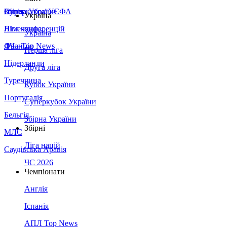
Збірна України
Італія
Суперкубок УЄФА
Україна
Німеччина
Ліга конференцій
Україна
Франція
ЛЧ - Top News
Перша ліга
Нідерланди
Друга ліга
Туреччина
Кубок України
Португалія
Суперкубок України
Бельгія
Збірна України
Збірні
МЛС
Ліга націй
Саудівська Аравія
ЧС 2026
Чемпіонати
Англія
Іспанія
АПЛ Top News