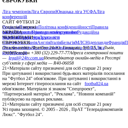
ЄВРОКУБКИ
Ліга чемпіонів
Ліга Європи
Юнацька ліга УЄФА
Ліга
конференцій
САЙТ ФУТБОЛ 24
Редакція
Соціальні мережі
Прогнози
Політика конфіденційності
Правила
сайту
facebook
УКРАЇНА
Контакти
x
youtube
Правила коментування
instagram
telegram
viber
Редакційна
політика
Україна
ЧЕМПІОНАТИ
Перша ліга
Структура власності
Друга ліга
Німеччина
ЄВРОКУБКИ
Іспанія
Англія
Італія
Бельгія
МЛС
Нідерланди
Франція
П
Ліга чемпіонів
Онлайн-медіа «Футбол 24»
Ліга Європи
Юнацька ліга УЄФА
пл. Галицька, буд. 15, м. Львів,
Ліга
конференцій
79008
Телефон +380 (32) 229-77-77
Адреса електронної пошти
—
legal@24tv.com.ua
Ідентифікатор онлайн-медіа в Реєстрі
суб’єктів у сфері медіа — R40-06058
21+
Матеріали сайту призначені для осіб старше 21 року
При цитуванні і використанні будь-яких матеріалів посилання
на "Футбол 24" обов'язкове. При цитуванні і використанні в
мережі Інтернет гіперпосилання на сайт
football24.ua
обов'язкове. Матеріали зі знаком "Спецпроект",
"Партнерський матеріал", "Реклама", "Новини компаній"
публікуємо на правах реклами.
21+
Матеріали сайту призначені для осіб старше 21 року
Усi права захищенi. © 2005 -
2026
, ПрАТ "Телерадіокомпанія
Люкс". "Футбол 24".