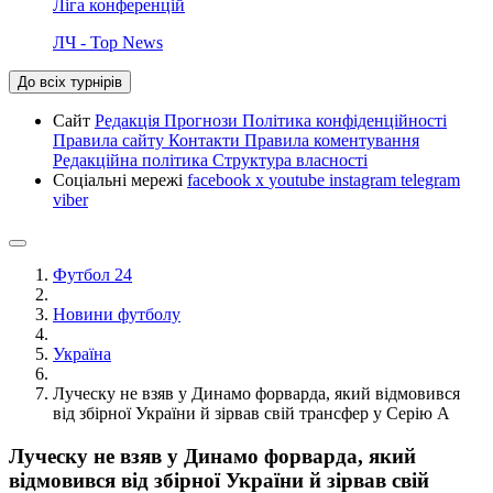
Ліга конференцій
ЛЧ - Top News
До всіх турнірів
Сайт
Редакція
Прогнози
Політика конфіденційності
Правила сайту
Контакти
Правила коментування
Редакційна політика
Структура власності
Соціальні мережі
facebook
x
youtube
instagram
telegram
viber
Футбол 24
Новини футболу
Україна
Луческу не взяв у Динамо форварда, який відмовився
від збірної України й зірвав свій трансфер у Серію А
Луческу не взяв у Динамо форварда, який
відмовився від збірної України й зірвав свій