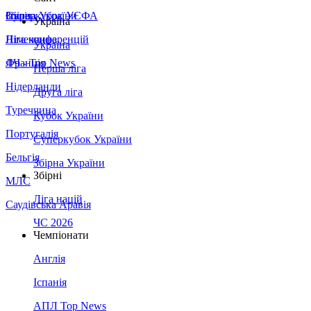
Збірна України
Італія
Суперкубок УЄФА
Україна
Німеччина
Ліга конференцій
Україна
Франція
ЛЧ - Top News
Перша ліга
Нідерланди
Друга ліга
Туреччина
Кубок України
Португалія
Суперкубок України
Бельгія
Збірна України
Збірні
МЛС
Ліга націй
Саудівська Аравія
ЧС 2026
Чемпіонати
Англія
Іспанія
АПЛ Top News