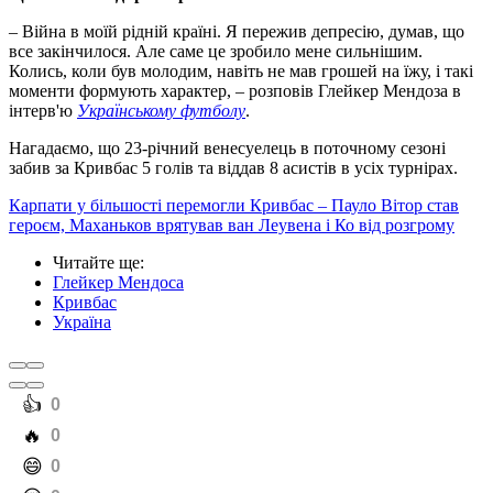
– Війна в моїй рідній країні. Я пережив депресію, думав, що
все закінчилося. Але саме це зробило мене сильнішим.
Колись, коли був молодим, навіть не мав грошей на їжу, і такі
моменти формують характер, – розповів Глейкер Мендоза в
інтерв'ю
Українському футболу
.
Нагадаємо, що 23-річний венесуелець в поточному сезоні
забив за Кривбас 5 голів та віддав 8 асистів в усіх турнірах.
Карпати у більшості перемогли Кривбас – Пауло Вітор став
героєм, Маханьков врятував ван Леувена і Ко від розгрому
Читайте ще
:
Глейкер Мендоса
Кривбас
Україна
️👍
0
️🔥
0
️😄
0