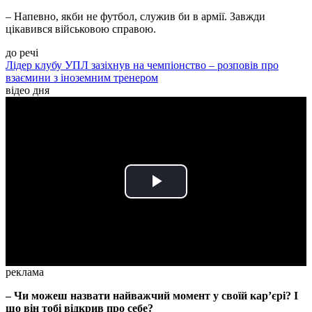
– Напевно, якби не футбол, служив би в армії. Завжди
цікавився військовою справою.
до речі
Лідер клубу УПЛ зазіхнув на чемпіонство – розповів про
взаємини з іноземним тренером
відео дня
Play
Video
реклама
– Чи можеш назвати найважчий момент у своїй кар’єрі? І
що він тобі відкрив про себе?