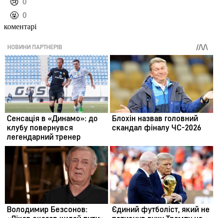
️😢
0
️🤬
0
коментарі