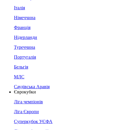
Італія
Німеччина
Франція
Нідерланди
Туреччина
Португалія
Бельгія
МЛС
Саудівська Аравія
Єврокубки
Ліга чемпіонів
Ліга Європи
Суперкубок УЄФА