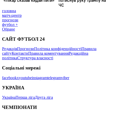
головна
матч-центр
прогнози
футбол +
Обране
САЙТ ФУТБОЛ 24
Редакція
Прогнози
Політика конфіденційності
Правила
сайту
Контакти
Правила коментування
Редакційна
політика
Структура власності
Соціальні мережі
facebook
x
youtube
instagram
telegram
viber
УКРАЇНА
Україна
Перша ліга
Друга ліга
ЧЕМПІОНАТИ