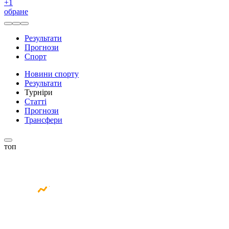
+
1
обране
Результати
Прогнози
Спорт
Новини спорту
Результати
Турніри
Статті
Прогнози
Трансфери
топ