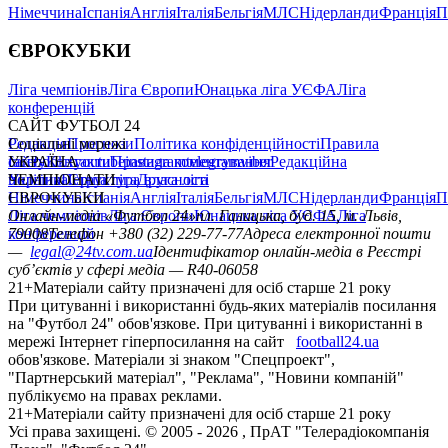
Німеччина
Іспанія
Англія
Італія
Бельгія
МЛС
Нідерланди
Франція
П
ЄВРОКУБКИ
Ліга чемпіонів
Ліга Європи
Юнацька ліга УЄФА
Ліга
конференцій
САЙТ ФУТБОЛ 24
Редакція
Соціальні мережі
Прогнози
Політика конфіденційності
Правила
сайту
facebook
УКРАЇНА
Контакти
x
youtube
Правила коментування
instagram
telegram
viber
Редакційна
політика
Україна
ЧЕМПІОНАТИ
Перша ліга
Структура власності
Друга ліга
Німеччина
ЄВРОКУБКИ
Іспанія
Англія
Італія
Бельгія
МЛС
Нідерланди
Франція
П
Ліга чемпіонів
Онлайн-медіа «Футбол 24»
Ліга Європи
Юнацька ліга УЄФА
пл. Галицька, буд. 15, м. Львів,
Ліга
конференцій
79008
Телефон +380 (32) 229-77-77
Адреса електронної пошти
—
legal@24tv.com.ua
Ідентифікатор онлайн-медіа в Реєстрі
суб’єктів у сфері медіа — R40-06058
21+
Матеріали сайту призначені для осіб старше 21 року
При цитуванні і використанні будь-яких матеріалів посилання
на "Футбол 24" обов'язкове. При цитуванні і використанні в
мережі Інтернет гіперпосилання на сайт
football24.ua
обов'язкове. Матеріали зі знаком "Спецпроект",
"Партнерський матеріал", "Реклама", "Новини компаній"
публікуємо на правах реклами.
21+
Матеріали сайту призначені для осіб старше 21 року
Усi права захищенi. © 2005 -
2026
, ПрАТ "Телерадіокомпанія