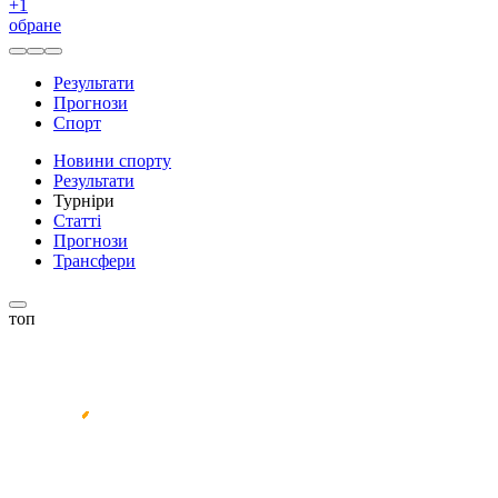
+
1
обране
Результати
Прогнози
Спорт
Новини спорту
Результати
Турніри
Статті
Прогнози
Трансфери
топ