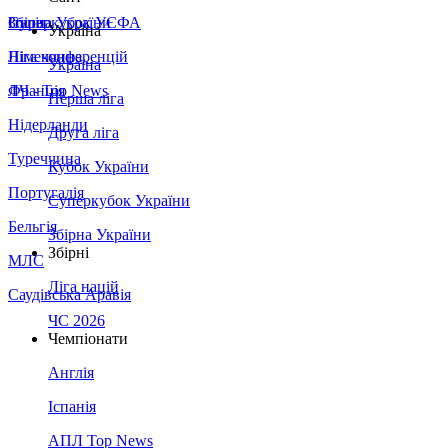
Збірна України
Італія
Суперкубок УЄФА
Україна
Німеччина
Ліга конференцій
Україна
Франція
ЛЧ - Top News
Перша ліга
Нідерланди
Друга ліга
Туреччина
Кубок України
Португалія
Суперкубок України
Бельгія
Збірна України
Збірні
МЛС
Ліга націй
Саудівська Аравія
ЧС 2026
Чемпіонати
Англія
Іспанія
АПЛ Top News