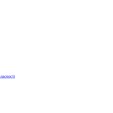
ласності