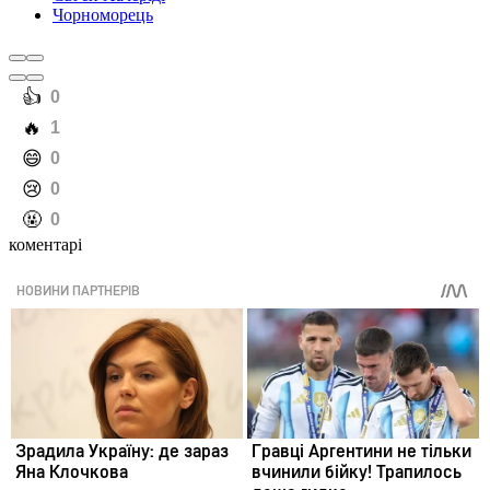
Чорноморець
️👍
0
️🔥
1
️😄
0
️😢
0
️🤬
0
коментарі