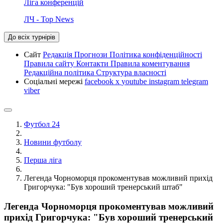
Ліга конференцій
ЛЧ - Top News
До всіх турнірів
Сайт
Редакція
Прогнози
Політика конфіденційності
Правила сайту
Контакти
Правила коментування
Редакційна політика
Структура власності
Соціальні мережі
facebook
x
youtube
instagram
telegram
viber
Футбол 24
Новини футболу
Перша ліга
Легенда Чорноморця прокоментував можливий прихід
Григорчука: "Був хороший тренерський штаб"
Легенда Чорноморця прокоментував можливий
прихід Григорчука: "Був хороший тренерський