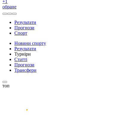
+
1
обране
Результати
Прогнози
Спорт
Новини спорту
Результати
Турніри
Статті
Прогнози
Трансфери
топ