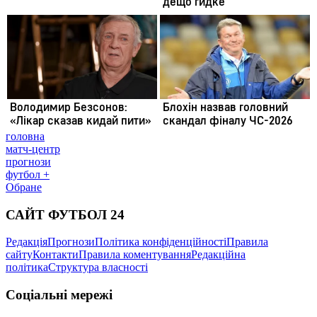
головна
матч-центр
прогнози
футбол +
Обране
САЙТ ФУТБОЛ 24
Редакція
Прогнози
Політика конфіденційності
Правила
сайту
Контакти
Правила коментування
Редакційна
політика
Структура власності
Соціальні мережі