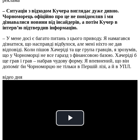
реклама
– Ситуація з відходом Кучера виглядає дуже дивно.
Чорноморець офіційно про це не повідомляв і ми
дізнавалися новини від інсайдерів, а потім Кучер в
інтерв’ю підтвердив інформацію.
– У мене досі є багато питань з цього приводу. Я намагався
дізнатися, що насправді відбулося, але мені ніхто не дав
відповіді. Коли пішов Хачеріді та ще група гравців, я зрозумів,
що у Чорноморці не все гаразд з фінансовою базою. Хачеріді б
ще грав і грав – набрав чудову форму. Я впевнений, що він
допоміг би Чорноморцю не тільки в Першій лізі, а й в УПЛ.
відео дня
Play
Video