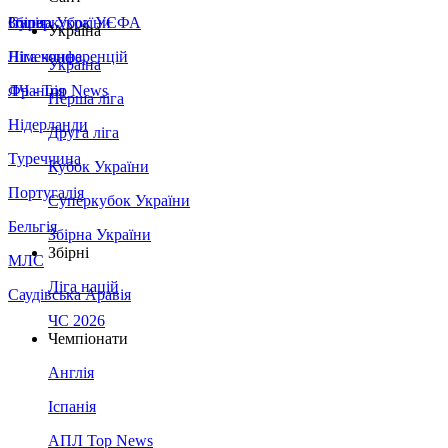
Збірна України
Італія
Суперкубок УЄФА
Україна
Німеччина
Ліга конференцій
Україна
Франція
ЛЧ - Top News
Перша ліга
Нідерланди
Друга ліга
Туреччина
Кубок України
Португалія
Суперкубок України
Бельгія
Збірна України
Збірні
МЛС
Ліга націй
Саудівська Аравія
ЧС 2026
Чемпіонати
Англія
Іспанія
АПЛ Top News