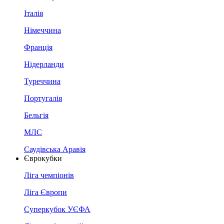
Італія
Німеччина
Франція
Нідерланди
Туреччина
Португалія
Бельгія
МЛС
Саудівська Аравія
Єврокубки
Ліга чемпіонів
Ліга Європи
Суперкубок УЄФА