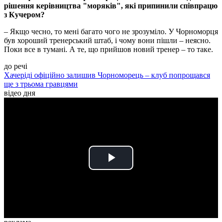
рішення керівництва "моряків", які припинили співпрацю
з Кучером?
– Якщо чесно, то мені багато чого не зрозуміло. У Чорноморця
був хороший тренерський штаб, і чому вони пішли – неясно.
Поки все в тумані. А те, що прийшов новий тренер – то таке.
до речі
Хачеріді офіційно залишив Чорноморець – клуб попрощався
ще з трьома гравцями
відео дня
Play
Video