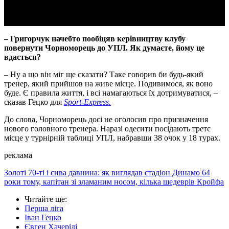
– Григорчук начебто пообіцяв керівництву клубу
повернути Чорноморець до УПЛ. Як думаєте, йому це
вдасться?
– Ну а що він міг ще сказати? Таке говорив би будь-який
тренер, який прийшов на живе місце. Подивимося, як воно
буде. Є правила життя, і всі намагаються їх дотримуватися, –
сказав Гецко для
Sport-Еxpress
.
До слова, Чорноморець досі не оголосив про призначення
нового головного тренера. Наразі одесити посідають третє
місце у турнірній таблиці УПЛ, набравши 38 очок у 18 турах.
реклама
Золоті 70-ті і сива давнина: як виглядав стадіон Динамо 64
роки тому, капітан зі зламаним носом, кілька шедеврів Кройфа
Читайте ще
:
Перша ліга
Іван Гецко
Євген Хачеріді