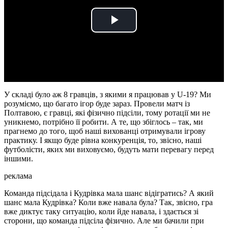
Play
Video
У складі було аж 8 гравців, з якими я працював у U-19? Ми
розуміємо, що багато ігор буде зараз. Провели матч із
Полтавою, є гравці, які фізично підсіли, тому ротації ми не
уникнемо, потрібно її робити. А те, що збіглось – так, ми
прагнемо до того, щоб наші вихованці отримували ігрову
практику. І якщо буде рівна конкуренція, то, звісно, наші
футболісти, яких ми виховуємо, будуть мати перевагу перед
іншими.
реклама
Команда підсідала і Кудрівка мала шанс відігратись? А який
шанс мала Кудрівка? Коли вже навала була? Так, звісно, гра
вже диктує таку ситуацію, коли йде навала, і здається зі
сторони, що команда підсіла фізично. Але ми бачили при