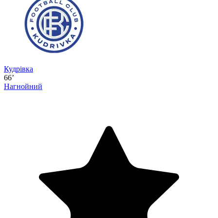
Кудрівка
66’
Нагнойний