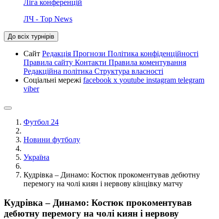
Ліга конференцій
ЛЧ - Top News
До всіх турнірів
Сайт
Редакція
Прогнози
Політика конфіденційності
Правила сайту
Контакти
Правила коментування
Редакційна політика
Структура власності
Соціальні мережі
facebook
x
youtube
instagram
telegram
viber
Футбол 24
Новини футболу
Україна
Кудрівка – Динамо: Костюк прокоментував дебютну
перемогу на чолі киян і нервову кінцівку матчу
Кудрівка – Динамо: Костюк прокоментував
дебютну перемогу на чолі киян і нервову