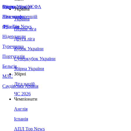
Збірна України
Італія
Суперкубок УЄФА
Україна
Німеччина
Ліга конференцій
Україна
Франція
ЛЧ - Top News
Перша ліга
Нідерланди
Друга ліга
Туреччина
Кубок України
Португалія
Суперкубок України
Бельгія
Збірна України
Збірні
МЛС
Ліга націй
Саудівська Аравія
ЧС 2026
Чемпіонати
Англія
Іспанія
АПЛ Top News