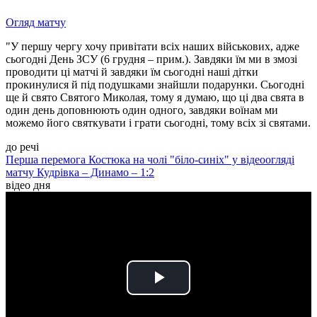
Огляд матчу
"У першу чергу хочу привітати всіх наших військових, адже
сьогодні День ЗСУ (6 грудня – прим.). Завдяки їм ми в змозі
проводити ці матчі й завдяки їм сьогодні наші дітки
прокинулися й під подушками знайшли подарунки. Сьогодні
ще й свято Святого Миколая, тому я думаю, що ці два свята в
один день доповнюють один одного, завдяки воїнам ми
можемо його святкувати і грати сьогодні, тому всіх зі святами.
до речі
Перша перемога Костюка на чолі "біло-синіх" у відеоогляді
матчу Кудрівка – Динамо – 1:2
відео дня
Play