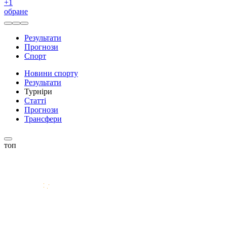
+
1
обране
Результати
Прогнози
Спорт
Новини спорту
Результати
Турніри
Статті
Прогнози
Трансфери
топ