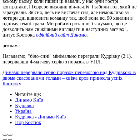
всьому цьому, коли пішли ці навали, у нас були гострі
контратаки, і Герреро виходив віч-на-віч, і забили гол, який не
зарахували. Звісно, десь не вистачає сил, але неможливо за
чотири дні відновити команду так, щоб вона всі 90 хвилин в
одному темпі грала. Ми робимо ротацію, і я думаю, що це
дозволить нам свіжішими виглядати в наступних матчах", –
цитує Костюка
офіційний сайт Динамо
.
реклама
Нагадаємо, "біло-сині" мінімально переграли Кудрівку (2:1),
перервавши 4-матчеву серію з поразок в УПЛ.
Динамо перервало серію поразок перемогою над Кудрівкою із
двома скасованими голами – свіжа кров принесла успіх
Костюку
Читайте ще
:
Динамо Київ
Кудрівка
Україна
Кудрівка - Динамо Київ
Ігор Костюк