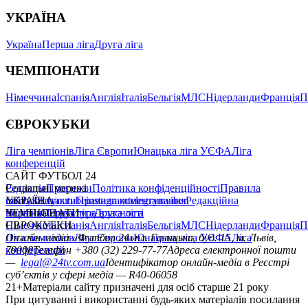
УКРАЇНА
Україна
Перша ліга
Друга ліга
ЧЕМПІОНАТИ
Німеччина
Іспанія
Англія
Італія
Бельгія
МЛС
Нідерланди
Франція
П
ЄВРОКУБКИ
Ліга чемпіонів
Ліга Європи
Юнацька ліга УЄФА
Ліга
конференцій
САЙТ ФУТБОЛ 24
Редакція
Соціальні мережі
Прогнози
Політика конфіденційності
Правила
сайту
facebook
УКРАЇНА
Контакти
x
youtube
Правила коментування
instagram
telegram
viber
Редакційна
політика
Україна
ЧЕМПІОНАТИ
Перша ліга
Структура власності
Друга ліга
Німеччина
ЄВРОКУБКИ
Іспанія
Англія
Італія
Бельгія
МЛС
Нідерланди
Франція
П
Ліга чемпіонів
Онлайн-медіа «Футбол 24»
Ліга Європи
Юнацька ліга УЄФА
пл. Галицька, буд. 15, м. Львів,
Ліга
конференцій
79008
Телефон +380 (32) 229-77-77
Адреса електронної пошти
—
legal@24tv.com.ua
Ідентифікатор онлайн-медіа в Реєстрі
суб’єктів у сфері медіа — R40-06058
21+
Матеріали сайту призначені для осіб старше 21 року
При цитуванні і використанні будь-яких матеріалів посилання