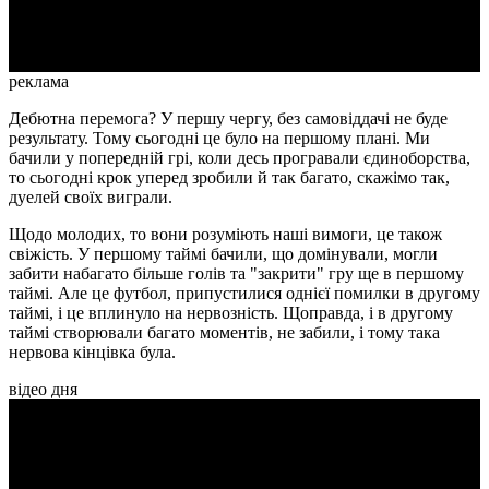
Video
реклама
Дебютна перемога? У першу чергу, без самовіддачі не буде
результату. Тому сьогодні це було на першому плані. Ми
бачили у попередній грі, коли десь програвали єдиноборства,
то сьогодні крок уперед зробили й так багато, скажімо так,
дуелей своїх виграли.
Щодо молодих, то вони розуміють наші вимоги, це також
свіжість. У першому таймі бачили, що домінували, могли
забити набагато більше голів та "закрити" гру ще в першому
таймі. Але це футбол, припустилися однієї помилки в другому
таймі, і це вплинуло на нервозність. Щоправда, і в другому
таймі створювали багато моментів, не забили, і тому така
нервова кінцівка була.
відео дня