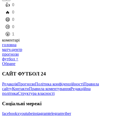
️👍
0
️🔥
0
️😄
0
️😢
0
️🤬
1
коментарі
головна
матч-центр
прогнози
футбол +
Обране
САЙТ ФУТБОЛ 24
Редакція
Прогнози
Політика конфіденційності
Правила
сайту
Контакти
Правила коментування
Редакційна
політика
Структура власності
Соціальні мережі
facebook
x
youtube
instagram
telegram
viber