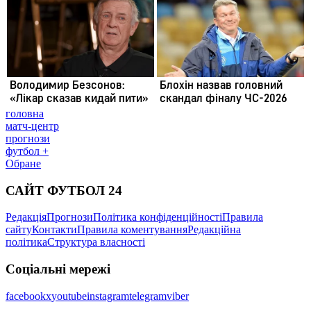
головна
матч-центр
прогнози
футбол +
Обране
САЙТ ФУТБОЛ 24
Редакція
Прогнози
Політика конфіденційності
Правила
сайту
Контакти
Правила коментування
Редакційна
політика
Структура власності
Соціальні мережі
facebook
x
youtube
instagram
telegram
viber