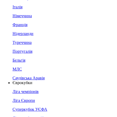
Італія
Німеччина
Франція
Нідерланди
Туреччина
Португалія
Бельгія
МЛС
Саудівська Аравія
Єврокубки
Ліга чемпіонів
Ліга Європи
Суперкубок УЄФА