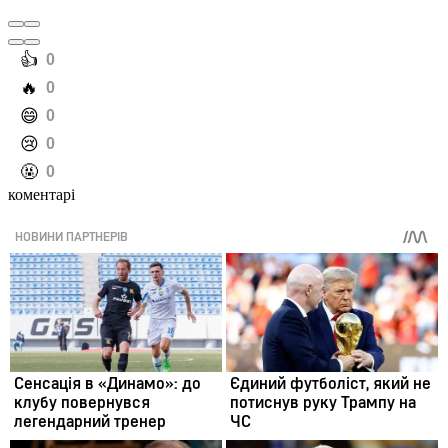
️👍
0
️🔥
0
️😄
0
️😢
0
️🤬
0
коментарі