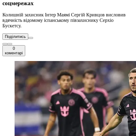
соцмережах
Колишній захисник Інтер Маямі Сергій Кривцов висловив
вдячність відомому іспанському півзахиснику Серхіо
Бускетсу.
Поділитись
0
коментарі