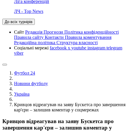
Ліга конференцій
ЛЧ - Top News
До всіх турнірів
Сайт
Редакція
Прогнози
Політика конфіденційності
Правила сайту
Контакти
Правила коментування
Редакційна політика
Структура власності
Соціальні мережі
facebook
x
youtube
instagram
telegram
viber
Футбол 24
Новини футболу
Україна
Кривцов відреагував на заяву Бускетса про завершення
кар'єри – залишив коментар у соцмережах
Кривцов відреагував на заяву Бускетса про
завершення кар'єри – залишив коментар у