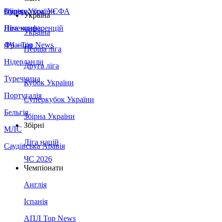
Збірна України
Італія
Суперкубок УЄФА
Україна
Німеччина
Ліга конференцій
Україна
Франція
ЛЧ - Top News
Перша ліга
Нідерланди
Друга ліга
Туреччина
Кубок України
Португалія
Суперкубок України
Бельгія
Збірна України
Збірні
МЛС
Ліга націй
Саудівська Аравія
ЧС 2026
Чемпіонати
Англія
Іспанія
АПЛ Top News