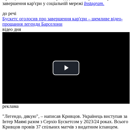
завершення кар'єри у соціальній мережі
Instagram.
до речі
Бускетс оголосив про завершення кар'єри – щемливе відео-
прощання легенди Барселони
відео дня
Play
Video
реклама
"Легендо, дякую", – написав Кривцов. Українець виступав за
Інтер Маямі разом з Серхіо Бускетсом у 2023/24 роках. Всього
Кривцов провів 37 спільних матчів з видатним іспанцем.