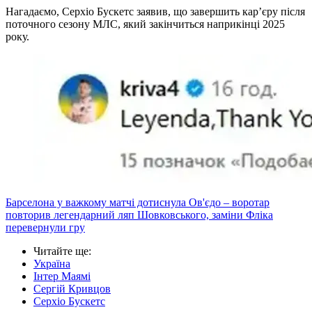
Нагадаємо, Серхіо Бускетс заявив, що завершить кар’єру після
поточного сезону МЛС, який закінчиться наприкінці 2025
року.
Барселона у важкому матчі дотиснула Ов'єдо – воротар
повторив легендарний ляп Шовковського, заміни Фліка
перевернули гру
Читайте ще
:
Україна
Інтер Маямі
Сергій Кривцов
Серхіо Бускетс