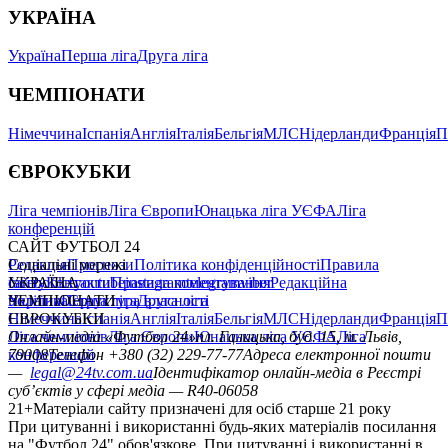
УКРАЇНА
Україна
Перша ліга
Друга ліга
ЧЕМПІОНАТИ
Німеччина
Іспанія
Англія
Італія
Бельгія
МЛС
Нідерланди
Франція
П
ЄВРОКУБКИ
Ліга чемпіонів
Ліга Європи
Юнацька ліга УЄФА
Ліга
конференцій
САЙТ ФУТБОЛ 24
Редакція
Соціальні мережі
Прогнози
Політика конфіденційності
Правила
сайту
facebook
УКРАЇНА
Контакти
x
youtube
Правила коментування
instagram
telegram
viber
Редакційна
політика
Україна
ЧЕМПІОНАТИ
Перша ліга
Структура власності
Друга ліга
Німеччина
ЄВРОКУБКИ
Іспанія
Англія
Італія
Бельгія
МЛС
Нідерланди
Франція
П
Ліга чемпіонів
Онлайн-медіа «Футбол 24»
Ліга Європи
Юнацька ліга УЄФА
пл. Галицька, буд. 15, м. Львів,
Ліга
конференцій
79008
Телефон +380 (32) 229-77-77
Адреса електронної пошти
—
legal@24tv.com.ua
Ідентифікатор онлайн-медіа в Реєстрі
суб’єктів у сфері медіа — R40-06058
21+
Матеріали сайту призначені для осіб старше 21 року
При цитуванні і використанні будь-яких матеріалів посилання
на "Футбол 24" обов'язкове. При цитуванні і використанні в