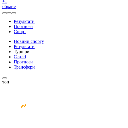
+
1
обране
Результати
Прогнози
Спорт
Новини спорту
Результати
Турніри
Статті
Прогнози
Трансфери
топ