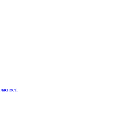
ласності