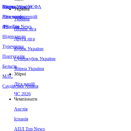
Збірна України
Італія
Суперкубок УЄФА
Україна
Німеччина
Ліга конференцій
Україна
Франція
ЛЧ - Top News
Перша ліга
Нідерланди
Друга ліга
Туреччина
Кубок України
Португалія
Суперкубок України
Бельгія
Збірна України
Збірні
МЛС
Ліга націй
Саудівська Аравія
ЧС 2026
Чемпіонати
Англія
Іспанія
АПЛ Top News