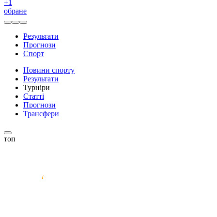
+
1
обране
Результати
Прогнози
Спорт
Новини спорту
Результати
Турніри
Статті
Прогнози
Трансфери
топ