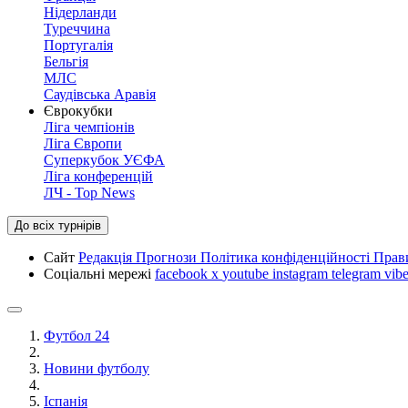
Нідерланди
Туреччина
Португалія
Бельгія
МЛС
Саудівська Аравія
Єврокубки
Ліга чемпіонів
Ліга Європи
Суперкубок УЄФА
Ліга конференцій
ЛЧ - Top News
До всіх турнірів
Сайт
Редакція
Прогнози
Політика конфіденційності
Прав
Соціальні мережі
facebook
x
youtube
instagram
telegram
vibe
Футбол 24
Новини футболу
Іспанія