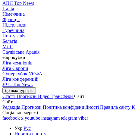
АПЛ Top News
Італія
Німеччина
Франція
Нідерланди
Туреччина
Португалія
Бельгія
МЛС
Саудівська Аравія
Єврокубки
Ліга чемпіонів
Ліга Європи
Суперкубок УЄФА
Ліга конференцій
ЛЧ - Top News
До всіх турнірів
Статті
Прогнози
Відео
Трансфери
Сайт
Сайт
Редакція
Прогнози
Політика конфіденційності
Правила сайту
К
Соціальні мережі
facebook
x
youtube
instagram
telegram
viber
Укр
Рус
Новини спорту