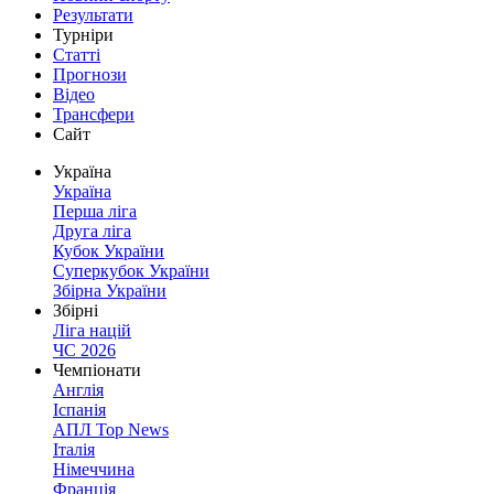
Результати
Турніри
Статті
Прогнози
Відео
Трансфери
Сайт
Україна
Україна
Перша ліга
Друга ліга
Кубок України
Суперкубок України
Збірна України
Збірні
Ліга націй
ЧС 2026
Чемпіонати
Англія
Іспанія
АПЛ Top News
Італія
Німеччина
Франція