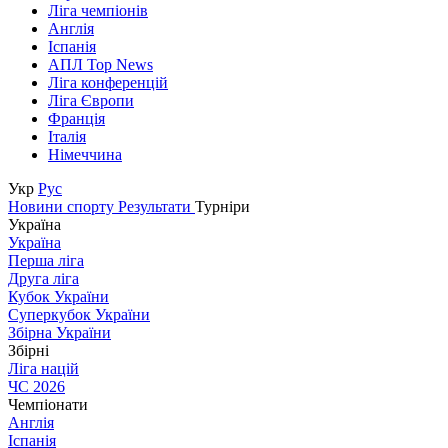
Ліга чемпіонів
Англія
Іспанія
АПЛ Top News
Ліга конференцій
Ліга Європи
Франція
Італія
Німеччина
Укр
Рус
Новини спорту
Результати
Турніри
Україна
Україна
Перша ліга
Друга ліга
Кубок України
Суперкубок України
Збірна України
Збірні
Ліга націй
ЧС 2026
Чемпіонати
Англія
Іспанія