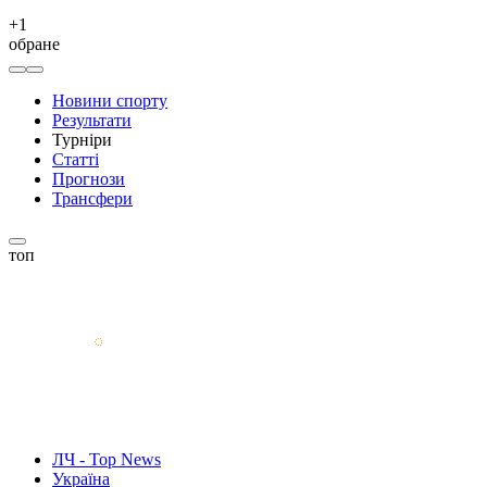
+
1
обране
Новини спорту
Результати
Турніри
Статті
Прогнози
Трансфери
топ
ЛЧ - Top News
Україна