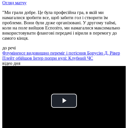
Огляд матчу
"Ми грали добре. Це була професійна гра, в якій ми
намагалися зробити все, щоб забити гол і створити їм
проблеми. Вони були дуже організовані. У другому таймі,
коли на поле вийшов Еспозіто, ми намагалися максимально
використовувати флангові передачі і вірили в перемогу до
самого кінця.
до речі
Флуміненсе видовищно переміг і потіснив Борусію Д, Рівер
Плейт обійшов Інтер попри нулі: Клубний ЧС
відео дня
Play
Video