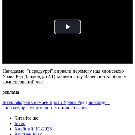
Play
Video
Нагадаємо, "нерадзуррі" вирвали перемогу над японською
Урава Ред Даймондс (2:1) завдяки голу Валентіна Карбоні у
компенсований час.
реклама
Інтер оформив камбек проти Урави Ред Даймондс –
"нерадзуррі" отримали нетипового героя
Читайте ще
:
Інтер
Клубний ЧС-2025
Крістіан Ківу