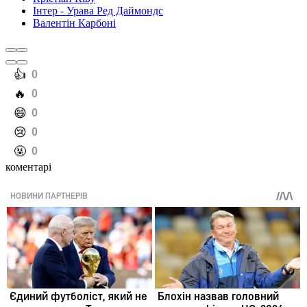
Інтер - Урава Ред Даймондс
Валентін Карбоні
️👍
0
️🔥
0
️😄
0
️😢
0
️🤬
0
коментарі