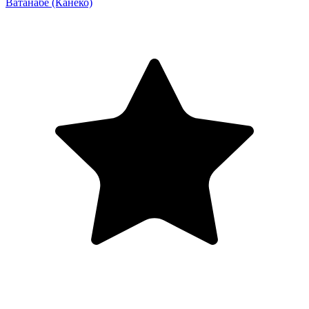
Ватанабе
(Канеко)