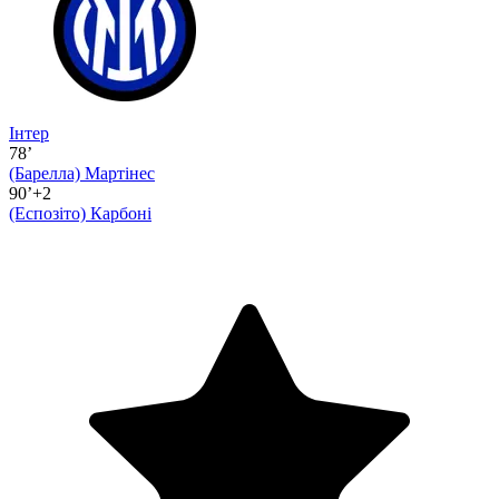
Інтер
78’
(Барелла)
Мартінес
90’+2
(Еспозіто)
Карбоні