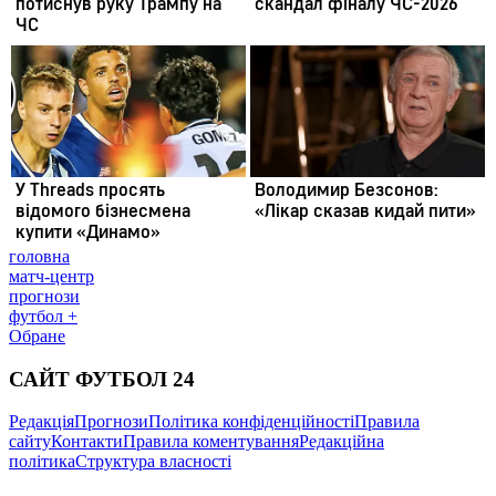
головна
матч-центр
прогнози
футбол +
Обране
САЙТ ФУТБОЛ 24
Редакція
Прогнози
Політика конфіденційності
Правила
сайту
Контакти
Правила коментування
Редакційна
політика
Структура власності