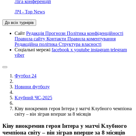
Ліга конференцій
ЛЧ - Top News
До всіх турнірів
Сайт
Редакція
Прогнози
Політика конфіденційності
Правила сайту
Контакти
Правила коментування
Редакційна політика
Структура власності
Соціальні мережі
facebook
x
youtube
instagram
telegram
viber
Футбол 24
Новини футболу
Клубний ЧС-2025
Ківу виокремив героя Інтера у матчі Клубного чемпіона
світу – він зіграв вперше за 8 місяців
Ківу виокремив героя Інтера у матчі Клубного
чемпіона світу – він зіграв вперше за 8 місяців