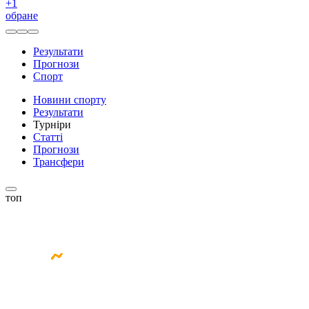
+
1
обране
Результати
Прогнози
Спорт
Новини спорту
Результати
Турніри
Статті
Прогнози
Трансфери
топ