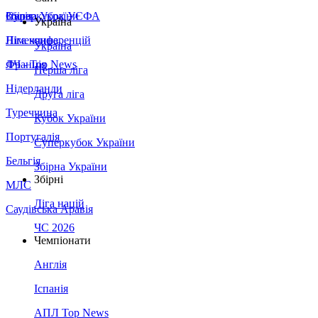
Збірна України
Італія
Суперкубок УЄФА
Україна
Німеччина
Ліга конференцій
Україна
Франція
ЛЧ - Top News
Перша ліга
Нідерланди
Друга ліга
Туреччина
Кубок України
Португалія
Суперкубок України
Бельгія
Збірна України
Збірні
МЛС
Ліга націй
Саудівська Аравія
ЧС 2026
Чемпіонати
Англія
Іспанія
АПЛ Top News