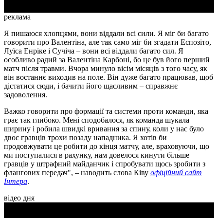
реклама
Я пишаюся хлопцями, вони віддали всі сили. Я міг би багато
говорити про Валентіна, але так само міг би згадати Еспозіто,
Луїса Енріке і Сучіча – вони всі віддали багато сил. Я
особливо радий за Валентіна Карбоні, бо це був його перший
матч після травми. Вчора минуло вісім місяців з того часу, як
він востаннє виходив на поле. Він дуже багато працював, щоб
дістатися сюди, і бачити його щасливим – справжнє
задоволення.
Важко говорити про формації та системи проти команди, яка
грає так глибоко. Мені сподобалося, як команда шукала
ширину і робила швидкі вривання за спину, коли у нас було
двоє гравців трохи позаду нападника. Я хотів би
продовжувати це робити до кінця матчу, але, враховуючи, що
ми поступалися в рахунку, нам довелося кинути більше
гравців у штрафний майданчик і спробувати щось зробити з
флангових передач", – наводить слова Ківу
офіційний сайт
Інтера
.
відео дня