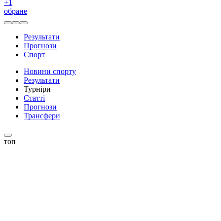
+
1
обране
Результати
Прогнози
Спорт
Новини спорту
Результати
Турніри
Статті
Прогнози
Трансфери
топ