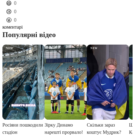
️😄
0
️😢
0
️🤬
0
коментарі