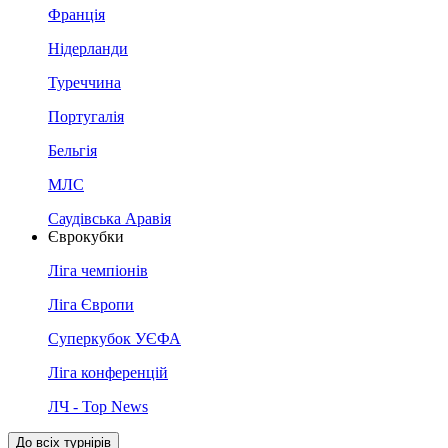
Франція
Нідерланди
Туреччина
Португалія
Бельгія
МЛС
Саудівська Аравія
Єврокубки
Ліга чемпіонів
Ліга Європи
Суперкубок УЄФА
Ліга конференцій
ЛЧ - Top News
До всіх турнірів