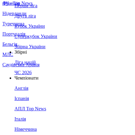
Франція
ЛЧ - Top News
Перша ліга
Нідерланди
Друга ліга
Туреччина
Кубок України
Португалія
Суперкубок України
Бельгія
Збірна України
Збірні
МЛС
Ліга націй
Саудівська Аравія
ЧС 2026
Чемпіонати
Англія
Іспанія
АПЛ Top News
Італія
Німеччина