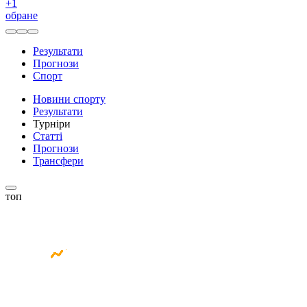
+
1
обране
Результати
Прогнози
Спорт
Новини спорту
Результати
Турніри
Статті
Прогнози
Трансфери
топ