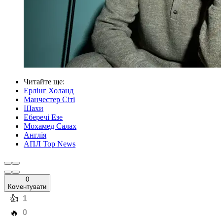
Читайте ще
:
Ерлінг Холанд
Манчестер Сіті
Шахи
Еберечі Езе
Мохамед Салах
Англія
АПЛ Top News
0
Коментувати
️👍
1
️🔥
0