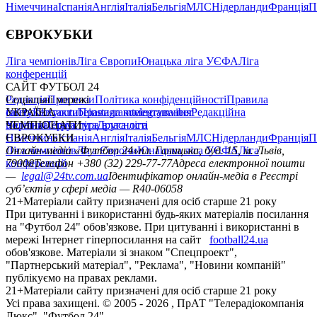
Німеччина
Іспанія
Англія
Італія
Бельгія
МЛС
Нідерланди
Франція
П
ЄВРОКУБКИ
Ліга чемпіонів
Ліга Європи
Юнацька ліга УЄФА
Ліга
конференцій
САЙТ ФУТБОЛ 24
Редакція
Соціальні мережі
Прогнози
Політика конфіденційності
Правила
сайту
facebook
УКРАЇНА
Контакти
x
youtube
Правила коментування
instagram
telegram
viber
Редакційна
політика
Україна
ЧЕМПІОНАТИ
Перша ліга
Структура власності
Друга ліга
Німеччина
ЄВРОКУБКИ
Іспанія
Англія
Італія
Бельгія
МЛС
Нідерланди
Франція
П
Ліга чемпіонів
Онлайн-медіа «Футбол 24»
Ліга Європи
Юнацька ліга УЄФА
пл. Галицька, буд. 15, м. Львів,
Ліга
конференцій
79008
Телефон +380 (32) 229-77-77
Адреса електронної пошти
—
legal@24tv.com.ua
Ідентифікатор онлайн-медіа в Реєстрі
суб’єктів у сфері медіа — R40-06058
21+
Матеріали сайту призначені для осіб старше 21 року
При цитуванні і використанні будь-яких матеріалів посилання
на "Футбол 24" обов'язкове. При цитуванні і використанні в
мережі Інтернет гіперпосилання на сайт
football24.ua
обов'язкове. Матеріали зі знаком "Спецпроект",
"Партнерський матеріал", "Реклама", "Новини компаній"
публікуємо на правах реклами.
21+
Матеріали сайту призначені для осіб старше 21 року
Усi права захищенi. © 2005 -
2026
, ПрАТ "Телерадіокомпанія
Люкс". "Футбол 24".