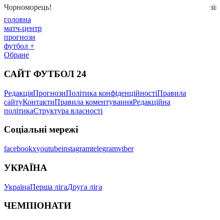
головна
матч-центр
прогнози
футбол +
Обране
САЙТ ФУТБОЛ 24
Редакція
Прогнози
Політика конфіденційності
Правила
сайту
Контакти
Правила коментування
Редакційна
політика
Структура власності
Соціальні мережі
facebook
x
youtube
instagram
telegram
viber
УКРАЇНА
Україна
Перша ліга
Друга ліга
ЧЕМПІОНАТИ