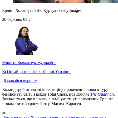
Ерлінг Холанд та Тібо Куртуа / Getty Images
20 березня, 08:24
Микита Ковальчук
Журналіст
Всі інсайди про зірок збірної України.
Дізнавайся першим
Холанд зробив значні інвестиції у проведення нового туру
чемпіонату світу з шахів Total Chess, повідомляє
The G
uardian
.
Зазначається, що в ньому візьме участь співвітчизник Ерлінга
– знаменитий гросмейстер Магнус Карлсен.
до речі
Лунін шокував Холанда – сейв українця визнали одним з