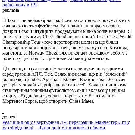
найкращих в ЛЧ
реклама
"Шахи – це неймовірна гра. Вони загострюють розум, і в них
є явна схожість з футболом. Ви повинні швидко мислити,
довіряти своїй інтуїції та продумувати кілька ходів наперед. Я
інвестую в Norway Chess, бо вірю, що новий Total Chess World
Championship Tour може перетворити шахи на ще більш
популярний вид спорту для глядачів у всьому світі. Команда,
яка стоїть за Norway Chess, вже виконала вражаючу роботу з
розвитку цієї події", – розповів Холанд у коментарі.
Цікаво, що шахи останнім часом стали дуже популярними
серед гравців АПЛ. Так, Салах визнавав, що він "залежний"
від шахів, а хавбек Арсенала Еберечі Езе вигравав 20 тисяч
доларів у онлайн-турнірі знаменитостей. Холанд при цьому
став першим топовим футболістом, який вклався у цей вид
спорту, об'єднавши зусилля з норвезьким бізнесменом
Мортеном Борге, щоб створити Chess Mates.
до речі
Реал вийшов у чвертьфінал ЛЧ, перегравши Манчестер Сіті у
матчі-відповіді – Лунін допоміг кількома сейвами