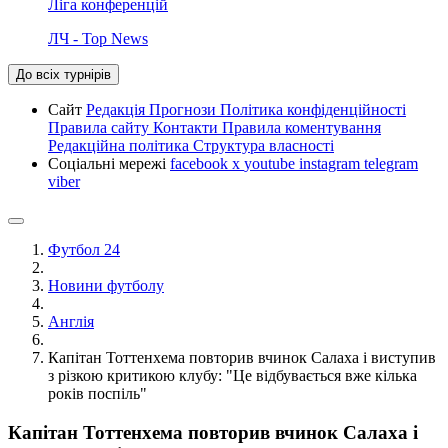
Ліга конференцій
ЛЧ - Top News
До всіх турнірів
Сайт
Редакція
Прогнози
Політика конфіденційності
Правила сайту
Контакти
Правила коментування
Редакційна політика
Структура власності
Соціальні мережі
facebook
x
youtube
instagram
telegram
viber
Футбол 24
Новини футболу
Англія
Капітан Тоттенхема повторив вчинок Салаха і виступив
з різкою критикою клубу: "Це відбувається вже кілька
років поспіль"
Капітан Тоттенхема повторив вчинок Салаха і