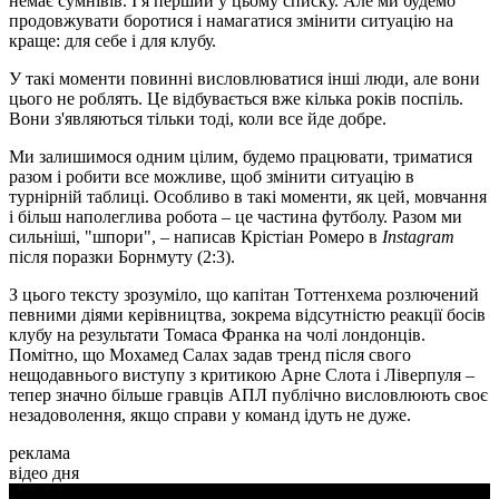
немає сумнівів. І я перший у цьому списку. Але ми будемо
продовжувати боротися і намагатися змінити ситуацію на
краще: для себе і для клубу.
У такі моменти повинні висловлюватися інші люди, але вони
цього не роблять. Це відбувається вже кілька років поспіль.
Вони з'являються тільки тоді, коли все йде добре.
Ми залишимося одним цілим, будемо працювати, триматися
разом і робити все можливе, щоб змінити ситуацію в
турнірній таблиці. Особливо в такі моменти, як цей, мовчання
і більш наполеглива робота – це частина футболу. Разом ми
сильніші, "шпори", – написав Крістіан Ромеро в
Instagram
після поразки Борнмуту (2:3).
З цього тексту зрозуміло, що капітан Тоттенхема розлючений
певними діями керівництва, зокрема відсутністю реакції босів
клубу на результати Томаса Франка на чолі лондонців.
Помітно, що Мохамед Салах задав тренд після свого
нещодавнього виступу з критикою Арне Слота і Ліверпуля –
тепер значно більше гравців АПЛ публічно висловлюють своє
незадоволення, якщо справи у команд ідуть не дуже.
реклама
відео дня