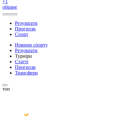
+
1
обране
Результати
Прогнози
Спорт
Новини спорту
Результати
Турніри
Статті
Прогнози
Трансфери
топ