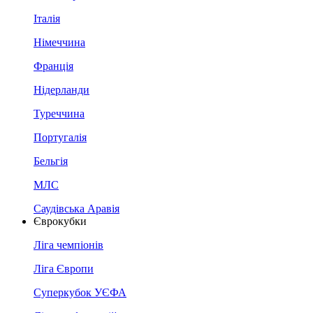
Італія
Німеччина
Франція
Нідерланди
Туреччина
Португалія
Бельгія
МЛС
Саудівська Аравія
Єврокубки
Ліга чемпіонів
Ліга Європи
Суперкубок УЄФА