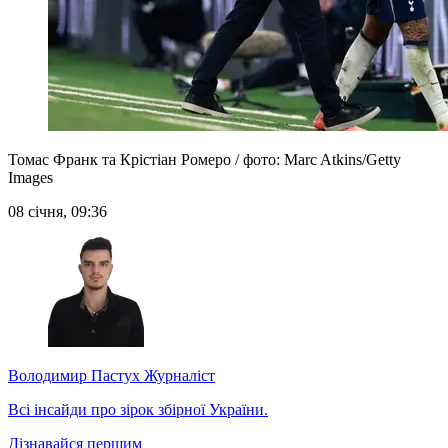
Томас Франк та Крістіан Ромеро / фото: Marc Atkins/Getty
Images
08 січня, 09:36
Володимир Пастух
Журналіст
Всі інсайди про зірок збірної України.
Дізнавайся першим