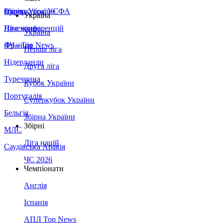
Збірна України
Італія
Суперкубок УЄФА
Україна
Німеччина
Ліга конференцій
Україна
Франція
ЛЧ - Top News
Перша ліга
Нідерланди
Друга ліга
Туреччина
Кубок України
Португалія
Суперкубок України
Бельгія
Збірна України
Збірні
МЛС
Ліга націй
Саудівська Аравія
ЧС 2026
Чемпіонати
Англія
Іспанія
АПЛ Top News