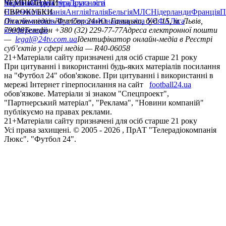
політика
Україна
ЧЕМПІОНАТИ
Перша ліга
Структура власності
Друга ліга
Німеччина
ЄВРОКУБКИ
Іспанія
Англія
Італія
Бельгія
МЛС
Нідерланди
Франція
П
Ліга чемпіонів
Онлайн-медіа «Футбол 24»
Ліга Європи
Юнацька ліга УЄФА
пл. Галицька, буд. 15, м. Львів,
Ліга
конференцій
79008
Телефон +380 (32) 229-77-77
Адреса електронної пошти
—
legal@24tv.com.ua
Ідентифікатор онлайн-медіа в Реєстрі
суб’єктів у сфері медіа — R40-06058
21+
Матеріали сайту призначені для осіб старше 21 року
При цитуванні і використанні будь-яких матеріалів посилання
на "Футбол 24" обов'язкове. При цитуванні і використанні в
мережі Інтернет гіперпосилання на сайт
football24.ua
обов'язкове. Матеріали зі знаком "Спецпроект",
"Партнерський матеріал", "Реклама", "Новини компаній"
публікуємо на правах реклами.
21+
Матеріали сайту призначені для осіб старше 21 року
Усi права захищенi. © 2005 -
2026
, ПрАТ "Телерадіокомпанія
Люкс". "Футбол 24".