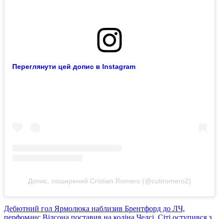
Переглянути цей допис в Instagram
Допис, поширений Cristian Romero (@cutiromero2)
Дебютний гол Ярмолюка наблизив Брентфорд до ЛЧ,
перфоманс Вілсона поставив на коліна Челсі, Сіті оступився з