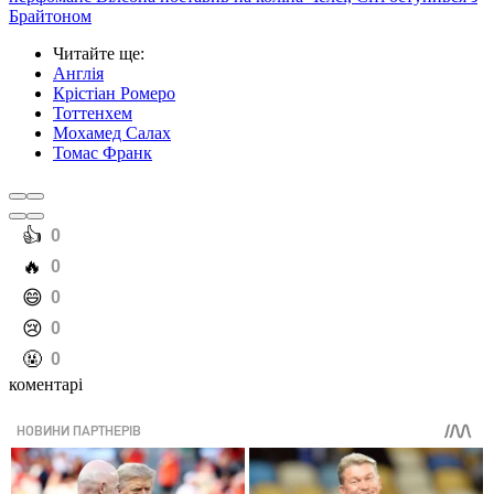
Брайтоном
Читайте ще
:
Англія
Крістіан Ромеро
Тоттенхем
Мохамед Салах
Томас Франк
️👍
0
️🔥
0
️😄
0
️😢
0
️🤬
0
коментарі