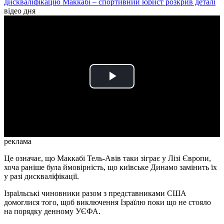
дискваліфікацію Маккабі – спортивний юрист розкрив деталі
відео дня
Play
Video
реклама
Це означає, що Маккабі Тель-Авів таки зіграє у Лізі Європи,
хоча раніше була ймовірність, що київське Динамо замінить їх
у разі дискваліфікації.
Ізраїльські чиновники разом з представниками США
домоглися того, щоб виключення Ізраїлю поки що не стояло
на порядку денному УЄФА.