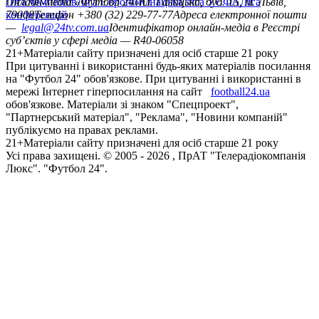
Ліга чемпіонів
Онлайн-медіа «Футбол 24»
Ліга Європи
Юнацька ліга УЄФА
пл. Галицька, буд. 15, м. Львів,
Ліга
конференцій
79008
Телефон +380 (32) 229-77-77
Адреса електронної пошти
—
legal@24tv.com.ua
Ідентифікатор онлайн-медіа в Реєстрі
суб’єктів у сфері медіа — R40-06058
21+
Матеріали сайту призначені для осіб старше 21 року
При цитуванні і використанні будь-яких матеріалів посилання
на "Футбол 24" обов'язкове. При цитуванні і використанні в
мережі Інтернет гіперпосилання на сайт
football24.ua
обов'язкове. Матеріали зі знаком "Спецпроект",
"Партнерський матеріал", "Реклама", "Новини компаній"
публікуємо на правах реклами.
21+
Матеріали сайту призначені для осіб старше 21 року
Усi права захищенi. © 2005 -
2026
, ПрАТ "Телерадіокомпанія
Люкс". "Футбол 24".