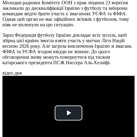
Молодші радники Комітету ООН з прав людини 23 вересня
закликали до дискваліфікації Ізраїлю з футболу та заборони
командам звідти брати участь у змаганнях УЄФА та ФІФА.
Однак цей орган не має офіційних зв'язків з футболом, тому
ніяк не вплинули на цю ситуацію.
Зараз Федерація футболу Ізраїлю докладає всіх зусиль, щоб
збірна цієї країни змогла взяти участь у матчах Ліги Націй
весною 2026 року. Але загроза виключення Ізраїлю зі змагань
ФІФА та УЄФА згодом нікуди не зникне. До цього
обговорення знову можуть повернутися під тиском
катарського президента ПСЖ Нассера Аль-Хелаїфі.
відео дня
Play
Video