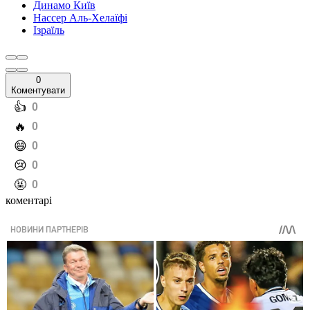
Динамо Київ
Нассер Аль-Хелаїфі
Ізраїль
0
Коментувати
️👍
0
️🔥
0
️😄
0
️😢
0
️🤬
0
коментарі