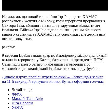
Нагадаємо, що новий етап війни Ізраїлю проти ХАМАС
розпочався 7 жовтня 2023 року, коли терористи прорвалися з
Сектора Газа, вбивши та взявши у заручники кілька тисяч
ізраїльтян. Війська Ізраїлю відповіли знищенням більшості
вищого керівництва ХАМАС та їх союзників, але деякі з них
ще переховуються.
реклама
9 вересня Ізраїль завдав удар по ймовірному місцю дислокації
ватажків терористів у Катарі, батьківщині президента ПСЖ.
Саме після цього багато чиновників заговорили про
можливість дискваліфікації ізраїльських команд у футболі.
Динамо вдруге поспіль втратило очки – Олександрія забила
на 11-й секунді й врятувала нічию, Булеца оформив гол+пас
Читайте ще
:
ФІФА
Маккабі Тель-Авів
Ліга Європи
УЄФА