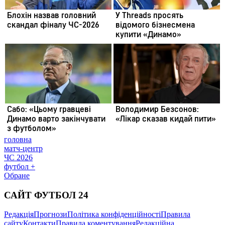
головна
матч-центр
ЧС 2026
футбол +
Обране
САЙТ ФУТБОЛ 24
Редакція
Прогнози
Політика конфіденційності
Правила
сайту
Контакти
Правила коментування
Редакційна