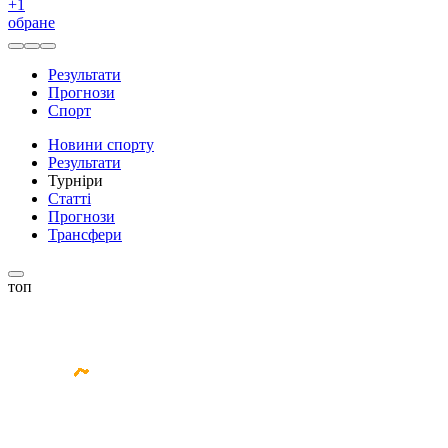
+
1
обране
Результати
Прогнози
Спорт
Новини спорту
Результати
Турніри
Статті
Прогнози
Трансфери
топ