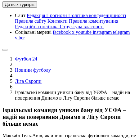
До всіх турнірів
Сайт
Редакція
Прогнози
Політика конфіденційності
Правила сайту
Контакти
Правила коментування
Редакційна політика
Структура власності
Соціальні мережі
facebook
x
youtube
instagram
telegram
viber
Футбол 24
Новини футболу
Ліга Європи
Ізраїльські команди уникли бану від УЄФА – надій на
повернення Динамо в Лігу Європи більше немає
Ізраїльські команди уникли бану від УЄФА –
надій на повернення Динамо в Лігу Європи
більше немає
Маккабі Тель-Авів, як й інші ізраїльські футбольні команди, не