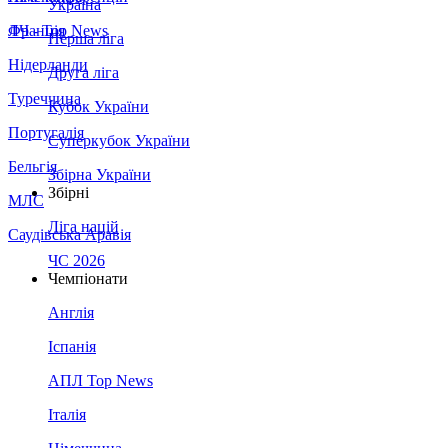
Україна
Франція
ЛЧ - Top News
Перша ліга
Нідерланди
Друга ліга
Туреччина
Кубок України
Португалія
Суперкубок України
Бельгія
Збірна України
Збірні
МЛС
Ліга націй
Саудівська Аравія
ЧС 2026
Чемпіонати
Англія
Іспанія
АПЛ Top News
Італія