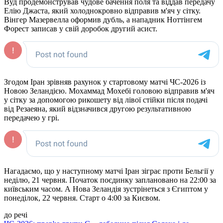
Вуд продемонстрував чудове бачення поля та віддав передачу
Елію Джаста, який холоднокровно відправив м'яч у сітку.
Вінгер Мазервелла оформив дубль, а нападник Ноттінгем
Форест записав у свій доробок другий асист.
Згодом Іран зрівняв рахунок у стартовому матчі ЧС-2026 із
Новою Зеландією. Мохаммад Мохебі головою відправив м'яч
у сітку за допомогою рикошету від лівої стійки після подачі
від Резаеяна, який відзначився другою результативною
передачею у грі.
Нагадаємо, що у наступному матчі Іран зіграє проти Бельгії у
неділю, 21 червня. Початок поєдинку заплановано на 22:00 за
київським часом. А Нова Зеландія зустрінеться з Єгиптом у
понеділок, 22 червня. Старт о 4:00 за Києвом.
до речі