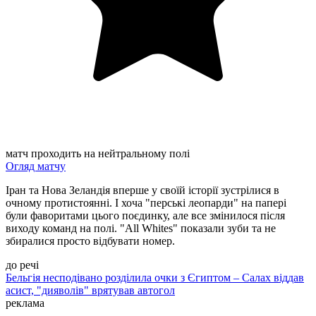
матч проходить на нейтральному полі
Огляд матчу
Іран та Нова Зеландія вперше у своїй історії зустрілися в
очному протистоянні. І хоча "перські леопарди" на папері
були фаворитами цього поєдинку, але все змінилося після
виходу команд на полі. "All Whites" показали зуби та не
збиралися просто відбувати номер.
до речі
Бельгія несподівано розділила очки з Єгиптом – Салах віддав
асист, "дияволів" врятував автогол
реклама