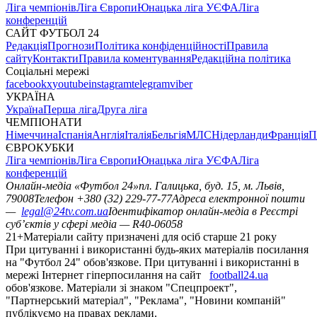
Ліга чемпіонів
Ліга Європи
Юнацька ліга УЄФА
Ліга
конференцій
САЙТ ФУТБОЛ 24
Редакція
Прогнози
Політика конфіденційності
Правила
сайту
Контакти
Правила коментування
Редакційна політика
Соціальні мережі
facebook
x
youtube
instagram
telegram
viber
УКРАЇНА
Україна
Перша ліга
Друга ліга
ЧЕМПІОНАТИ
Німеччина
Іспанія
Англія
Італія
Бельгія
МЛС
Нідерланди
Франція
П
ЄВРОКУБКИ
Ліга чемпіонів
Ліга Європи
Юнацька ліга УЄФА
Ліга
конференцій
Онлайн-медіа «Футбол 24»
пл. Галицька, буд. 15, м. Львів,
79008
Телефон +380 (32) 229-77-77
Адреса електронної пошти
—
legal@24tv.com.ua
Ідентифікатор онлайн-медіа в Реєстрі
суб’єктів у сфері медіа — R40-06058
21+
Матеріали сайту призначені для осіб старше 21 року
При цитуванні і використанні будь-яких матеріалів посилання
на "Футбол 24" обов'язкове. При цитуванні і використанні в
мережі Інтернет гіперпосилання на сайт
football24.ua
обов'язкове. Матеріали зі знаком "Спецпроект",
"Партнерський матеріал", "Реклама", "Новини компаній"
публікуємо на правах реклами.