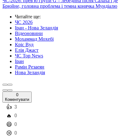
ЧС-2026: прев'ю групи G – лебедина пісня Салаха і де
Брюйне, головна проблема і темна конячка Мундіалю
Читайте ще
:
ЧС 2026
Іран - Нова Зеландія
Відеоновини
Мохаммад Мохебі
Кріс Вуд
Елія Джаст
ЧС Top News
Іран
Рамін Резаеян
Нова Зеландія
0
Коментувати
️👍
3
️🔥
0
️😄
0
️😢
0