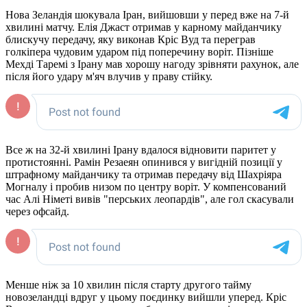
Нова Зеландія шокувала Іран, вийшовши у перед вже на 7-й
хвилині матчу. Елія Джаст отримав у карному майданчику
блискучу передачу, яку виконав Кріс Вуд та переграв
голкіпера чудовим ударом під поперечину воріт. Пізніше
Мехді Таремі з Ірану мав хорошу нагоду зрівняти рахунок, але
після його удару м'яч влучив у праву стійку.
Все ж на 32-й хвилині Ірану вдалося відновити паритет у
протистоянні. Рамін Резаеян опинився у вигідній позиції у
штрафному майданчику та отримав передачу від Шахріяра
Могналу і пробив низом по центру воріт. У компенсований
час Алі Німеті вивів "перських леопардів", але гол скасували
через офсайд.
Менше ніж за 10 хвилин після старту другого тайму
новозеландці вдруг у цьому поєдинку вийшли уперед. Кріс