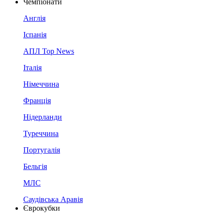
Чемпіонати
Англія
Іспанія
АПЛ Top News
Італія
Німеччина
Франція
Нідерланди
Туреччина
Португалія
Бельгія
МЛС
Саудівська Аравія
Єврокубки