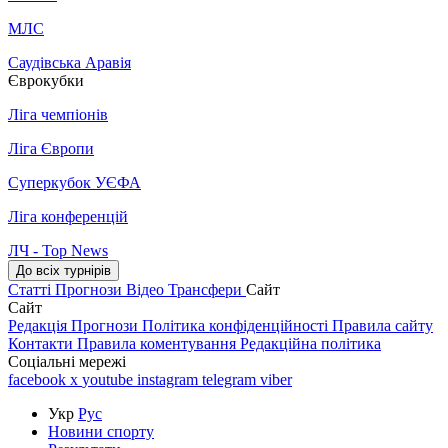
МЛС
Саудівська Аравія
Єврокубки
Ліга чемпіонів
Ліга Європи
Суперкубок УЄФА
Ліга конференцій
ЛЧ - Top News
До всіх турнірів
Статті
Прогнози
Відео
Трансфери
Сайт
Сайт
Редакція
Прогнози
Політика конфіденційності
Правила сайту
Контакти
Правила коментування
Редакційна політика
Соціальні мережі
facebook
x
youtube
instagram
telegram
viber
Укр
Рус
Новини спорту