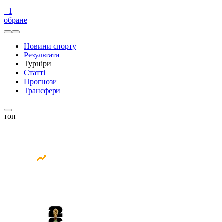
+
1
обране
Новини спорту
Результати
Турніри
Статті
Прогнози
Трансфери
топ