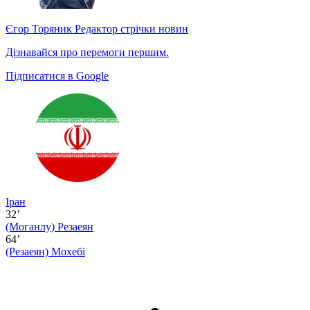
Єгор Торяник
Редактор стрічки новин
Дізнавайся про перемоги першим.
Підписатися в Google
Іран
32’
(Моганлу)
Резаеян
64’
(Резаеян)
Мохебі