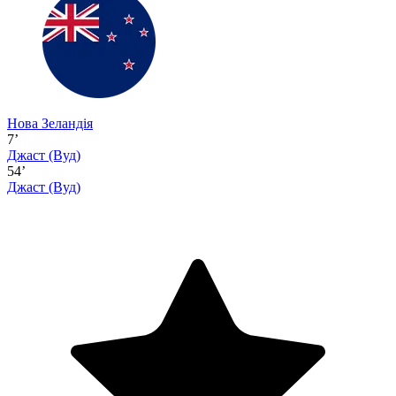
Нова Зеландія
7’
Джаст
(Вуд)
54’
Джаст
(Вуд)