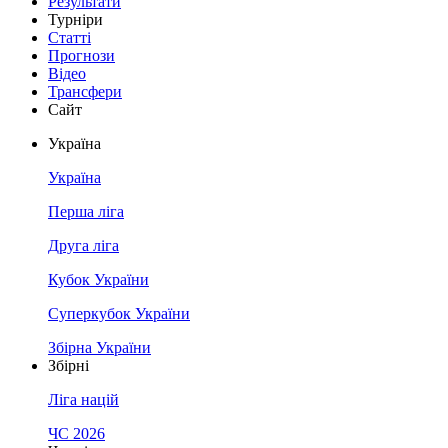
Результати
Турніри
Статті
Прогнози
Відео
Трансфери
Сайт
Україна
Україна
Перша ліга
Друга ліга
Кубок України
Суперкубок України
Збірна України
Збірні
Ліга націй
ЧС 2026