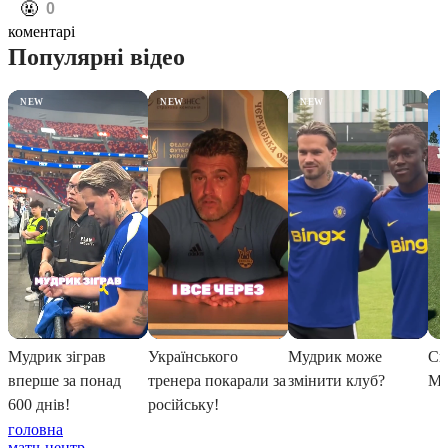
️🤬
0
коментарі
головна
матч-центр