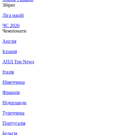
Збірні
Ліга націй
ЧС 2026
Чемпіонати
Англія
Іспанія
АПЛ Top News
Італія
Німеччина
Франція
Нідерланди
Туреччина
Португалія
Бельгія