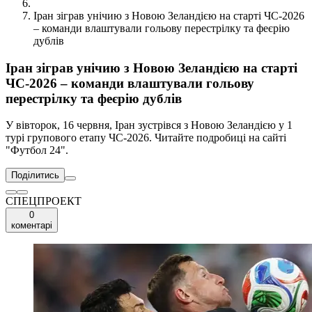
Іран зіграв унічию з Новою Зеландією на старті ЧС-2026
– команди влаштували гольову перестрілку та феєрію
дублів
Іран зіграв унічию з Новою Зеландією на старті
ЧС-2026 – команди влаштували гольову
перестрілку та феєрію дублів
У вівторок, 16 червня, Іран зустрівся з Новою Зеландією у 1
турі групового етапу ЧС-2026. Читайте подробиці на сайті
"Футбол 24".
Поділитись
СПЕЦПРОЕКТ
0
коментарі