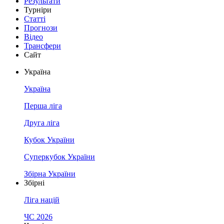
Результати
Турніри
Статті
Прогнози
Відео
Трансфери
Сайт
Україна
Україна
Перша ліга
Друга ліга
Кубок України
Суперкубок України
Збірна України
Збірні
Ліга націй
ЧС 2026