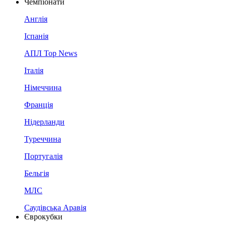
Чемпіонати
Англія
Іспанія
АПЛ Top News
Італія
Німеччина
Франція
Нідерланди
Туреччина
Португалія
Бельгія
МЛС
Саудівська Аравія
Єврокубки