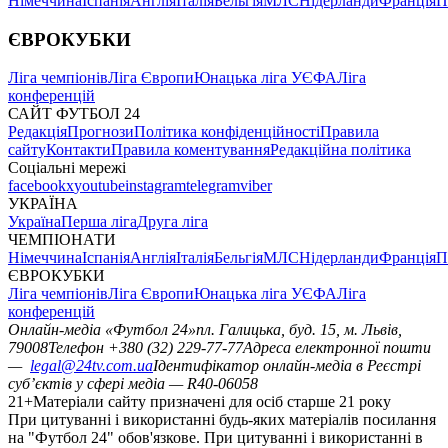
Німеччина
Іспанія
Англія
Італія
Бельгія
МЛС
Нідерланди
Франція
П
ЄВРОКУБКИ
Ліга чемпіонів
Ліга Європи
Юнацька ліга УЄФА
Ліга
конференцій
САЙТ ФУТБОЛ 24
Редакція
Прогнози
Політика конфіденційності
Правила
сайту
Контакти
Правила коментування
Редакційна політика
Соціальні мережі
facebook
x
youtube
instagram
telegram
viber
УКРАЇНА
Україна
Перша ліга
Друга ліга
ЧЕМПІОНАТИ
Німеччина
Іспанія
Англія
Італія
Бельгія
МЛС
Нідерланди
Франція
П
ЄВРОКУБКИ
Ліга чемпіонів
Ліга Європи
Юнацька ліга УЄФА
Ліга
конференцій
Онлайн-медіа «Футбол 24»
пл. Галицька, буд. 15, м. Львів,
79008
Телефон +380 (32) 229-77-77
Адреса електронної пошти
—
legal@24tv.com.ua
Ідентифікатор онлайн-медіа в Реєстрі
суб’єктів у сфері медіа — R40-06058
21+
Матеріали сайту призначені для осіб старше 21 року
При цитуванні і використанні будь-яких матеріалів посилання
на "Футбол 24" обов'язкове. При цитуванні і використанні в