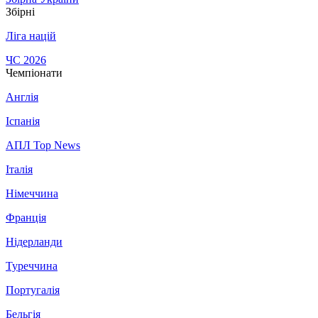
Збірні
Ліга націй
ЧС 2026
Чемпіонати
Англія
Іспанія
АПЛ Top News
Італія
Німеччина
Франція
Нідерланди
Туреччина
Португалія
Бельгія