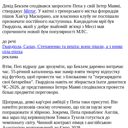
Девід Бекхем сподівався запросити Пепа у свій Інтер Маямі,
стверджує
Mirror
. У квітні з тренерського містка флоридців
пішов Хав'єр Маскерано, але власники клубу не поспішали
призначати постійного наступника. Кандидатом мрії був
Гвардіола, який у добре знайомій зв'язці з Мессі мав
спричинити новий бум популярності МЛС.
до речі
Гвардіола, Салах, Степаненко та решта: вони пішли, а з ними
ціла епоха
реклама
Втім, Пеп відразу дав зрозуміти, що Бекхем даремно витрачає
час. 55-річний каталонець має намір взяти творчу відпустку
від футболу, щоб провести час з близькими та "перезарядити
свої батарейки". Гвардіола навіть не збирається їхати дивитися
ЧС-2026, де представники Інтера Маямі сподівалися провести
більш предметні переговори.
Щоправда, деякі кар'єрні амбіції у Пепа таки присутні. Він
начебто розповів своєму оточенню, що після паузи хоче
попрацювати зі збірною. Зокрема, Пепа приваблює Англія,
яка зараз під керівництвом Томаса Тухеля готується до
чемпіонату світу. Чинний контракт німця з англійською
Асоціацією розрахований до Євро-2028.