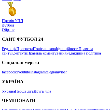
Премія УПЛ
футбол +
Обране
САЙТ ФУТБОЛ 24
Редакція
Прогнози
Політика конфіденційності
Правила
сайту
Контакти
Правила коментування
Редакційна політика
Соціальні мережі
facebook
x
youtube
instagram
telegram
viber
УКРАЇНА
Україна
Перша ліга
Друга ліга
ЧЕМПІОНАТИ