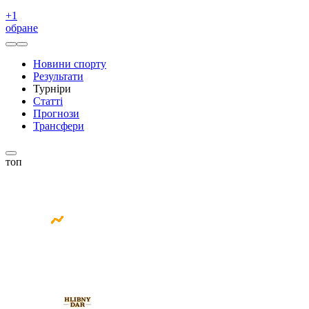
+
1
обране
Новини спорту
Результати
Турніри
Статті
Прогнози
Трансфери
топ