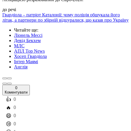
до речі
Гвардіола – патріот Каталонії: чому поліція обшукала його
літак, а партнери по збірній відцуралися, що казав про Україну
Читайте ще
:
Ліонель Мессі
Девід Бекхем
МЛС
АПЛ Top News
Хосеп Гвардіола
Інтер Маямі
Англія
0
Коментувати
️👍
0
️🔥
0
️😄
0
️😢
0