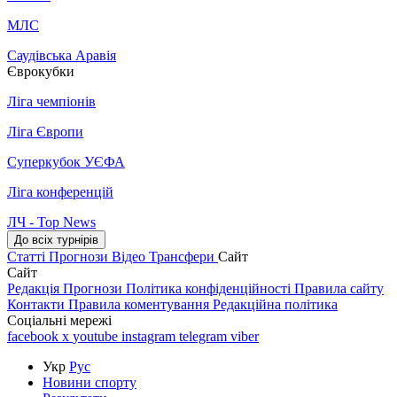
МЛС
Саудівська Аравія
Єврокубки
Ліга чемпіонів
Ліга Європи
Суперкубок УЄФА
Ліга конференцій
ЛЧ - Top News
До всіх турнірів
Статті
Прогнози
Відео
Трансфери
Сайт
Сайт
Редакція
Прогнози
Політика конфіденційності
Правила сайту
Контакти
Правила коментування
Редакційна політика
Соціальні мережі
facebook
x
youtube
instagram
telegram
viber
Укр
Рус
Новини спорту