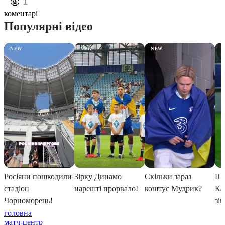
️🤬
1
коментарі
головна
матч-центр