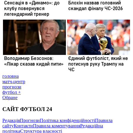
головна
матч-центр
прогнози
футбол +
Обране
САЙТ ФУТБОЛ 24
Редакція
Прогнози
Політика конфіденційності
Правила
сайту
Контакти
Правила коментування
Редакційна
політика
Структура власності