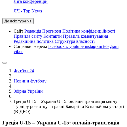
Ліга конференцій
ЛЧ - Top News
До всіх турнірів
Сайт
Редакція
Прогнози
Політика конфіденційності
Правила сайту
Контакти
Правила коментування
Редакційна політика
Структура власності
Соціальні мережі
facebook
x
youtube
instagram
telegram
viber
Футбол 24
Новини футболу
Збірна України
Греція U-15 – Україна U-15: онлайн-трансляція матчу
Турніру розвитку – гравці Баварії та Еспаньйола у старті
(ВІДЕО)
Греція U-15 – Україна U-15: онлайн-трансляція