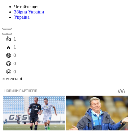
Читайте ще
:
Збірна України
Україна
️👍
1
️🔥
1
️😄
0
️😢
0
️🤬
0
коментарі