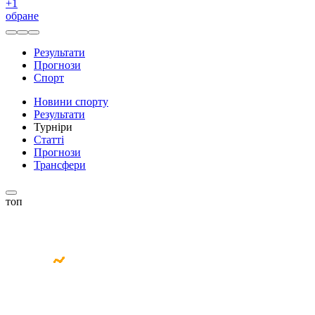
+
1
обране
Результати
Прогнози
Спорт
Новини спорту
Результати
Турніри
Статті
Прогнози
Трансфери
топ