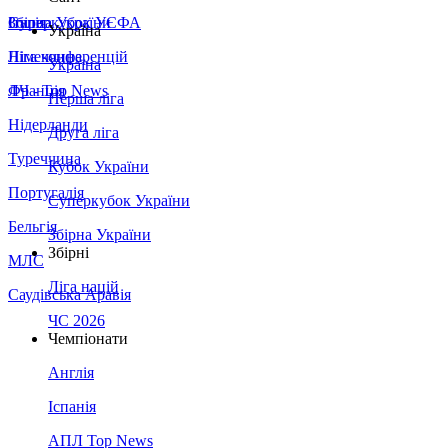
Збірна України
Італія
Суперкубок УЄФА
Україна
Німеччина
Ліга конференцій
Україна
Франція
ЛЧ - Top News
Перша ліга
Нідерланди
Друга ліга
Туреччина
Кубок України
Португалія
Суперкубок України
Бельгія
Збірна України
Збірні
МЛС
Ліга націй
Саудівська Аравія
ЧС 2026
Чемпіонати
Англія
Іспанія
АПЛ Top News