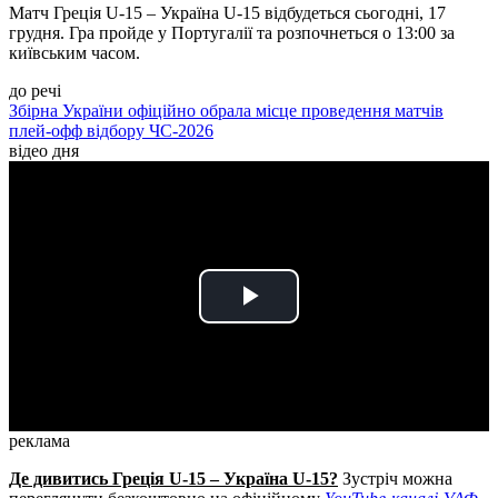
Матч Греція U-15 – Україна U-15 відбудеться сьогодні, 17
грудня. Гра пройде у Португалії та розпочнеться о 13:00 за
київським часом.
до речі
Збірна України офіційно обрала місце проведення матчів
плей-офф відбору ЧС-2026
відео дня
Play
Video
реклама
Де дивитись Греція U-15 – Україна U-15?
Зустріч можна