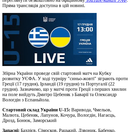
переглянути безкоштовно на офіційному
YouTube-каналі
УАФ
.
Пряма трансляція доступна в цій новині.
Збірна України проведе свій стартовий матч на Кубку
розвитку УЄФА. У ході турніру "синьо-жовті" зіграють проти
Греції (17 грудня), Ірландії (19 грудня) та Португалії (22
грудня). Зазначимо, що у матчі проти Греції з перших хвилин
на поле вийдуть Дмитро Цебеняк з Баварії та Олександр
Вологдін з Еспаньйола.
Стартовий склад України U-15:
Варивода, Чмельов,
Малюта, Цебеняк, Лапунов, Кочура, Вологдін, Нагаєць,
Дрозд, Бонюк, Заморський
Запасні:
Бахрієв, Сімосков, Рацький, Дзвоник, Бабенко,