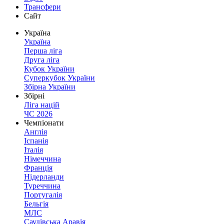
Трансфери
Сайт
Україна
Україна
Перша ліга
Друга ліга
Кубок України
Суперкубок України
Збірна України
Збірні
Ліга націй
ЧС 2026
Чемпіонати
Англія
Іспанія
Італія
Німеччина
Франція
Нідерланди
Туреччина
Португалія
Бельгія
МЛС
Саудівська Аравія