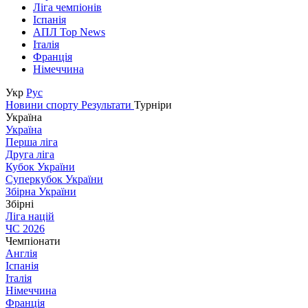
Ліга чемпіонів
Іспанія
АПЛ Top News
Італія
Франція
Німеччина
Укр
Рус
Новини спорту
Результати
Турніри
Україна
Україна
Перша ліга
Друга ліга
Кубок України
Суперкубок України
Збірна України
Збірні
Ліга націй
ЧС 2026
Чемпіонати
Англія
Іспанія
Італія
Німеччина
Франція