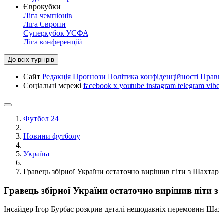
Єврокубки
Ліга чемпіонів
Ліга Європи
Суперкубок УЄФА
Ліга конференцій
До всіх турнірів
Сайт
Редакція
Прогнози
Політика конфіденційності
Прав
Соціальні мережі
facebook
x
youtube
instagram
telegram
vibe
Футбол 24
Новини футболу
Україна
Гравець збірної України остаточно вирішив піти з Шахтар
Гравець збірної України остаточно вирішив піти 
Інсайдер Ігор Бурбас розкрив деталі нещодавніх перемовин Ш