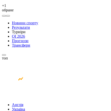
+
1
обране
Новини спорту
Результати
Турніри
ОІ 2026
Прогнози
Трансфери
топ
Англія
Україна