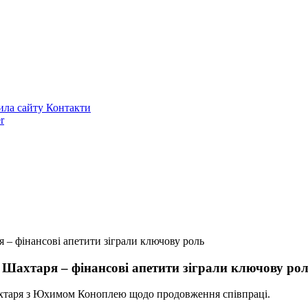
ила сайту
Контакти
r
я – фінансові апетити зіграли ключову роль
з Шахтаря – фінансові апетити зіграли ключову ро
ахтаря з Юхимом Коноплею щодо продовження співпраці.