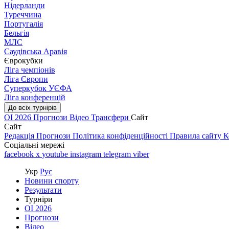
Нідерланди
Туреччина
Португалія
Бельгія
МЛС
Саудівська Аравія
Єврокубки
Ліга чемпіонів
Ліга Європи
Суперкубок УЄФА
Ліга конференцій
До всіх турнірів
ОІ 2026
Прогнози
Відео
Трансфери
Сайт
Сайт
Редакція
Прогнози
Політика конфіденційності
Правила сайту
К
Соціальні мережі
facebook
x
youtube
instagram
telegram
viber
Укр
Рус
Новини спорту
Результати
Турніри
ОІ 2026
Прогнози
Відео