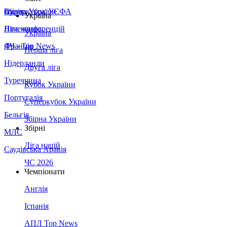
Збірна України
Італія
Суперкубок УЄФА
Україна
Німеччина
Ліга конференцій
Україна
Франція
ЛЧ - Top News
Перша ліга
Нідерланди
Друга ліга
Туреччина
Кубок України
Португалія
Суперкубок України
Бельгія
Збірна України
Збірні
МЛС
Ліга націй
Саудівська Аравія
ЧС 2026
Чемпіонати
Англія
Іспанія
АПЛ Top News