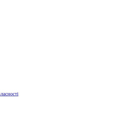
ласності