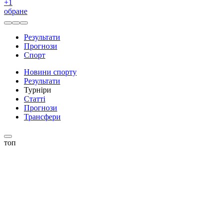
+
1
обране
Результати
Прогнози
Спорт
Новини спорту
Результати
Турніри
Статті
Прогнози
Трансфери
топ