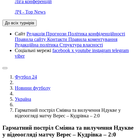
Ліга конференцій
ЛЧ - Top News
До всіх турнірів
Сайт
Редакція
Прогнози
Політика конфіденційності
Правила сайту
Контакти
Правила коментування
Редакційна політика
Структура власності
Соціальні мережі
facebook
x
youtube
instagram
telegram
viber
Футбол 24
Новини футболу
Україна
Гарматний постріл Сміяна та вилучення Ндукве у
відеоогляді матчу Верес – Кудрівка – 2:0
Гарматний постріл Сміяна та вилучення Ндукве
у відеоогляді матчу Верес – Кудрівка – 2:0