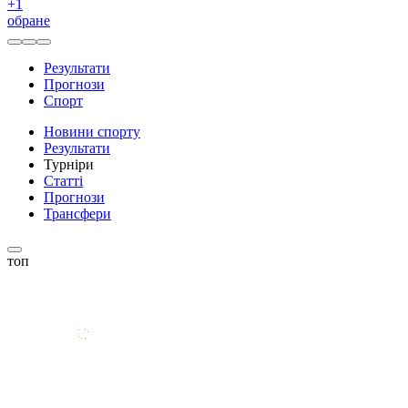
+
1
обране
Результати
Прогнози
Спорт
Новини спорту
Результати
Турніри
Статті
Прогнози
Трансфери
топ