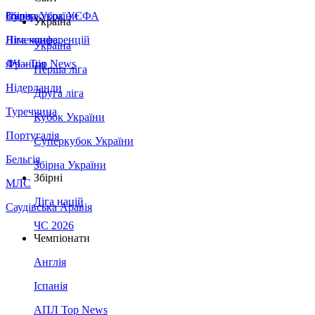
Збірна України
Італія
Суперкубок УЄФА
Україна
Німеччина
Ліга конференцій
Україна
Франція
ЛЧ - Top News
Перша ліга
Нідерланди
Друга ліга
Туреччина
Кубок України
Португалія
Суперкубок України
Бельгія
Збірна України
Збірні
МЛС
Ліга націй
Саудівська Аравія
ЧС 2026
Чемпіонати
Англія
Іспанія
АПЛ Top News