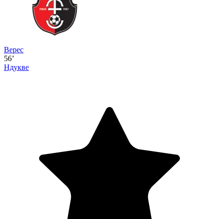
Верес
56’
Ндукве