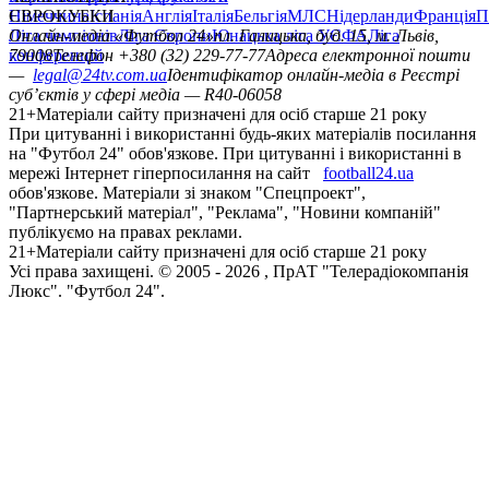
Німеччина
ЄВРОКУБКИ
Іспанія
Англія
Італія
Бельгія
МЛС
Нідерланди
Франція
П
Ліга чемпіонів
Онлайн-медіа «Футбол 24»
Ліга Європи
Юнацька ліга УЄФА
пл. Галицька, буд. 15, м. Львів,
Ліга
конференцій
79008
Телефон +380 (32) 229-77-77
Адреса електронної пошти
—
legal@24tv.com.ua
Ідентифікатор онлайн-медіа в Реєстрі
суб’єктів у сфері медіа — R40-06058
21+
Матеріали сайту призначені для осіб старше 21 року
При цитуванні і використанні будь-яких матеріалів посилання
на "Футбол 24" обов'язкове. При цитуванні і використанні в
мережі Інтернет гіперпосилання на сайт
football24.ua
обов'язкове. Матеріали зі знаком "Спецпроект",
"Партнерський матеріал", "Реклама", "Новини компаній"
публікуємо на правах реклами.
21+
Матеріали сайту призначені для осіб старше 21 року
Усi права захищенi. © 2005 -
2026
, ПрАТ "Телерадіокомпанія
Люкс". "Футбол 24".