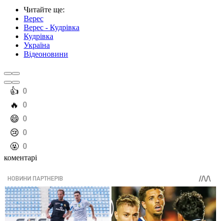
Читайте ще
:
Верес
Верес - Кудрівка
Кудрівка
Україна
Відеоновини
️👍
0
️🔥
0
️😄
0
️😢
0
️🤬
0
коментарі