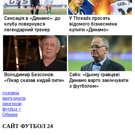
головна
матч-центр
прогнози
футбол +
Обране
САЙТ ФУТБОЛ 24