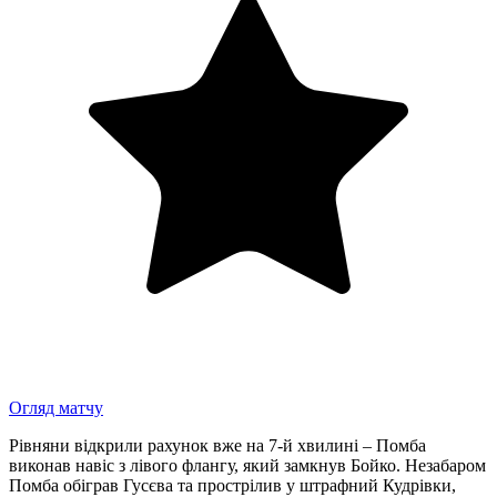
Огляд матчу
Рівняни відкрили рахунок вже на 7-й хвилині – Помба
виконав навіс з лівого флангу, який замкнув Бойко. Незабаром
Помба обіграв Гусєва та прострілив у штрафний Кудрівки,