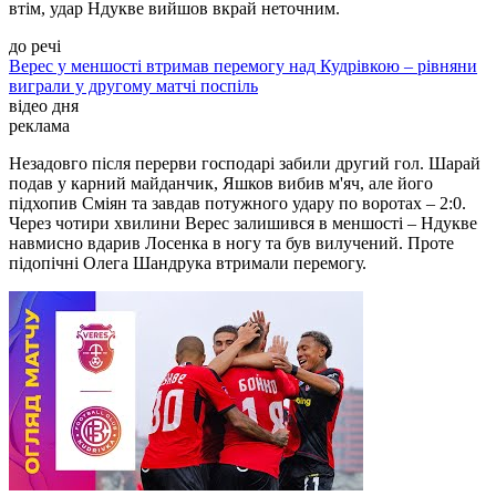
втім, удар Ндукве вийшов вкрай неточним.
до речі
Верес у меншості втримав перемогу над Кудрівкою – рівняни
виграли у другому матчі поспіль
відео дня
реклама
Незадовго після перерви господарі забили другий гол. Шарай
подав у карний майданчик, Яшков вибив м'яч, але його
підхопив Сміян та завдав потужного удару по воротах – 2:0.
Через чотири хвилини Верес залишився в меншості – Ндукве
навмисно вдарив Лосенка в ногу та був вилучений. Проте
підопічні Олега Шандрука втримали перемогу.