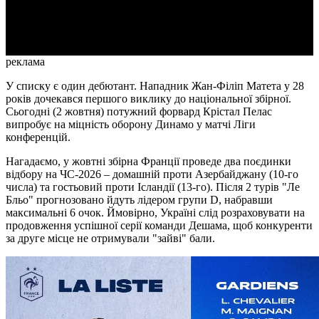
Video
реклама
У списку є один дебютант. Нападник Жан-Філіп Матета у 28
років дочекався першого виклику до національної збірної.
Сьогодні (2 жовтня) потужний форвард Крістал Пелас
випробує на міцність оборону Динамо у матчі Ліги
конференцій.
Нагадаємо, у жовтні збірна Франції проведе два поєдинки
відбору на ЧС-2026 – домашній проти Азербайджану (10-го
числа) та гостьовий проти Ісландії (13-го). Після 2 турів "Ле
Бльо" прогнозовано йдуть лідером групи D, набравши
максимальні 6 очок. Ймовірно, Україні слід розраховувати на
продовження успішної серії команди Дешама, щоб конкуренти
за друге місце не отримували "зайві" бали.