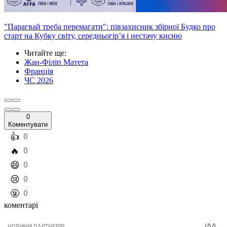
"Парагвай треба перемагати": півзахисник збірної Будко про
старт на Кубку світу, середньогір’я і нестачу кисню
Читайте ще
:
Жан-Філіп Матета
Франція
ЧС 2026
0
Коментувати
️👍
0
️🔥
0
️😄
0
️😢
0
️🤬
0
коментарі