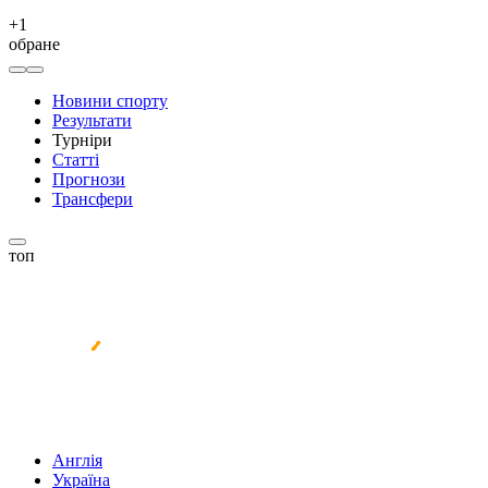
+
1
обране
Новини спорту
Результати
Турніри
Статті
Прогнози
Трансфери
топ
Англія
Україна