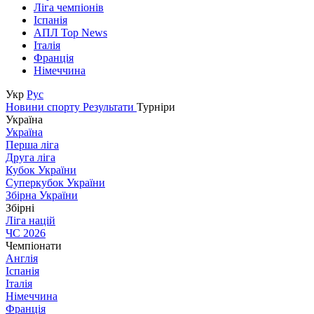
Ліга чемпіонів
Іспанія
АПЛ Top News
Італія
Франція
Німеччина
Укр
Рус
Новини спорту
Результати
Турніри
Україна
Україна
Перша ліга
Друга ліга
Кубок України
Суперкубок України
Збірна України
Збірні
Ліга націй
ЧС 2026
Чемпіонати
Англія
Іспанія
Італія
Німеччина
Франція