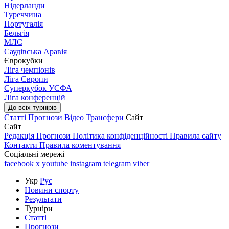
Нідерланди
Туреччина
Португалія
Бельгія
МЛС
Саудівська Аравія
Єврокубки
Ліга чемпіонів
Ліга Європи
Суперкубок УЄФА
Ліга конференцій
До всіх турнірів
Статті
Прогнози
Відео
Трансфери
Сайт
Сайт
Редакція
Прогнози
Політика конфіденційності
Правила сайту
Контакти
Правила коментування
Соціальні мережі
facebook
x
youtube
instagram
telegram
viber
Укр
Рус
Новини спорту
Результати
Турніри
Статті
Прогнози