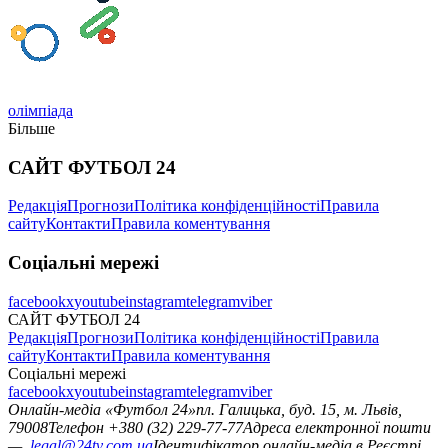
олімпіада
Більше
САЙТ ФУТБОЛ 24
Редакція
Прогнози
Політика конфіденційності
Правила
сайту
Контакти
Правила коментування
Соціальні мережі
facebook
x
youtube
instagram
telegram
viber
САЙТ ФУТБОЛ 24
Редакція
Прогнози
Політика конфіденційності
Правила
сайту
Контакти
Правила коментування
Соціальні мережі
facebook
x
youtube
instagram
telegram
viber
Онлайн-медіа «Футбол 24»
пл. Галицька, буд. 15, м. Львів,
79008
Телефон +380 (32) 229-77-77
Адреса електронної пошти
—
legal@24tv.com.ua
Ідентифікатор онлайн-медіа в Реєстрі