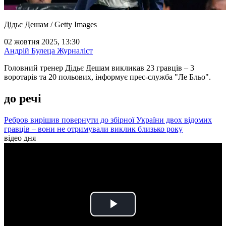
Дідьє Дешам / Getty Images
02 жовтня 2025, 13:30
Андрій Булеца
Журналіст
Головний тренер Дідьє Дешам викликав 23 гравців – 3
воротарів та 20 польових, інформує прес-служба "Ле Бльо".
до речі
Ребров вирішив повернути до збірної України двох відомих
гравців – вони не отримували виклик близько року
відео дня
Play