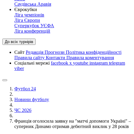
Саудівська Аравія
Єврокубки
Ліга чемпіонів
Ліга Європи
Суперкубок УЄФА
Ліга конференцій
До всіх турнірів
Сайт
Редакція
Прогнози
Політика конфіденційності
Правила сайту
Контакти
Правила коментування
Соціальні мережі
facebook
x
youtube
instagram
telegram
viber
Футбол 24
Новини футболу
ЧС 2026
Франція оголосила заявку на "матчі допомоги Україні" –
суперник Динамо отримав дебютний виклик у 28 років