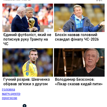
головна
матч-центр
прогнози