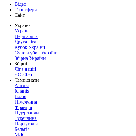
Відео
Трансфери
Сайт
Україна
Україна
Перша ліга
Друга ліга
Кубок України
Суперкубок України
Збірна України
Збірні
Ліга націй
ЧС 2026
Чемпіонати
Англія
Іспанія
Італія
Німеччина
Франція
Нідерланди
Туреччина
Португалія
Бельгія
МЛС