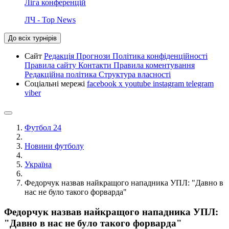
Ліга конференцій
ЛЧ - Top News
До всіх турнірів
Сайт
Редакція
Прогнози
Політика конфіденційності
Правила сайту
Контакти
Правила коментування
Редакційна політика
Структура власності
Соціальні мережі
facebook
x
youtube
instagram
telegram
viber
Футбол 24
Новини футболу
Україна
Федорчук назвав найкращого нападника УПЛ: "Давно в
нас не було такого форварда"
Федорчук назвав найкращого нападника УПЛ:
"Давно в нас не було такого форварда"