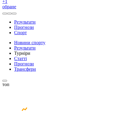
+
1
обране
Результати
Прогнози
Спорт
Новини спорту
Результати
Турніри
Статті
Прогнози
Трансфери
топ