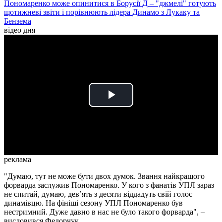
Пономаренко може опинитися в Борусії Д – "джмелі" готують
щотижневі звіти і порівнюють лідера Динамо з Лукаку та
Бензема
відео дня
Play
Video
реклама
"Думаю, тут не може бути двох думок. Звання найкращого
форварда заслужив Пономаренко. У кого з фанатів УПЛ зараз
не спитай, думаю, дев’ять з десяти віддадуть свій голос
динамівцю. На фініші сезону УПЛ Пономаренко був
нестримний. Дуже давно в нас не було такого форварда", –
висловився Федорчук.