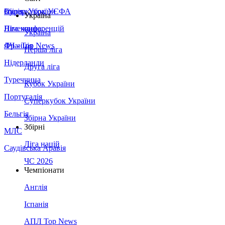
Збірна України
Італія
Суперкубок УЄФА
Україна
Німеччина
Ліга конференцій
Україна
Франція
ЛЧ - Top News
Перша ліга
Нідерланди
Друга ліга
Туреччина
Кубок України
Португалія
Суперкубок України
Бельгія
Збірна України
Збірні
МЛС
Ліга націй
Саудівська Аравія
ЧС 2026
Чемпіонати
Англія
Іспанія
АПЛ Top News