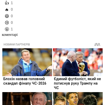
️👍
1
️🔥
0
️😄
0
️😢
0
️🤬
1
коментарі