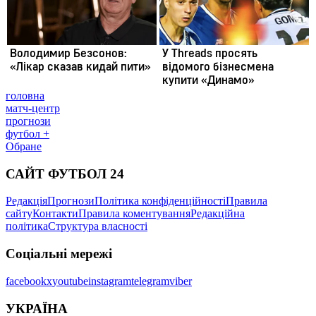
головна
матч-центр
прогнози
футбол +
Обране
САЙТ ФУТБОЛ 24
Редакція
Прогнози
Політика конфіденційності
Правила
сайту
Контакти
Правила коментування
Редакційна
політика
Структура власності
Соціальні мережі
facebook
x
youtube
instagram
telegram
viber
УКРАЇНА