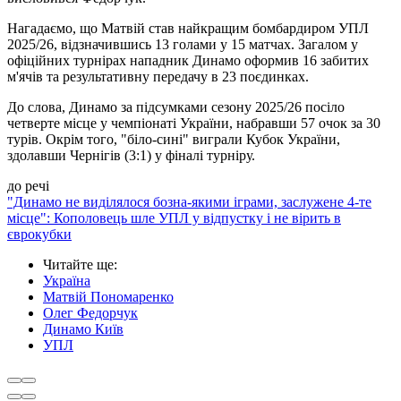
Нагадаємо, що Матвій став найкращим бомбардиром УПЛ
2025/26, відзначившись 13 голами у 15 матчах. Загалом у
офіційних турнірах нападник Динамо оформив 16 забитих
м'ячів та результативну передачу в 23 поєдинках.
До слова, Динамо за підсумками сезону 2025/26 посіло
четверте місце у чемпіонаті України, набравши 57 очок за 30
турів. Окрім того, "біло-сині" виграли Кубок України,
здолавши Чернігів (3:1) у фіналі турніру.
до речі
"Динамо не виділялося бозна-якими іграми, заслужене 4-те
місце": Кополовець шле УПЛ у відпустку і не вірить в
єврокубки
Читайте ще
:
Україна
Матвій Пономаренко
Олег Федорчук
Динамо Київ
УПЛ