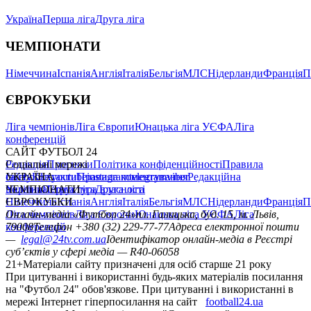
Україна
Перша ліга
Друга ліга
ЧЕМПІОНАТИ
Німеччина
Іспанія
Англія
Італія
Бельгія
МЛС
Нідерланди
Франція
П
ЄВРОКУБКИ
Ліга чемпіонів
Ліга Європи
Юнацька ліга УЄФА
Ліга
конференцій
САЙТ ФУТБОЛ 24
Редакція
Соціальні мережі
Прогнози
Політика конфіденційності
Правила
сайту
facebook
УКРАЇНА
Контакти
x
youtube
Правила коментування
instagram
telegram
viber
Редакційна
політика
Україна
ЧЕМПІОНАТИ
Перша ліга
Структура власності
Друга ліга
Німеччина
ЄВРОКУБКИ
Іспанія
Англія
Італія
Бельгія
МЛС
Нідерланди
Франція
П
Ліга чемпіонів
Онлайн-медіа «Футбол 24»
Ліга Європи
Юнацька ліга УЄФА
пл. Галицька, буд. 15, м. Львів,
Ліга
конференцій
79008
Телефон +380 (32) 229-77-77
Адреса електронної пошти
—
legal@24tv.com.ua
Ідентифікатор онлайн-медіа в Реєстрі
суб’єктів у сфері медіа — R40-06058
21+
Матеріали сайту призначені для осіб старше 21 року
При цитуванні і використанні будь-яких матеріалів посилання
на "Футбол 24" обов'язкове. При цитуванні і використанні в
мережі Інтернет гіперпосилання на сайт
football24.ua