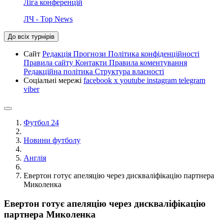
Ліга конференцій
ЛЧ - Top News
До всіх турнірів
Сайт
Редакція
Прогнози
Політика конфіденційності
Правила сайту
Контакти
Правила коментування
Редакційна політика
Структура власності
Соціальні мережі
facebook
x
youtube
instagram
telegram
viber
Футбол 24
Новини футболу
Англія
Евертон готує апеляцію через дискваліфікацію партнера
Миколенка
Евертон готує апеляцію через дискваліфікацію
партнера Миколенка