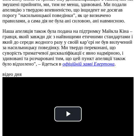
змушені прийняти, ми, тим не менш, здивовані. Ми подали
апеляцію з твердою впевненістю, що інцидент не досягав
порогу "насильницької поведінки", як це визначено
правилами, а сама дія не була ані силовою, ані навмисною.
Наша апеляція також була подана на підтримку Майкла Кіна –
гравця, який завжди діє з найвищими етичними стандартами і
який до середи жодного разу у своїй кар’єрі не був вилучений
за насильницьку поведінку. Ми твердо переконані, що
суворість триматчевої дискваліфікації є явно надмірною, і
здивовані та розчаровані тим, що цей пункт апеляції також
було відхилено", – йдеться в
офіційній заяві Евертона
.
відео дня
Play
Video