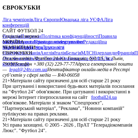
ЄВРОКУБКИ
Ліга чемпіонів
Ліга Європи
Юнацька ліга УЄФА
Ліга
конференцій
САЙТ ФУТБОЛ 24
Редакція
Соціальні мережі
Прогнози
Політика конфіденційності
Правила
сайту
facebook
УКРАЇНА
Контакти
x
youtube
Правила коментування
instagram
telegram
viber
Редакційна
політика
Україна
ЧЕМПІОНАТИ
Перша ліга
Структура власності
Друга ліга
Німеччина
ЄВРОКУБКИ
Іспанія
Англія
Італія
Бельгія
МЛС
Нідерланди
Франція
П
Ліга чемпіонів
Онлайн-медіа «Футбол 24»
Ліга Європи
Юнацька ліга УЄФА
пл. Галицька, буд. 15, м. Львів,
Ліга
конференцій
79008
Телефон +380 (32) 229-77-77
Адреса електронної пошти
—
legal@24tv.com.ua
Ідентифікатор онлайн-медіа в Реєстрі
суб’єктів у сфері медіа — R40-06058
21+
Матеріали сайту призначені для осіб старше 21 року
При цитуванні і використанні будь-яких матеріалів посилання
на "Футбол 24" обов'язкове. При цитуванні і використанні в
мережі Інтернет гіперпосилання на сайт
football24.ua
обов'язкове. Матеріали зі знаком "Спецпроект",
"Партнерський матеріал", "Реклама", "Новини компаній"
публікуємо на правах реклами.
21+
Матеріали сайту призначені для осіб старше 21 року
Усi права захищенi. © 2005 -
2026
, ПрАТ "Телерадіокомпанія
Люкс". "Футбол 24".