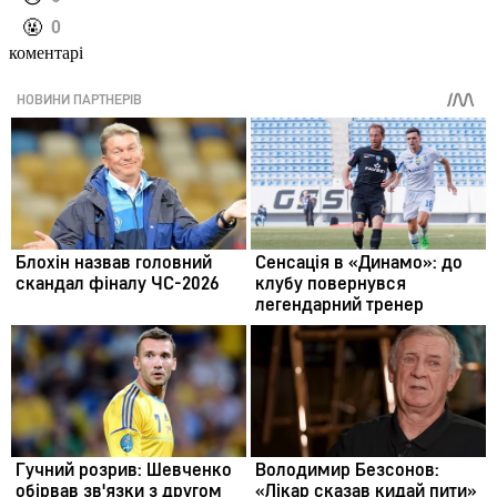
️🤬
0
коментарі