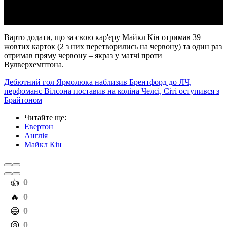
Варто додати, що за свою кар'єру Майкл Кін отримав 39
жовтих карток (2 з них перетворились на червону) та один раз
отримав пряму червону – якраз у матчі проти
Вулверхемптона.
Дебютний гол Ярмолюка наблизив Брентфорд до ЛЧ,
перфоманс Вілсона поставив на коліна Челсі, Сіті оступився з
Брайтоном
Читайте ще
:
Евертон
Англія
Майкл Кін
️👍
0
️🔥
0
️😄
0
️😢
0