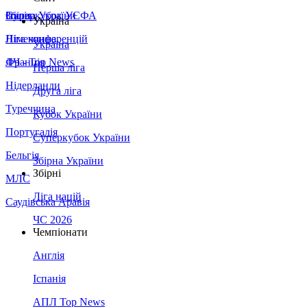
Збірна України
Італія
Суперкубок УЄФА
Україна
Німеччина
Ліга конференцій
Україна
Франція
ЛЧ - Top News
Перша ліга
Нідерланди
Друга ліга
Туреччина
Кубок України
Португалія
Суперкубок України
Бельгія
Збірна України
Збірні
МЛС
Ліга націй
Саудівська Аравія
ЧС 2026
Чемпіонати
Англія
Іспанія
АПЛ Top News