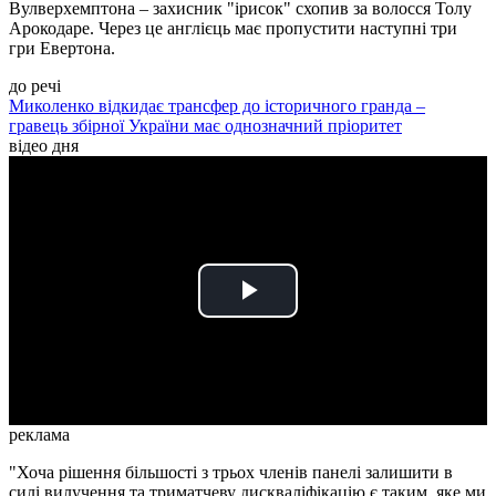
Вулверхемптона – захисник "ірисок" схопив за волосся Толу
Арокодаре. Через це англієць має пропустити наступні три
гри Евертона.
до речі
Миколенко відкидає трансфер до історичного гранда –
гравець збірної України має однозначний пріоритет
відео дня
Play
Video
реклама
"Хоча рішення більшості з трьох членів панелі залишити в
силі вилучення та триматчеву дискваліфікацію є таким, яке ми