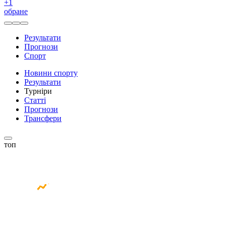
+
1
обране
Результати
Прогнози
Спорт
Новини спорту
Результати
Турніри
Статті
Прогнози
Трансфери
топ