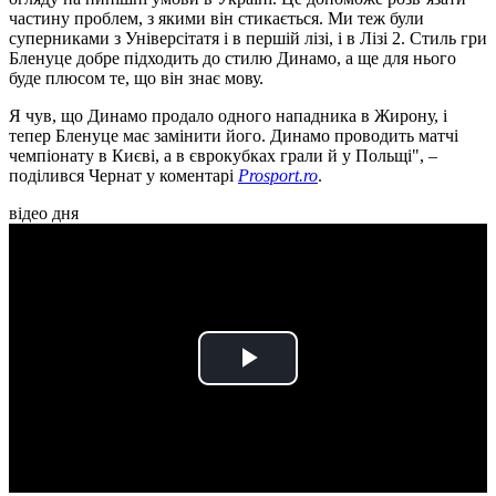
частину проблем, з якими він стикається. Ми теж були
суперниками з Універсітатя і в першій лізі, і в Лізі 2. Стиль гри
Бленуце добре підходить до стилю Динамо, а ще для нього
буде плюсом те, що він знає мову.
Я чув, що Динамо продало одного нападника в Жирону, і
тепер Бленуце має замінити його. Динамо проводить матчі
чемпіонату в Києві, а в єврокубках грали й у Польщі", –
поділився Чернат у коментарі
Prosport.ro
.
відео дня
Play
Video