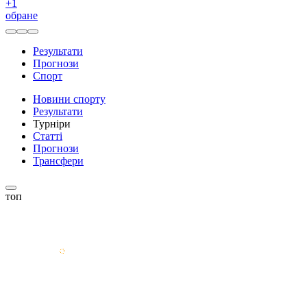
+
1
обране
Результати
Прогнози
Спорт
Новини спорту
Результати
Турніри
Статті
Прогнози
Трансфери
топ