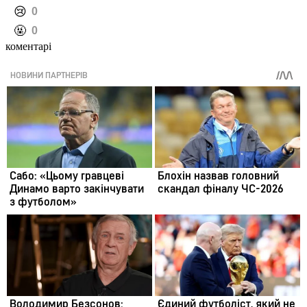
️😢
0
️🤬
0
коментарі