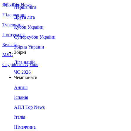
Франція
ЛЧ - Top News
Перша ліга
Нідерланди
Друга ліга
Туреччина
Кубок України
Португалія
Суперкубок України
Бельгія
Збірна України
Збірні
МЛС
Ліга націй
Саудівська Аравія
ЧС 2026
Чемпіонати
Англія
Іспанія
АПЛ Top News
Італія
Німеччина