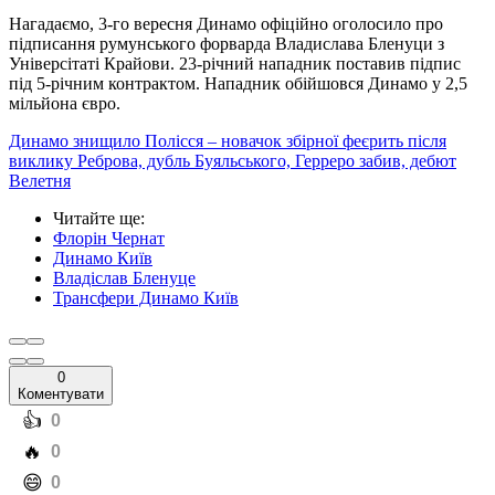
Нагадаємо, 3-го вересня Динамо офіційно оголосило про
підписання румунського форварда Владислава Бленуци з
Універсітаті Крайови. 23-річний нападник поставив підпис
під 5-річним контрактом. Нападник обійшовся Динамо у 2,5
мільйона євро.
Динамо знищило Полісся – новачок збірної феєрить після
виклику Реброва, дубль Буяльського, Герреро забив, дебют
Велетня
Читайте ще
:
Флорін Чернат
Динамо Київ
Владіслав Бленуце
Трансфери Динамо Київ
0
Коментувати
️👍
0
️🔥
0
️😄
0