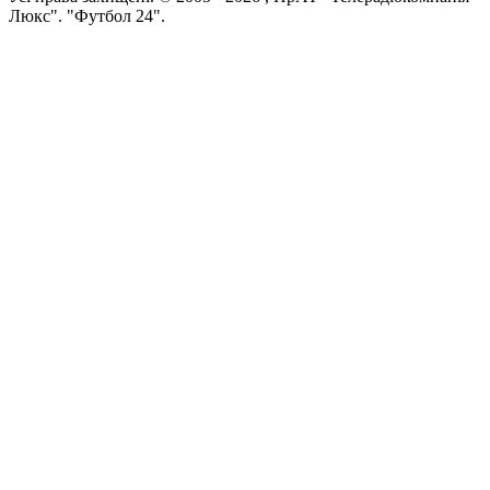
Люкс". "Футбол 24".