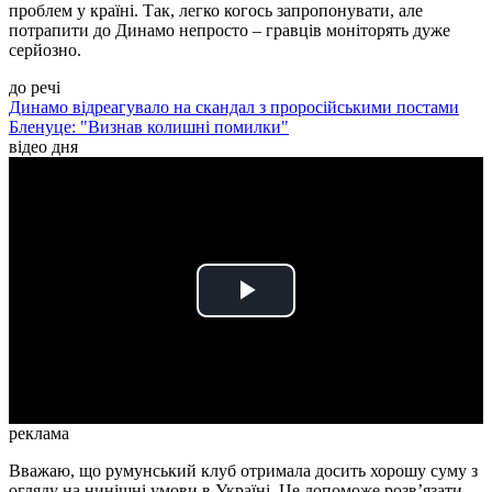
проблем у країні. Так, легко когось запропонувати, але
потрапити до Динамо непросто – гравців моніторять дуже
серйозно.
до речі
Динамо відреагувало на скандал з проросійськими постами
Бленуце: "Визнав колишні помилки"
відео дня
Play
Video
реклама
Вважаю, що румунський клуб отримала досить хорошу суму з
огляду на нинішні умови в Україні. Це допоможе розв’язати