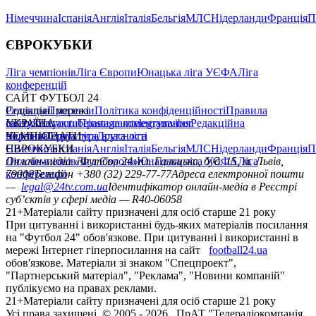
Німеччина
Іспанія
Англія
Італія
Бельгія
МЛС
Нідерланди
Франція
П
ЄВРОКУБКИ
Ліга чемпіонів
Ліга Європи
Юнацька ліга УЄФА
Ліга
конференцій
САЙТ ФУТБОЛ 24
Редакція
Соціальні мережі
Прогнози
Політика конфіденційності
Правила
сайту
facebook
УКРАЇНА
Контакти
x
youtube
Правила коментування
instagram
telegram
viber
Редакційна
політика
Україна
ЧЕМПІОНАТИ
Перша ліга
Структура власності
Друга ліга
Німеччина
ЄВРОКУБКИ
Іспанія
Англія
Італія
Бельгія
МЛС
Нідерланди
Франція
П
Ліга чемпіонів
Онлайн-медіа «Футбол 24»
Ліга Європи
Юнацька ліга УЄФА
пл. Галицька, буд. 15, м. Львів,
Ліга
конференцій
79008
Телефон +380 (32) 229-77-77
Адреса електронної пошти
—
legal@24tv.com.ua
Ідентифікатор онлайн-медіа в Реєстрі
суб’єктів у сфері медіа — R40-06058
21+
Матеріали сайту призначені для осіб старше 21 року
При цитуванні і використанні будь-яких матеріалів посилання
на "Футбол 24" обов'язкове. При цитуванні і використанні в
мережі Інтернет гіперпосилання на сайт
football24.ua
обов'язкове. Матеріали зі знаком "Спецпроект",
"Партнерський матеріал", "Реклама", "Новини компаній"
публікуємо на правах реклами.
21+
Матеріали сайту призначені для осіб старше 21 року
Усi права захищенi. © 2005 -
2026
, ПрАТ "Телерадіокомпанія