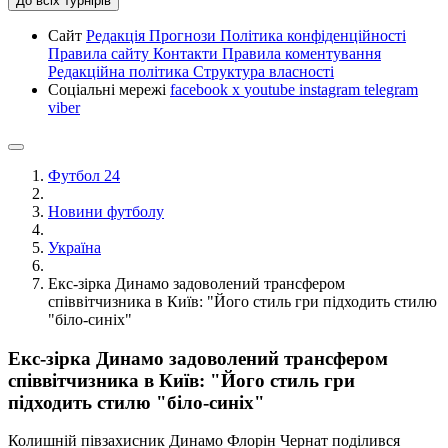
До всіх турнірів
Сайт
Редакція
Прогнози
Політика конфіденційності
Правила сайту
Контакти
Правила коментування
Редакційна політика
Структура власності
Соціальні мережі
facebook
x
youtube
instagram
telegram
viber
Футбол 24
Новини футболу
Україна
Екс-зірка Динамо задоволений трансфером
співвітчизника в Київ: "Його стиль гри підходить стилю
"біло-синіх"
Екс-зірка Динамо задоволений трансфером
співвітчизника в Київ: "Його стиль гри
підходить стилю "біло-синіх"
Колишній півзахисник Динамо Флорін Чернат поділився