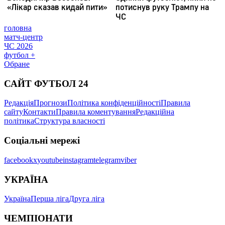
головна
матч-центр
ЧС 2026
футбол +
Обране
САЙТ ФУТБОЛ 24
Редакція
Прогнози
Політика конфіденційності
Правила
сайту
Контакти
Правила коментування
Редакційна
політика
Структура власності
Соціальні мережі
facebook
x
youtube
instagram
telegram
viber
УКРАЇНА
Україна
Перша ліга
Друга ліга
ЧЕМПІОНАТИ