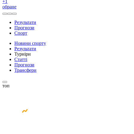
+
1
обране
Результати
Прогнози
Спорт
Новини спорту
Результати
Турніри
Статті
Прогнози
Трансфери
топ