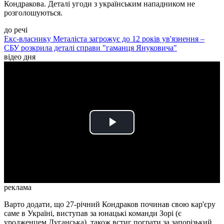
Кондракова. Деталі угоди з українським нападником не
розголошуються.
до речі
Екс-власнику Металіста загрожує до 12 років ув'язнення –
СБУ розкрила деталі справи "гаманця Януковича"
відео дня
Play
Video
реклама
Варто додати, що 27-річний Кондраков починав свою кар'єру
саме в Україні, виступав за юнацькі команди Зорі (є
уродженцем Луганська), також встиг пограти за запорізький