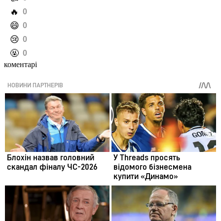
️🔥
0
️😄
0
️😢
0
️🤬
0
коментарі