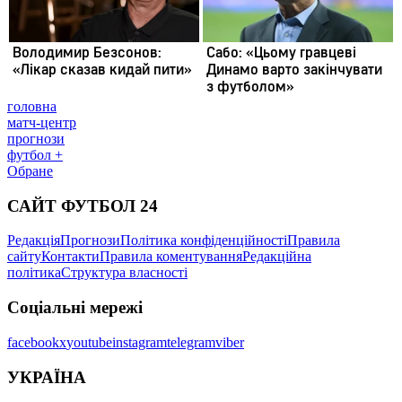
головна
матч-центр
прогнози
футбол +
Обране
САЙТ ФУТБОЛ 24
Редакція
Прогнози
Політика конфіденційності
Правила
сайту
Контакти
Правила коментування
Редакційна
політика
Структура власності
Соціальні мережі
facebook
x
youtube
instagram
telegram
viber
УКРАЇНА