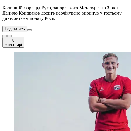
Колишній форвард Руха, запорізького Металурга та Зірки
Данило Кондраков досить неочікувано виринув у третьому
дивізіоні чемпіонату Росії.
Поділитись
0
коментарі