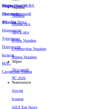
Збірна України
Італія
Суперкубок УЄФА
Україна
Німеччина
Ліга конференцій
Україна
Франція
ЛЧ - Top News
Перша ліга
Нідерланди
Друга ліга
Туреччина
Кубок України
Португалія
Суперкубок України
Бельгія
Збірна України
Збірні
МЛС
Ліга націй
Саудівська Аравія
ЧС 2026
Чемпіонати
Англія
Іспанія
АПЛ Top News