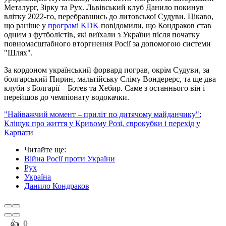
Металург, Зірку та Рух. Львівський клуб Данило покинув
влітку 2022-го, перебравшись до литовської Судуви. Цікаво,
що раніше у
програмі KDK
повідомили, що Кондраков став
одним з футболістів, які виїхали з України після початку
повномасштабного вторгнення Росії за допомогою системи
"Шлях".
За кордоном український форвард пограв, окрім Судуви, за
болгарський Пирин, мальтійську Сліму Вондерерс, та ще два
клуби з Болгарії – Ботев та Хебир. Саме з останнього він і
перейшов до чемпіонату водокачки.
"Найважчий момент – приліт по дитячому майданчику":
Кліщук про життя у Кривому Розі, єврокубки і перехід у
Карпати
Читайте ще
:
Війна Росії проти України
Рух
Україна
Данило Кондраков
️👍
0