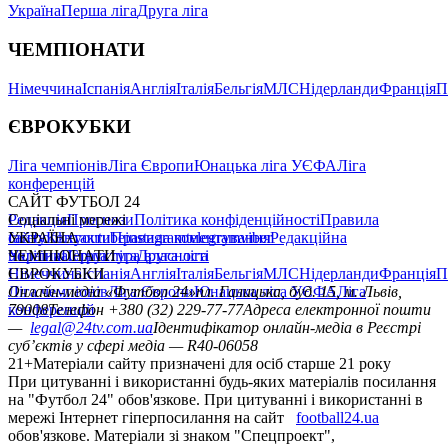
Україна
Перша ліга
Друга ліга
ЧЕМПІОНАТИ
Німеччина
Іспанія
Англія
Італія
Бельгія
МЛС
Нідерланди
Франція
П
ЄВРОКУБКИ
Ліга чемпіонів
Ліга Європи
Юнацька ліга УЄФА
Ліга
конференцій
САЙТ ФУТБОЛ 24
Редакція
Соціальні мережі
Прогнози
Політика конфіденційності
Правила
сайту
facebook
УКРАЇНА
Контакти
x
youtube
Правила коментування
instagram
telegram
viber
Редакційна
політика
Україна
ЧЕМПІОНАТИ
Перша ліга
Структура власності
Друга ліга
Німеччина
ЄВРОКУБКИ
Іспанія
Англія
Італія
Бельгія
МЛС
Нідерланди
Франція
П
Ліга чемпіонів
Онлайн-медіа «Футбол 24»
Ліга Європи
Юнацька ліга УЄФА
пл. Галицька, буд. 15, м. Львів,
Ліга
конференцій
79008
Телефон +380 (32) 229-77-77
Адреса електронної пошти
—
legal@24tv.com.ua
Ідентифікатор онлайн-медіа в Реєстрі
суб’єктів у сфері медіа — R40-06058
21+
Матеріали сайту призначені для осіб старше 21 року
При цитуванні і використанні будь-яких матеріалів посилання
на "Футбол 24" обов'язкове. При цитуванні і використанні в
мережі Інтернет гіперпосилання на сайт
football24.ua
обов'язкове. Матеріали зі знаком "Спецпроект",