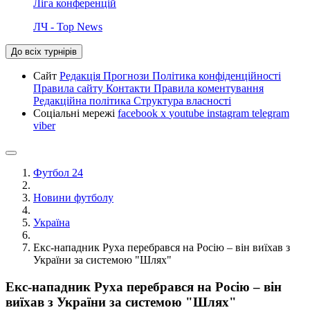
Ліга конференцій
ЛЧ - Top News
До всіх турнірів
Сайт
Редакція
Прогнози
Політика конфіденційності
Правила сайту
Контакти
Правила коментування
Редакційна політика
Структура власності
Соціальні мережі
facebook
x
youtube
instagram
telegram
viber
Футбол 24
Новини футболу
Україна
Екс-нападник Руха перебрався на Росію – він виїхав з
України за системою "Шлях"
Екс-нападник Руха перебрався на Росію – він
виїхав з України за системою "Шлях"