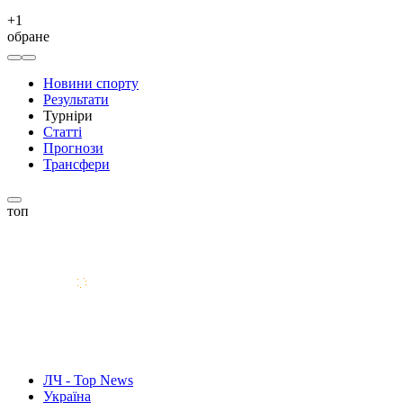
+
1
обране
Новини спорту
Результати
Турніри
Статті
Прогнози
Трансфери
топ
ЛЧ - Top News
Україна