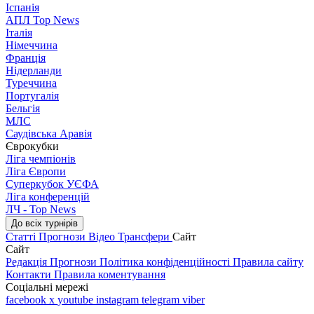
Іспанія
АПЛ Top News
Італія
Німеччина
Франція
Нідерланди
Туреччина
Португалія
Бельгія
МЛС
Саудівська Аравія
Єврокубки
Ліга чемпіонів
Ліга Європи
Суперкубок УЄФА
Ліга конференцій
ЛЧ - Top News
До всіх турнірів
Статті
Прогнози
Відео
Трансфери
Сайт
Сайт
Редакція
Прогнози
Політика конфіденційності
Правила сайту
Контакти
Правила коментування
Соціальні мережі
facebook
x
youtube
instagram
telegram
viber