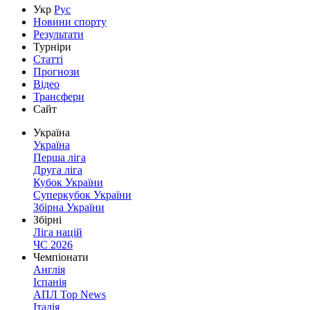
Укр
Рус
Новини спорту
Результати
Турніри
Статті
Прогнози
Відео
Трансфери
Сайт
Україна
Україна
Перша ліга
Друга ліга
Кубок України
Суперкубок України
Збірна України
Збірні
Ліга націй
ЧС 2026
Чемпіонати
Англія
Іспанія
АПЛ Top News
Італія