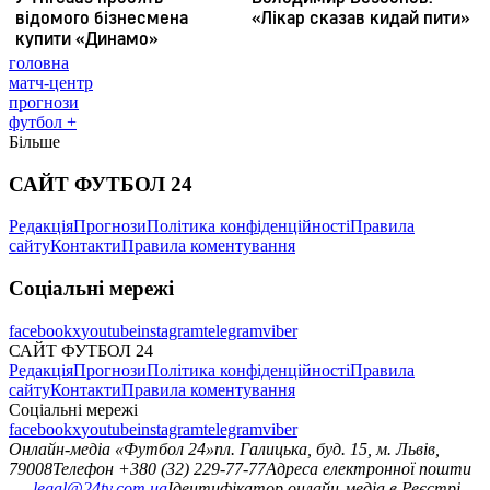
головна
матч-центр
прогнози
футбол +
Більше
САЙТ ФУТБОЛ 24
Редакція
Прогнози
Політика конфіденційності
Правила
сайту
Контакти
Правила коментування
Соціальні мережі
facebook
x
youtube
instagram
telegram
viber
САЙТ ФУТБОЛ 24
Редакція
Прогнози
Політика конфіденційності
Правила
сайту
Контакти
Правила коментування
Соціальні мережі
facebook
x
youtube
instagram
telegram
viber
Онлайн-медіа «Футбол 24»
пл. Галицька, буд. 15, м. Львів,
79008
Телефон +380 (32) 229-77-77
Адреса електронної пошти
—
legal@24tv.com.ua
Ідентифікатор онлайн-медіа в Реєстрі