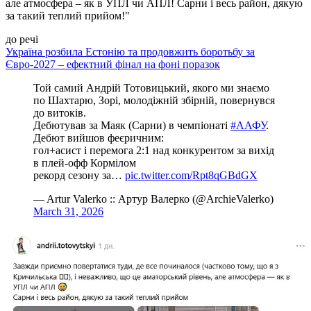
але атмосфера – як в УПЛ чи АПЛ! Сарни і весь район, дякую
за такий теплий прийом!"
до речі
Україна розбила Естонію та продовжить боротьбу за
Євро-2027 – ефектний фінал на фоні поразок
Той самий Андрій Тотовицький, якого ми знаємо
по Шахтарю, Зорі, молодіжній збірній, повернувся
до витоків.
Дебютував за Маяк (Сарни) в чемпіонаті
#ААФУ
.
Дебют вийшов феєричним:
гол+асист і перемога 2:1 над конкурентом за вихід
в плей-офф Кормілом
рекорд сезону за…
pic.twitter.com/Rpt8qGBdGX
— Artur Valerko :: Артур Валерко (@ArchieValerko)
March 31, 2026