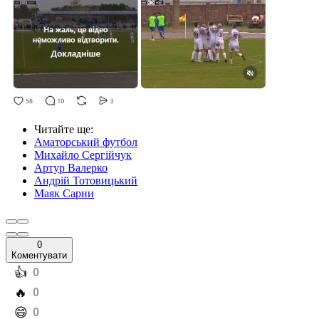
Читайте ще
:
Аматорський футбол
Михайло Сергійчук
Артур Валерко
Андрій Тотовицький
Маяк Сарни
0
Коментувати
️👍
0
️🔥
0
️😄
0