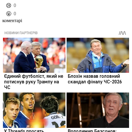
️😢
0
️🤬
0
коментарі