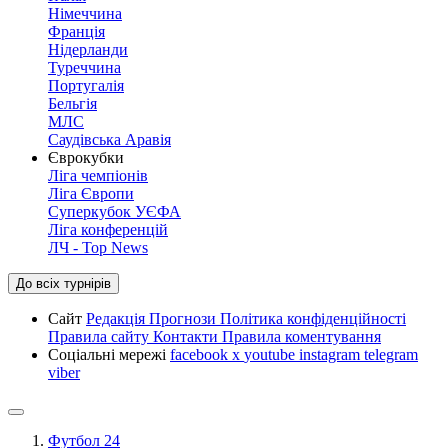
Німеччина
Франція
Нідерланди
Туреччина
Португалія
Бельгія
МЛС
Саудівська Аравія
Єврокубки
Ліга чемпіонів
Ліга Європи
Суперкубок УЄФА
Ліга конференцій
ЛЧ - Top News
До всіх турнірів
Сайт
Редакція
Прогнози
Політика конфіденційності
Правила сайту
Контакти
Правила коментування
Соціальні мережі
facebook
x
youtube
instagram
telegram
viber
Футбол 24