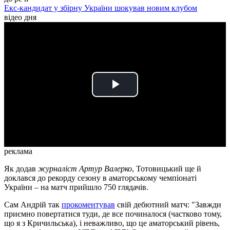
Екс-кандидат у збірну України шокував новим клубом
відео дня
Play
Video
реклама
Як додав
журналіст Артур Валерко
, Тотовицький ще й
доклався до рекорду сезону в аматорському чемпіонаті
України – на матч прийшло 750 глядачів.
Сам Андрій так
прокоментував
свій дебютний матч: "Завжди
приємно повертатися туди, де все починалося (частково тому,
що я з Кричильська), і неважливо, що це аматорський рівень,