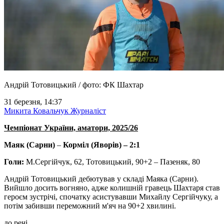
Андрій Тотовицький / фото: ФК Шахтар
31 березня, 14:37
Микита Ковальчук
Журналіст
Чемпіонат України, аматори, 2025/26
Маяк (Сарни)
–
Корміл (Яворів)
– 2:1
Голи:
М.Сергійчук, 62, Тотовицький, 90+2 – Пазеняк, 80
Андрій Тотовицький дебютував у складі Маяка (Сарни).
Вийшло досить вогняно, адже колишній гравець Шахтаря став
героєм зустрічі, спочатку асистувавши Михайлу Сергійчуку, а
потім забивши переможний м'яч на 90+2 хвилині.
до речі