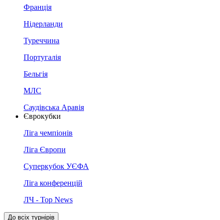
Франція
Нідерланди
Туреччина
Португалія
Бельгія
МЛС
Саудівська Аравія
Єврокубки
Ліга чемпіонів
Ліга Європи
Суперкубок УЄФА
Ліга конференцій
ЛЧ - Top News
До всіх турнірів