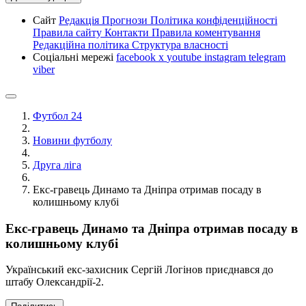
Сайт
Редакція
Прогнози
Політика конфіденційності
Правила сайту
Контакти
Правила коментування
Редакційна політика
Структура власності
Соціальні мережі
facebook
x
youtube
instagram
telegram
viber
Футбол 24
Новини футболу
Друга ліга
Екс-гравець Динамо та Дніпра отримав посаду в
колишньому клубі
Екс-гравець Динамо та Дніпра отримав посаду в
колишньому клубі
Український екс-захисник Сергій Логінов приєднався до
штабу Олександрії-2.