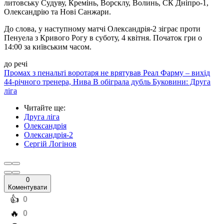
литовську Судуву, Кремінь, Ворсклу, Волинь, СК Дніпро-1,
Олександрію та Нові Санжари.
До слова, у наступному матчі Олександрія-2 зіграє проти
Пенуела з Кривого Рогу в суботу, 4 квітня. Початок гри о
14:00 за київським часом.
до речі
Промах з пенальті воротаря не врятував Реал Фарму – вихід
44-річного тренера, Нива В обіграла дубль Буковини: Друга
ліга
Читайте ще
:
Друга ліга
Олександрія
Олександрія-2
Сергій Логінов
0
Коментувати
️👍
0
️🔥
0