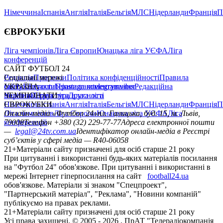
Німеччина
Іспанія
Англія
Італія
Бельгія
МЛС
Нідерланди
Франція
П
ЄВРОКУБКИ
Ліга чемпіонів
Ліга Європи
Юнацька ліга УЄФА
Ліга
конференцій
САЙТ ФУТБОЛ 24
Редакція
Соціальні мережі
Прогнози
Політика конфіденційності
Правила
сайту
facebook
УКРАЇНА
Контакти
x
youtube
Правила коментування
instagram
telegram
viber
Редакційна
політика
Україна
ЧЕМПІОНАТИ
Перша ліга
Структура власності
Друга ліга
Німеччина
ЄВРОКУБКИ
Іспанія
Англія
Італія
Бельгія
МЛС
Нідерланди
Франція
П
Ліга чемпіонів
Онлайн-медіа «Футбол 24»
Ліга Європи
Юнацька ліга УЄФА
пл. Галицька, буд. 15, м. Львів,
Ліга
конференцій
79008
Телефон +380 (32) 229-77-77
Адреса електронної пошти
—
legal@24tv.com.ua
Ідентифікатор онлайн-медіа в Реєстрі
суб’єктів у сфері медіа — R40-06058
21+
Матеріали сайту призначені для осіб старше 21 року
При цитуванні і використанні будь-яких матеріалів посилання
на "Футбол 24" обов'язкове. При цитуванні і використанні в
мережі Інтернет гіперпосилання на сайт
football24.ua
обов'язкове. Матеріали зі знаком "Спецпроект",
"Партнерський матеріал", "Реклама", "Новини компаній"
публікуємо на правах реклами.
21+
Матеріали сайту призначені для осіб старше 21 року
Усi права захищенi. © 2005 -
2026
, ПрАТ "Телерадіокомпанія