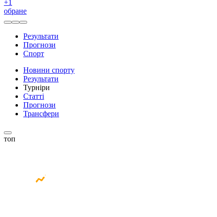
+
1
обране
Результати
Прогнози
Спорт
Новини спорту
Результати
Турніри
Статті
Прогнози
Трансфери
топ