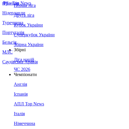
Франція
ЛЧ - Top News
Перша ліга
Нідерланди
Друга ліга
Туреччина
Кубок України
Португалія
Суперкубок України
Бельгія
Збірна України
Збірні
МЛС
Ліга націй
Саудівська Аравія
ЧС 2026
Чемпіонати
Англія
Іспанія
АПЛ Top News
Італія
Німеччина