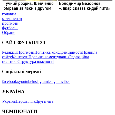
головна
матч-центр
прогнози
футбол +
Обране
САЙТ ФУТБОЛ 24
Редакція
Прогнози
Політика конфіденційності
Правила
сайту
Контакти
Правила коментування
Редакційна
політика
Структура власності
Соціальні мережі
facebook
x
youtube
instagram
telegram
viber
УКРАЇНА
Україна
Перша ліга
Друга ліга
ЧЕМПІОНАТИ