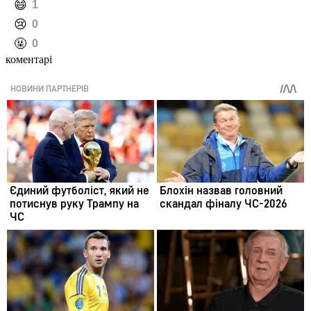
️😄
1
️😢
0
️🤬
0
коментарі