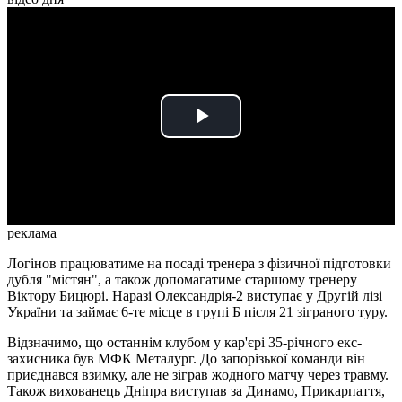
Play
Video
реклама
Логінов працюватиме на посаді тренера з фізичної підготовки
дубля "містян", а також допомагатиме старшому тренеру
Віктору Бицюрі. Наразі Олександрія-2 виступає у Другій лізі
України та займає 6-те місце в групі Б після 21 зіграного туру.
Відзначимо, що останнім клубом у кар'єрі 35-річного екс-
захисника був МФК Металург. До запорізької команди він
приєднався взимку, але не зіграв жодного матчу через травму.
Також вихованець Дніпра виступав за Динамо, Прикарпаття,