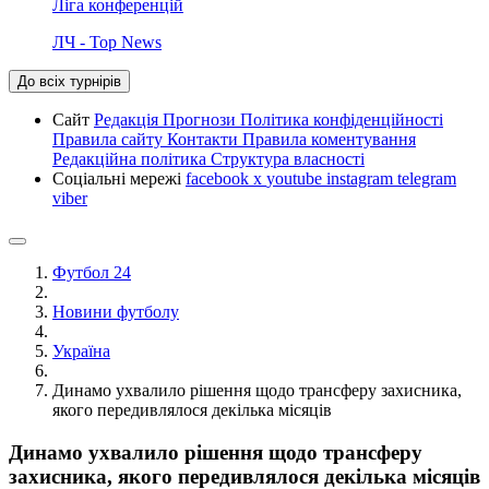
Ліга конференцій
ЛЧ - Top News
До всіх турнірів
Сайт
Редакція
Прогнози
Політика конфіденційності
Правила сайту
Контакти
Правила коментування
Редакційна політика
Структура власності
Соціальні мережі
facebook
x
youtube
instagram
telegram
viber
Футбол 24
Новини футболу
Україна
Динамо ухвалило рішення щодо трансферу захисника,
якого передивлялося декілька місяців
Динамо ухвалило рішення щодо трансферу
захисника, якого передивлялося декілька місяців