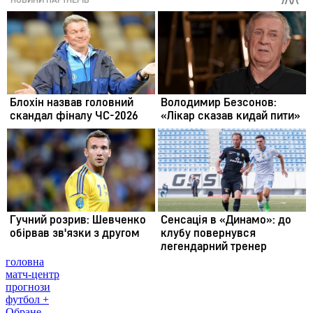
головна
матч-центр
прогнози
футбол +
Обране