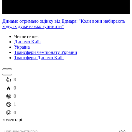
Динамо отримало оцінку від Едмара: "Коли вони набирають
ходу, їх дуже важко зупинити"
Читайте ще
:
Динамо Київ
Україна
Трансфери чемпіонату України
Трансфери Динамо Київ
️👍
3
️🔥
0
️😄
0
️😢
1
️🤬
0
коментарі