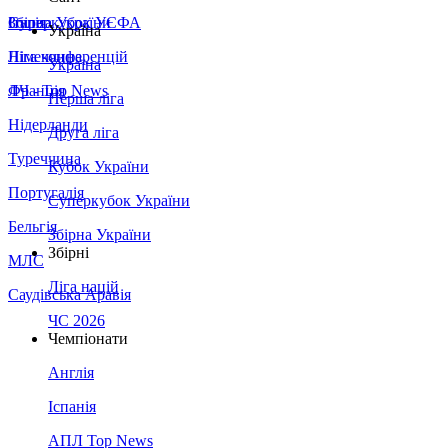
Збірна України
Італія
Суперкубок УЄФА
Україна
Німеччина
Ліга конференцій
Україна
Франція
ЛЧ - Top News
Перша ліга
Нідерланди
Друга ліга
Туреччина
Кубок України
Португалія
Суперкубок України
Бельгія
Збірна України
Збірні
МЛС
Ліга націй
Саудівська Аравія
ЧС 2026
Чемпіонати
Англія
Іспанія
АПЛ Top News