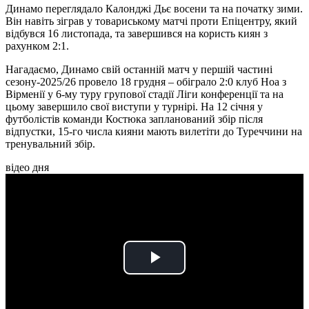
Динамо переглядало Калонджі Дьє восени та на початку зими.
Він навіть зіграв у товариському матчі проти Епіцентру, який
відбувся 16 листопада, та завершився на користь киян з
рахунком 2:1.
Нагадаємо, Динамо свій останній матч у першій частині
сезону-2025/26 провело 18 грудня – обіграло 2:0 клуб Ноа з
Вірменії у 6-му туру групової стадії Ліги конференції та на
цьому завершило свої виступи у турнірі. На 12 січня у
футболістів команди Костюка запланований збір після
відпустки, 15-го числа кияни мають вилетіти до Туреччини на
тренувальний збір.
відео дня
Play
Video