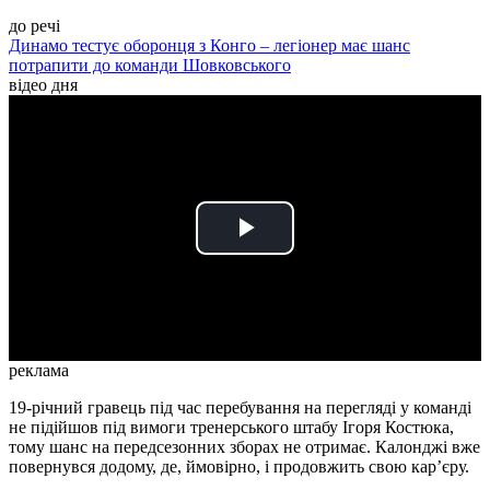
до речі
Динамо тестує оборонця з Конго – легіонер має шанс
потрапити до команди Шовковського
відео дня
Play
Video
реклама
19-річний гравець під час перебування на перегляді у команді
не підійшов під вимоги тренерського штабу Ігоря Костюка,
тому шанс на передсезонних зборах не отримає. Калонджі вже
повернувся додому, де, ймовірно, і продовжить свою кар’єру.