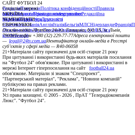
САЙТ ФУТБОЛ 24
Редакція
Соціальні мережі
Прогнози
Політика конфіденційності
Правила
сайту
facebook
УКРАЇНА
Контакти
x
youtube
Правила коментування
instagram
telegram
viber
Редакційна
політика
Україна
ЧЕМПІОНАТИ
Перша ліга
Структура власності
Друга ліга
Німеччина
ЄВРОКУБКИ
Іспанія
Англія
Італія
Бельгія
МЛС
Нідерланди
Франція
П
Ліга чемпіонів
Онлайн-медіа «Футбол 24»
Ліга Європи
Юнацька ліга УЄФА
пл. Галицька, буд. 15, м. Львів,
Ліга
конференцій
79008
Телефон +380 (32) 229-77-77
Адреса електронної пошти
—
legal@24tv.com.ua
Ідентифікатор онлайн-медіа в Реєстрі
суб’єктів у сфері медіа — R40-06058
21+
Матеріали сайту призначені для осіб старше 21 року
При цитуванні і використанні будь-яких матеріалів посилання
на "Футбол 24" обов'язкове. При цитуванні і використанні в
мережі Інтернет гіперпосилання на сайт
football24.ua
обов'язкове. Матеріали зі знаком "Спецпроект",
"Партнерський матеріал", "Реклама", "Новини компаній"
публікуємо на правах реклами.
21+
Матеріали сайту призначені для осіб старше 21 року
Усi права захищенi. © 2005 -
2026
, ПрАТ "Телерадіокомпанія
Люкс". "Футбол 24".