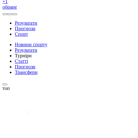
+
1
обране
Результати
Прогнози
Спорт
Новини спорту
Результати
Турніри
Статті
Прогнози
Трансфери
топ