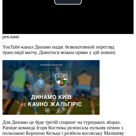
Play
Video
реклама
YouTube-канал Динамо надає безкоштовний перегляд
трансляції матчу. Дивитися можна прямо у цій новині.
Для Динамо це буде третій спаринг на турецьких зборах.
Раніше команда Ігоря Костюка розписала нульову нічию з
польською Короною Кельце і розбила косовську Малішеву