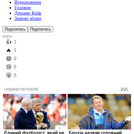
Відеоновини
Головне
Динамо Київ
Зимові збори
Поділитись
Поділитись
️👍
1
️🔥
1
️😄
0
️😢
0
️🤬
0