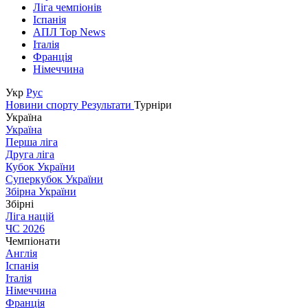
Ліга чемпіонів
Іспанія
АПЛ Top News
Італія
Франція
Німеччина
Укр
Рус
Новини спорту
Результати
Турніри
Україна
Україна
Перша ліга
Друга ліга
Кубок України
Суперкубок України
Збірна України
Збірні
Ліга націй
ЧС 2026
Чемпіонати
Англія
Іспанія
Італія
Німеччина
Франція