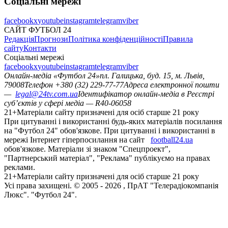
Соціальні мережі
facebook
x
youtube
instagram
telegram
viber
САЙТ ФУТБОЛ 24
Редакція
Прогнози
Політика конфіденційності
Правила
сайту
Контакти
Соціальні мережі
facebook
x
youtube
instagram
telegram
viber
Онлайн-медіа «Футбол 24»
пл. Галицька, буд. 15, м. Львів,
79008
Телефон +380 (32) 229-77-77
Адреса електронної пошти
—
legal@24tv.com.ua
Ідентифікатор онлайн-медіа в Реєстрі
суб’єктів у сфері медіа — R40-06058
21+
Матеріали сайту призначені для осіб старше 21 року
При цитуванні і використанні будь-яких матеріалів посилання
на "Футбол 24" обов'язкове. При цитуванні і використанні в
мережі Інтернет гіперпосилання на сайт
football24.ua
обов'язкове. Матеріали зі знаком "Спецпроект",
"Партнерський матеріал", "Реклама" публікуємо на правах
реклами.
21+
Матеріали сайту призначені для осіб старше 21 року
Усi права захищенi. © 2005 -
2026
, ПрАТ "Телерадіокомпанія
Люкс". "Футбол 24".