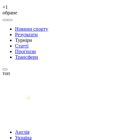
+
1
обране
Новини спорту
Результати
Турніри
Статті
Прогнози
Трансфери
топ
Англія
Україна