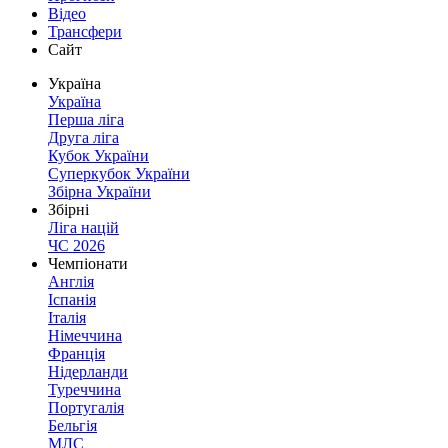
Відео
Трансфери
Сайт
Україна
Україна
Перша ліга
Друга ліга
Кубок України
Суперкубок України
Збірна України
Збірні
Ліга націй
ЧС 2026
Чемпіонати
Англія
Іспанія
Італія
Німеччина
Франція
Нідерланди
Туреччина
Португалія
Бельгія
МЛС