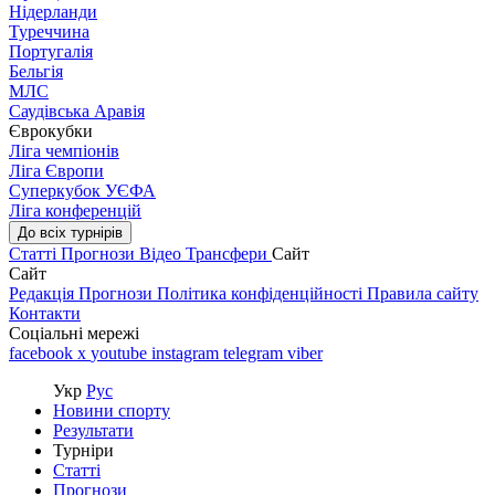
Нідерланди
Туреччина
Португалія
Бельгія
МЛС
Саудівська Аравія
Єврокубки
Ліга чемпіонів
Ліга Європи
Суперкубок УЄФА
Ліга конференцій
До всіх турнірів
Статті
Прогнози
Відео
Трансфери
Сайт
Сайт
Редакція
Прогнози
Політика конфіденційності
Правила сайту
Контакти
Соціальні мережі
facebook
x
youtube
instagram
telegram
viber
Укр
Рус
Новини спорту
Результати
Турніри
Статті
Прогнози