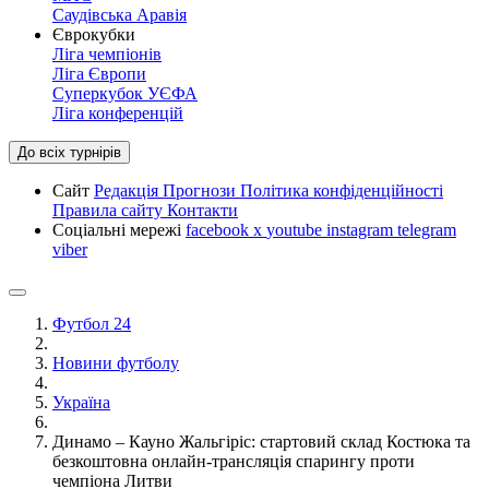
Саудівська Аравія
Єврокубки
Ліга чемпіонів
Ліга Європи
Суперкубок УЄФА
Ліга конференцій
До всіх турнірів
Сайт
Редакція
Прогнози
Політика конфіденційності
Правила сайту
Контакти
Соціальні мережі
facebook
x
youtube
instagram
telegram
viber
Футбол 24
Новини футболу
Україна
Динамо – Кауно Жальгіріс: стартовий склад Костюка та
безкоштовна онлайн-трансляція спарингу проти
чемпіона Литви