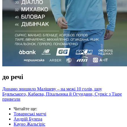
до речі
Динамо знищило Малішеву – на межі 10 голів, шоу
Буяльського, Кабаєва, Піхальонка й Огундани, Суркіс з Тіаре
привезли
Читайте ще
:
Товариські матчі
Андрій Булеца
Кауно Жальгіріс